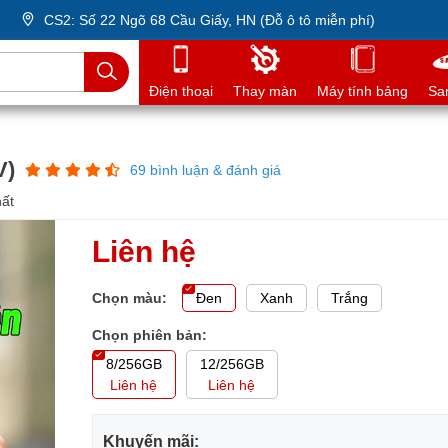
CS2: Số 22 Ngõ 68 Cầu Giấy, HN (Đỗ ô tô miễn phí)
Điện thoại
Thay màn
Máy tính bảng
Sa
V)
69 bình luận & đánh giá
hất
Liên hệ
Chọn màu:
Đen
Xanh
Trắng
Chọn phiên bản:
8/256GB
12/256GB
Liên hệ
Liên hệ
Khuyến mãi: