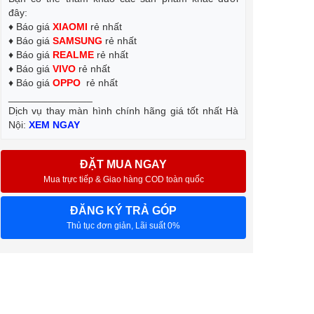
đây:
♦ Báo giá
XIAOMI
rẻ nhất
♦ Báo giá
SAMSUNG
rẻ nhất
♦ Báo giá
REALME
rẻ nhất
♦ Báo giá
VIVO
rẻ nhất
♦ Báo giá
OPPO
rẻ nhất
_______________
Dịch vụ thay màn hình chính hãng giá tốt nhất Hà
Nội:
XEM NGAY
ĐẶT MUA NGAY
Mua trực tiếp & Giao hàng COD toàn quốc
ĐĂNG KÝ TRẢ GÓP
Thủ tục đơn giản, Lãi suất 0%