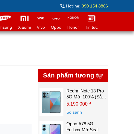
Hotline:
090 154 8866
msung
Xiaomi
Vivo
Oppo
Honor
Tin tức
Sản phẩm tương tự
Redmi Note 13 Pro
5G Mới 100% (Sẵn
TV)
5.190.000 ₫
So sánh
Oppo A78 5G
Fullbox Mở Seal