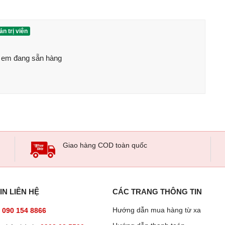
n trị viên
em đang sẵn hàng 

Giao hàng COD toàn quốc
 Reno11 5G
IN LIÊN HỆ
CÁC TRANG THÔNG TIN
Hướng dẫn mua hàng từ xa
:
090 154 8866
 giống như phiên bản tiền nhiệm. Màn hình
OLED
có kích