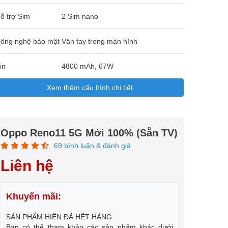
ỗ trợ Sim
2 Sim nano
ông nghệ bảo mật
Vân tay trong màn hình
in
4800 mAh, 67W
Xem thêm cấu hình chi tiết
Oppo Reno11 5G Mới 100% (Sẵn TV)
69 bình luận & đánh giá
Liên hệ
Khuyến mãi:
SẢN PHẨM HIỆN ĐÃ HẾT HÀNG
Bạn có thể tham khảo các sản phẩm khác dưới