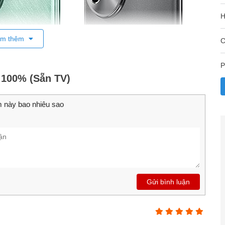
H
m thêm
C
P
 100% (Sẵn TV)
 này bao nhiêu sao
Gửi bình luận
ile, giá rẻ hơn khoảng
4 triệu
so với máy chính hãng, bạn