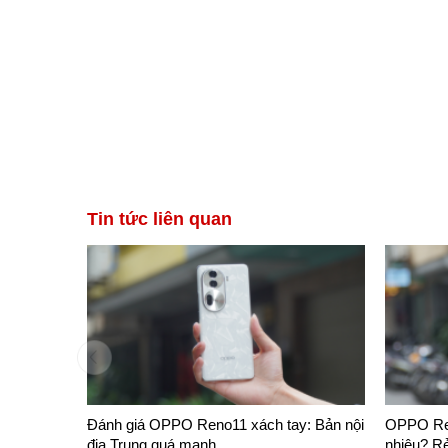
Thuỷ Tiên
077574xxxx
Đã đặt hàng 3 phút trước
Trần đặng
Tin tức liên quan
Đánh giá OPPO Reno11 xách tay: Bản nội
OPPO Ren
địa Trung quá mạnh
nhiêu? Rẻ