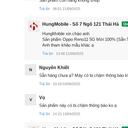
Sản phẩm còn hàng không shop
có thể ghé cửa hàng để trực tiếp trải nghiệm. Duớ
Trả lời
06:01 21/09/2025
nhé!
Thông số cấu hình Oppo Reno11 5G r
HungMobile - Số 7 Ngõ 121 Thái Hà
Quả
Vào ngày 23/11, Oppo đã chính thức cho ra mắt 
HungMobile xin chào anh 

ng mở bán Reno11 chính hãng tại Việt Nam. Tuy nh
Sản phẩm Oppo Reno11 5G Mới 100% (Sẵn TV
giá rẻ, so với Oppo Reno11 chính hãng bạn vẫn t
Anh tham khảo mẫu khác ạ
cấu hình, chi tiết cấu hình Reno11 bạn tham khảo:
Trả lời
13:48 21/09/2025
Kích thước
162.4 x 74.1 x 7.6 mm
Nguyên Khiết
N
Trọng lượng
184 g
Sẵn hàng chưa ạ? Máy có bị chậm thông báo k
Chất liệu
Mặt trước bằng kính, khung nhựa, 
Trả lời
10:28 03/06/2025
Màn hình
6.7 inch,
AMOLED
, 1B colors,
120H
Vọ
V
Bộ xử lý
Mediatek Dimensity 8200 (4 nm)
Sản phẩm này có bị chậm thông báo ko ạ
50 MP, f/1.8, 26mm (wide), 1/1.95",
Trả lời
14:23 13/04/2025
Camera sau
32 MP, f/2.0, 47mm (telephoto), 1/2
8 MP, f/2.2, 16mm, 112˚ (ultrawide),