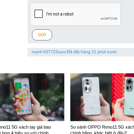
GỬI
 duy mạnh
037723xxxx
Đã đặt hàng 21 phút trước
Trần đặng
o11 5G xách tay giá bao
So sánh OPPO Reno11 5G xách
 hơn 4 triệu so với chính ...
chính hãng, khác biệt ở đâu?