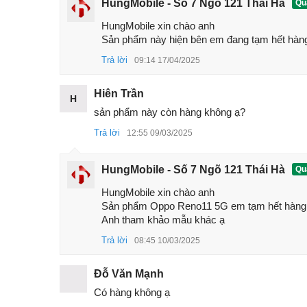
HungMobile - Số 7 Ngõ 121 Thái Hà
Quả
Camera trước
32 MP, f/2.4, 22mm (wide), 1/2.74",
HungMobile xin chào anh

Pin, sạc
4800 mAh, 67W
Sản phẩm này hiện bên em đang tạm hết hàng
Trả lời
09:14 17/04/2025
Bảo mật
Vân tay (dưới màn hình,
quang học
Hiên Trần
Đánh giá Oppo Reno11 5G
H
sản phẩm này còn hàng không ạ?
Thiết kế Oppo Reno11 5G
Trả lời
12:55 09/03/2025
Oppo Reno11 5G mang tới thiết kế mới khá thú vị.
sẽ có những họa tiết ẩn bên dưới. Tuy nhiên, với 
HungMobile - Số 7 Ngõ 121 Thái Hà
Quả
này có kích thước 162.4 x 74.1 x 7.6 mm và nặng
cụm camera phía sau. Khung của nó được làm k
HungMobile xin chào anh 

Sản phẩm Oppo Reno11 5G em tạm hết hàng 
Reno11 5G mang tới cảm giác cầm nắm rất thoải m
Anh tham khảo mẫu khác ạ
Trả lời
08:45 10/03/2025
Đỗ Văn Mạnh
Có hàng không ạ