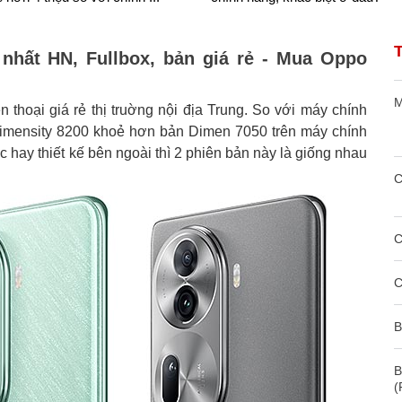
nhất HN, Fullbox, bản giá rẻ - Mua Oppo
M
 thoại giá rẻ thị truờng nội địa Trung. So với máy chính
Dimensity 8200 khoẻ hơn bản Dimen 7050 trên máy chính
c hay thiết kế bên ngoài thì 2 phiên bản này là giống nhau
C
C
C
B
B
(