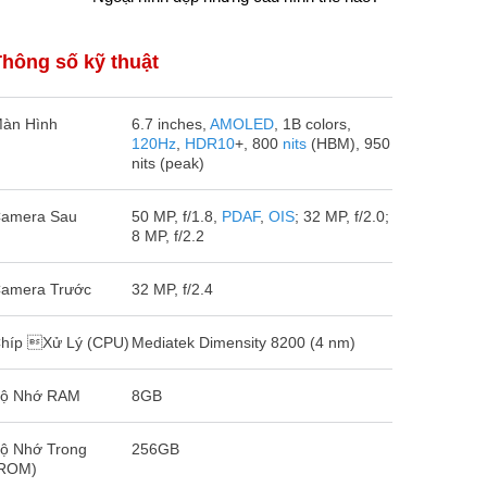
Thông số kỹ thuật
àn Hình
6.7 inches,
AMOLED
, 1B colors,
120Hz
,
HDR10
+, 800
nits
(HBM), 950
nits (peak)
amera Sau
50 MP, f/1.8,
PDAF
,
OIS
; 32 MP, f/2.0;
8 MP, f/2.2
amera Trước
32 MP, f/2.4
híp Xử Lý (CPU)
Mediatek Dimensity 8200 (4 nm)
ộ Nhớ RAM
8GB
ộ Nhớ Trong
256GB
ROM)