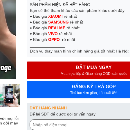
SẢN PHẨM HIỆN ĐÃ HẾT HÀNG
Bạn có thể tham khảo các sản phẩm khác dưới đây:
♦ Báo giá
XIAOMI
rẻ nhất
♦ Báo giá
SAMSUNG
rẻ nhất
♦ Báo giá
REALME
rẻ nhất
♦ Báo giá
VIVO
rẻ nhất
♦ Báo giá
OPPO
rẻ nhất
_______________
Dịch vụ thay màn hình chính hãng giá tốt nhất Hà Nội
ĐẶT MUA NGAY
Mua trực tiếp & Giao hàng COD toàn quốc
ĐĂNG KÝ TRẢ GÓP
Thủ tục đơn giản, Lãi suất 0%
ĐẶT HÀNG NHANH
Để lại SĐT để được gọi tư vấn ngay
ới mọi lỗi
ọn đời máy