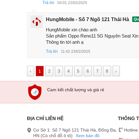
Trả lời
04:01 22/02/2025
HungMobile - Số 7 Ngõ 121 Thái Hà
Quả
HungMobile xin chào anh 

Sản phẩm Oppo Reno11 5G Nguyên Seal Xịn 
Thông tin tới anh ạ
Trả lời
11:42 23/02/2025
‹
1
2
3
4
5
6
7
8
›
Cam kết chất lượng và giá rẻ
Oppo
ĐỊA CHỈ LIÊN HỆ
THÔNG T
Màn hình Oppo Reno11 5G
Cơ Sở 1: Số 7 Ngõ 121 Thái Hà, Đống Đa,
Hotline
Chiếc điện thoại này vẫn được trang bị màn hình
HN (Có chỗ đỗ ô tô)
Xem bản đồ