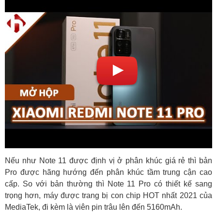
Nếu như Note 11 được định vị ở phân khúc giá rẻ thì bản
Pro được hãng hướng đến phân khúc tầm trung cận cao
cấp. So với bản thường thì Note 11 Pro có thiết kế sang
trọng hơn, máy được trang bị con chip HOT nhất 2021 của
MediaTek, đi kèm là viên pin trâu lên đến 5160mAh.