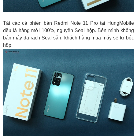
Tất các cả phiên bản Redmi Note 11 Pro tại HungMobile
đều là hàng mới 100%, nguyên Seal hộp. Bên mình không
bán máy đã rạch Seal sẵn, khách hàng mua máy sẽ tự bóc
hộp.