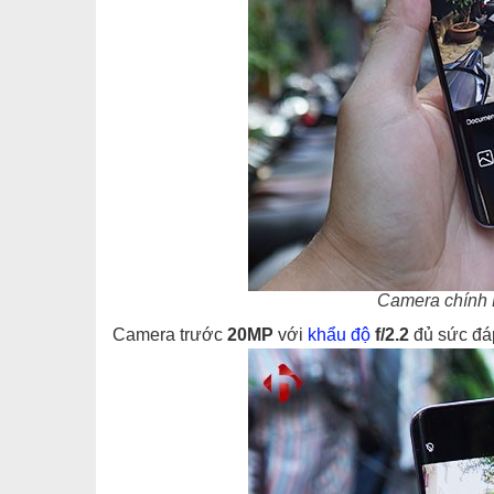
Camera chính 
Camera trước
20MP
với
khẩu độ
f/2.2
đủ sức đáp