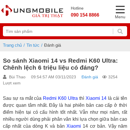
Hotline
090 154 8866
Menu
Trang chủ
Tin tức
Đánh giá
So sánh Xiaomi 14 vs Redmi K60 Ultra:
Chênh lệch 6 triệu liệu có đáng?
Bùi Thao
09:54:57 AM 03/11/2023
Đánh giá
3254
Lượt xem
Sau sự ra mắt của
Redmi K60 Ultra
thì
Xiaomi 14
là cái tên
được quan tâm nhất. Đây là hai phiên bản cao cấp ở thời
điểm hiện tại có cấu hình tốt nhất. Vẫn như mọi năm, rất
nhiều người dùng phải phân vân khi lựa chọn giữa bản cao
cấp nhất của dòng K và bản
Xiaomi
14 cơ bản. Vậy năm