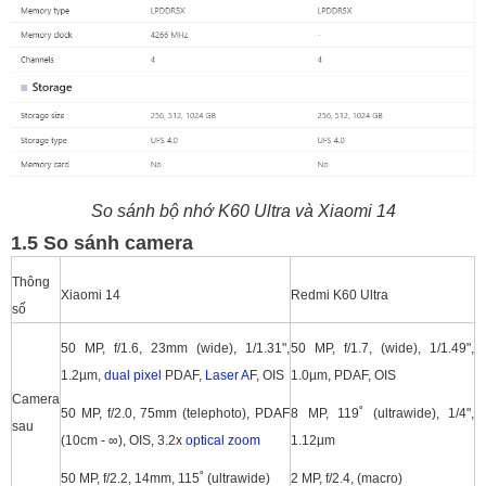
So sánh bộ nhớ K60 Ultra và Xiaomi 14
1.5 So sánh camera
Thông
Xiaomi 14
Redmi K60 Ultra
số
50 MP, f/1.6, 23mm (wide), 1/1.31",
50 MP, f/1.7, (wide), 1/1.49",
1.2µm,
dual pixel
PDAF,
Laser AF
, OIS
1.0µm, PDAF, OIS
Camera
50 MP, f/2.0, 75mm (telephoto), PDAF
8 MP, 119˚ (ultrawide), 1/4",
sau
(10cm - ∞), OIS, 3.2x
optical zoom
1.12µm
50 MP, f/2.2, 14mm, 115˚ (ultrawide)
2 MP, f/2.4, (macro)