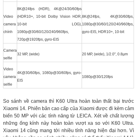
8K@24fps (HDR), 4K@24/30/60fps
Video
(HDR10+, 10-bit Dolby Vision HDR,
8K@24fps, 4K@30/60fps,
camera
10-bit LOG),
1080p@30/60/120/240/960fps,
chính
1080p@30/60/120/240/960fps,
gyro-EIS, HDR10+, 10-bit
720p@1920fps, gyro-EIS
Camera
32 MP, (wide)
20 MP, (wide), 1/2.0", 0.8µm
selfie
Video
4K@30/60fps, 1080p@30/60fps, gyro-
camera
1080p@30/120fps
EIS
selfie
So sánh về camera thì K60 Ultra hoàn toàn thất bại trước
Xiaomi 14. Phiên bản cao cấp của Xiaomi được đi kèm cảm
biến 50 MP với các tính năng từ LEICA. Xét về chất lượng
những ống kính này hoàn toàn vượt xa so với K60 Ultra.
Xiaomi 14 cũng mang tới nhiều tính năng hiện đại hơn. Vì