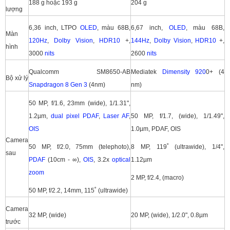
188 g hoặc 193 g
204 g
lượng
6,36 inch, LTPO
OLED
, màu 68B,
6,67 inch,
OLED
, màu 68B,
Màn
120Hz
,
Dolby Vision
,
HDR10
+,
144Hz
,
Dolby Vision
,
HDR10
+,
hình
3000
nits
2600
nits
Qualcomm SM8650-AB
Mediatek
Dimensity 920
0+ (4
Bộ xử lý
Snapdragon 8 Gen 3
(4nm)
nm)
50 MP, f/1.6, 23mm (wide), 1/1.31",
1.2µm,
dual pixel
PDAF
,
Laser AF
,
50 MP, f/1.7, (wide), 1/1.49",
OIS
1.0µm, PDAF, OIS
Camera
50 MP, f/2.0, 75mm (telephoto),
8 MP, 119˚ (ultrawide), 1/4",
sau
PDAF
(10cm - ∞),
OIS
, 3.2x
optical
1.12µm
zoom
2 MP, f/2.4, (macro)
50 MP, f/2.2, 14mm, 115˚ (ultrawide)
Camera
32 MP, (wide)
20 MP, (wide), 1/2.0", 0.8µm
trước