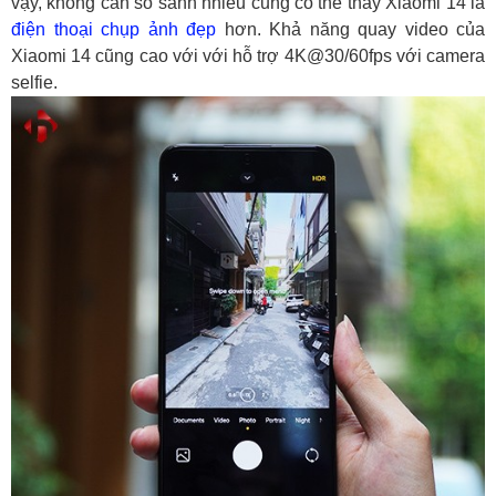
vậy, không cần so sánh nhiều cũng có thể thấy Xiaomi 14 là
điện thoại chụp ảnh đẹp
hơn. Khả năng quay video của
Xiaomi 14 cũng cao với với hỗ trợ 4K@30/60fps với camera
selfie.