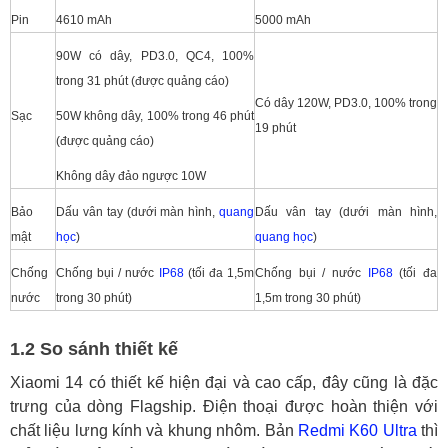
Pin
4610 mAh
5000 mAh
90W có dây, PD3.0, QC4, 100%
trong 31 phút (được quảng cáo)
Có dây 120W, PD3.0, 100% trong
Sạc
50W không dây, 100% trong 46 phút
19 phút
(được quảng cáo)
Không dây đảo ngược 10W
Bảo
Dấu vân tay (dưới màn hình,
quang
Dấu vân tay (dưới màn hình,
mật
học
)
quang học
)
Chống
Chống bụi / nước
IP68
(tối đa 1,5m
Chống bụi / nước
IP68
(tối đa
nước
trong 30 phút)
1,5m trong 30 phút)
1.2 So sánh thiết kế
Xiaomi 14 có thiết kế hiện đại và cao cấp, đây cũng là đặc
trưng của dòng Flagship. Điện thoại được hoàn thiện với
chất liệu lưng kính và khung nhôm. Bản
Redmi K60 Ultra
thì