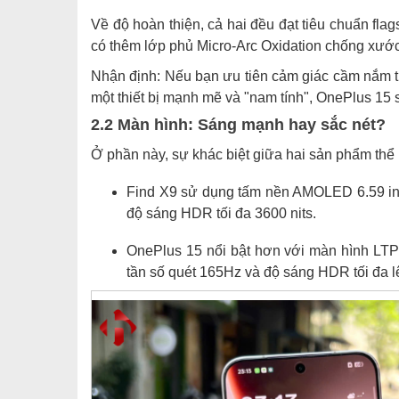
Về độ hoàn thiện, cả hai đều đạt tiêu chuẩn f
có thêm lớp phủ Micro-Arc Oxidation chống xước
Nhận định: Nếu bạn ưu tiên cảm giác cầm nắm th
một thiết bị mạnh mẽ và "nam tính", OnePlus 15
2.2 Màn hình: Sáng mạnh hay sắc nét?
Ở phần này, sự khác biệt giữa hai sản phẩm thể h
Find X9 sử dụng tấm nền AMOLED 6.59 i
độ sáng HDR tối đa 3600 nits.
OnePlus 15 nổi bật hơn với màn hình LTP
tần số quét 165Hz và độ sáng HDR tối đa lê