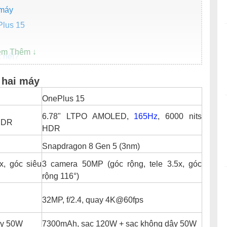
 máy
Plus 15
 nét?
comm – Ai thắng?
 hai máy
một phong cách
OnePlus 15
6.78" LTPO AMOLED,
165Hz
, 6000 nits
15?
DR
HDR
15 ở đâu uy tín?
Snapdragon 8 Gen 5 (3nm)
x, góc siêu
3 camera 50MP (góc rộng, tele 3.5x, góc
rộng 116°)
32MP, f/2.4, quay 4K@60fps
ây 50W
7300mAh, sạc 120W + sạc không dây 50W