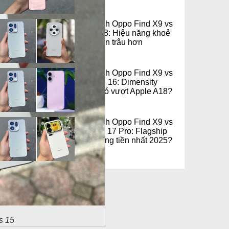
So sánh Oppo Find X9 vs
Find X8: Hiệu năng khoẻ
hơn, pin trâu hơn
So sánh Oppo Find X9 vs
iPhone 16: Dimensity
9500 có vượt Apple A18?
So sánh Oppo Find X9 vs
Xiaomi 17 Pro: Flagship
nào đáng tiền nhất 2025?
s 15