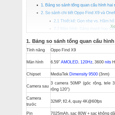
1. Bảng so sánh tổng quan cấu hình hai
2. So sánh chi tiết Oppo Find X9 và One
2.1 Thiết kế: Gọn nhẹ vs. Hầm hố
2.2 Màn hình: Sáng mạnh hay sắc
2.3 Hiệu năng: MediaTek vs Qual
1. Bảng so sánh tổng quan cấu hình
2.4 Camera: Đều mạnh, mỗi máy 
Tính năng
Oppo Find X9
2.5 Pin và sạc: Tốc độ vs ổn định
3. Nên mua Oppo Find X9 hay OnePlus 
Màn hình
6.59"
AMOLED
,
120Hz
, 3600
nits
H
Kết luận: Nên mua Find X9 hay OnePlus 
Chipset
MediaTek
Dimensity 9500
(3nm)
3 camera 50MP (góc rộng, tele 3
Camera sau
rộng 120°)
Camera
32MP, f/2.4, quay 4K@60fps
trước
Pin
7025mAh, sạc 80W + sạc không d