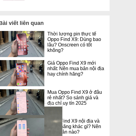
Bài viết liên quan
Thời lượng pin thực tế
Oppo Find X9: Dùng bao
lâu? Onscreen có tốt
không?
Giá Oppo Find X9 mới
nhất: Nên mua bản nội địa
hay chính hãng?
Mua Oppo Find X9 ở đâu
rẻ nhất? So sánh giá và
địa chỉ uy tín 2025
Oppo Find X9 nội địa và
chính hãng khác gì? Nên
chọn bản nào?