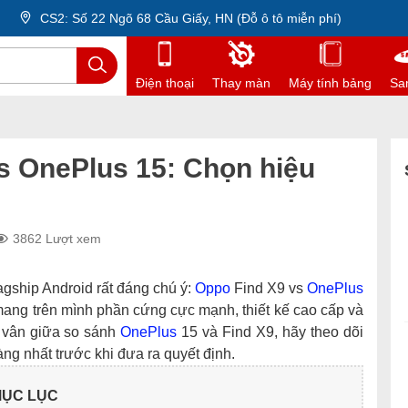
CS2: Số 22 Ngõ 68 Cầu Giấy, HN (Đỗ ô tô miễn phí)
Điện thoại
Thay màn
Máy tính bảng
Sa
s OnePlus 15: Chọn hiệu
3862 Lượt xem
agship Android rất đáng chú ý:
Oppo
Find X9 vs
OnePlus
mang trên mình phần cứng cực mạnh, thiết kế cao cấp và
 vân giữa so sánh
OnePlus
15 và Find X9, hãy theo dõi
ràng nhất trước khi đưa ra quyết định.
ỤC LỤC