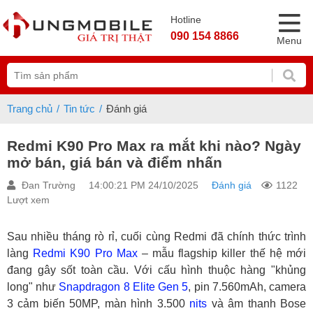
Hotline
090 154 8866
Menu
Trang chủ
Tin tức
Đánh giá
Redmi K90 Pro Max ra mắt khi nào? Ngày
mở bán, giá bán và điểm nhấn
Đan Trường
14:00:21 PM 24/10/2025
Đánh giá
1122
Lượt xem
Sau nhiều tháng rò rỉ, cuối cùng Redmi đã chính thức trình
làng
Redmi K90 Pro Max
– mẫu flagship killer thế hệ mới
đang gây sốt toàn cầu. Với cấu hình thuộc hàng "khủng
long" như
Snapdragon 8 Elite Gen 5
, pin 7.560mAh, camera
3 cảm biến 50MP, màn hình 3.500
nits
và âm thanh Bose