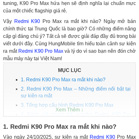
tuning, K90 Pro Max hứa hẹn sẽ định nghĩa lại chuẩn mực
của một chiếc flagship giá rẻ.
Vậy
Redmi K90
Pro Max ra mắt khi nào? Ngày mở bán
chính thức tại Trung Quốc là bao giờ? Có những điểm nâng
cấp gì đáng chú ý? Tất cả sẽ được giải đáp đầy đủ trong bài
viết dưới đây. Cùng HungMobile tìm hiểu toàn cảnh sự kiện
ra mắt
Redmi K90 Pro Max
và lý do vì sao bạn nên đón chờ
mẫu máy này tại Việt Nam!
MỤC LỤC
1. Redmi K90 Pro Max ra mắt khi nào?
2. Redmi K90 Pro Max – Những điểm nổi bật tại
sự kiện ra mắt
3. Tổng hợp cấu hình Redmi K90 Pro Max
4. Đánh giá nhanh trải nghiệm Redmi K90 Pro
Max từ sự kiện
1. Redmi K90 Pro Max ra mắt khi nào?
Màn hình và thiết kế: ấn tượng từ cái nhìn
Vào ngày 24/10/2025, sự kiện ra mắt
Redmi K90
Pro Max
đầu tiên