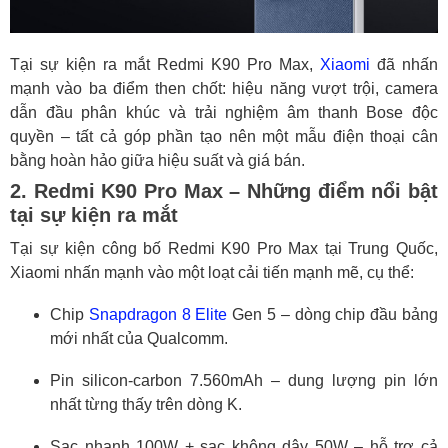
Tại sự kiện ra mắt Redmi K90 Pro Max,
Xiaomi
đã nhấn
mạnh vào ba điểm then chốt: hiệu năng vượt trội, camera
dẫn đầu phân khúc và trải nghiệm âm thanh Bose độc
quyền – tất cả góp phần tạo nên một mẫu điện thoại cân
bằng hoàn hảo giữa hiệu suất và giá bán.
2. Redmi K90 Pro Max – Những điểm nổi bật
tại sự kiện ra mắt
Tại sự kiện công bố Redmi K90 Pro Max tại Trung Quốc,
Xiaomi nhấn mạnh vào một loạt cải tiến mạnh mẽ, cụ thể:
Chip
Snapdragon 8 Elite
Gen 5 – dòng chip đầu bảng
mới nhất của Qualcomm.
Pin silicon-carbon 7.560mAh – dung lượng pin lớn
nhất từng thấy trên dòng K.
Sạc nhanh 100W + sạc không dây 50W – hỗ trợ cả