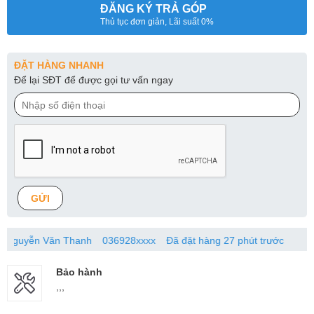
ĐĂNG KÝ TRẢ GÓP
Thủ tục đơn giản, Lãi suất 0%
ĐẶT HÀNG NHANH
Để lại SĐT để được gọi tư vấn ngay
GỬI
n Văn Thanh
036928xxxx
Đã đặt hàng 27 phút trước
Bảo hành
,,,