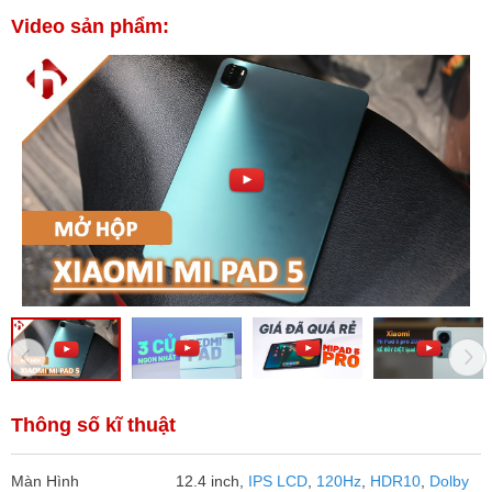
Video sản phẩm:
Thông số kĩ thuật
Màn Hình
12.4 inch,
IPS LCD
,
120Hz
,
HDR10
,
Dolby