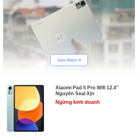
Xem thêm
Hiện tại, các mã
máy tính bảng
Xiaomi Pad 5
Pro 12.4 bản
Xiaomi Pad 5 Pro Wifi 12.4''
Nguyên Seal Xịn
nội địa Trung Quốc giá rẻ đã có sẵn hàng tại HungMobile.
Đây là máy mới 100%, nguyên Seal hộp, khi mua bạn sẽ
Ngừng kinh doanh
nhận bảo hành 15 tháng toàn quốc, đổi mới miễn phí 15
ngày. Hãy cùng mình review và đánh giá nhanh Xiaomi Pad
5 Pro 12.4 dưới đây nhé.
Thông số Xiaomi Pad 5 Pro 12.4