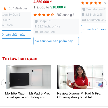
4.550.000 ₫
83
910.000 ₫
Trả góp từ:
167 đánh giá
Snapdragon 87
8.8 inch, 2.5K
ragon 8+ Gen 1
207 đánh giá
6550mAh, 45W
h, 144Hz
Snap 870
 mAh, 67W
12.7 inch, 144Hz
So sánh với sản 
10.200mAh
 với sản phẩm này
So sánh với sản phẩm này
Tin tức liên quan
Mở hộp Xiaomi Mi Pad 5 Pro:
Review Xiaomi Mi Pad 5 Pro:
Tablet giá rẻ với thông số cực
Có xứng đáng là tablet
khủng
Android tốt nhất?