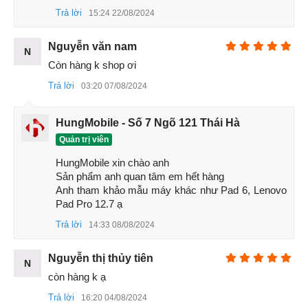
Trả lời
15:24 22/08/2024
Nguyễn văn nam
N
Còn hàng k shop ơi
Trả lời
03:20 07/08/2024
Cạnh dưới Xiaomi Pad 5 Pro 12.4
Màn hình
HungMobile - Số 7 Ngõ 121 Thái Hà
Xiaomi Pad 5 Pro 12.4 có kích thước màn hình là 12.4 inch,
Quản trị viên
độ phân giải
là 2560 x 1600 pixel, tỷ lệ khung hình là 16:10
HungMobile xin chào anh 

và độ sáng tối đa là 500 nit. Màn hình này sử dụng công
Sản phẩm anh quan tâm em hết hàng 

nghệ IPS LCD, cho góc nhìn rộng và màu sắc trung thực.
Anh tham khảo mẫu máy khác như Pad 6, Lenovo 
Đặc biệt, màn hình còn có tần số quét là 120 Hz, giúp cho
Pad Pro 12.7 ạ
hình ảnh hiển thị mượt mà và không bị giật lag khi chơi
Trả lời
14:33 08/08/2024
game hay xem video.
Nguyễn thị thủy tiên
N
còn hàng k ạ
Trả lời
16:20 04/08/2024