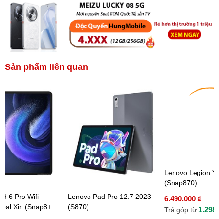
Sản phẩm liên quan
Lenovo Legion Y
(Snap870)
ad 6 Pro Wifi
Lenovo Pad Pro 12.7 2023
6.490.000 ₫
eal Xịn (Snap8+
(S870)
1.298.
Trả góp từ: