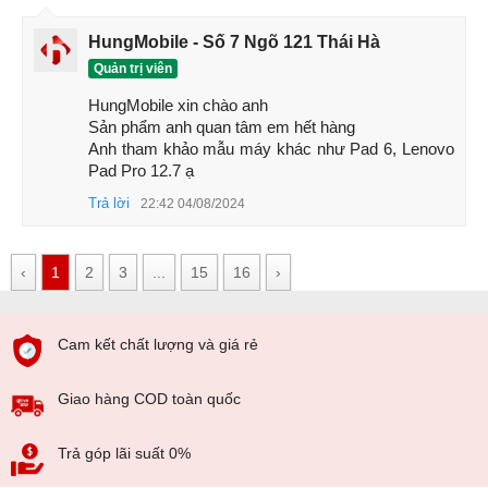
HungMobile - Số 7 Ngõ 121 Thái Hà
Quản trị viên
HungMobile xin chào anh 

Sản phẩm anh quan tâm em hết hàng 

Anh tham khảo mẫu máy khác như Pad 6, Lenovo 
Pad Pro 12.7 ạ
Trả lời
22:42 04/08/2024
Màn hình Xiaomi Pad 5 Pro 12.4
‹
1
2
3
...
15
16
›
Một điểm cộng nữa của Xiaomi Pad 5 Pro 12.4 là có hỗ trợ
bút cảm ứng Xiaomi Smart Pen, có khả năng nhận diện lực
nhấn và góc nghiêng, cho trải nghiệm viết và vẽ tốt hơn. Bút
Cam kết chất lượng và giá rẻ
cảm ứng này có thiết kế nhỏ gọn, có nam châm để gắn vào
thân máy và có thể sạc nhanh qua cổng USB-C.
Giao hàng COD toàn quốc
Hiệu năng
Xiaomi Pad 5 Pro 12.4 được trang bị vi xử lý Snapdragon
Trả góp lãi suất 0%
870, một trong những chip cao cấp nhất hiện nay, có xung