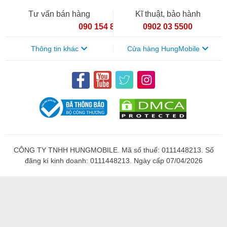
nhịp tối đa là 3.2 GHz và được sản xuất trên tiến trình 7 nm.
Tư vấn bán hàng
Kĩ thuật, bảo hành
Chip này kết hợp với RAM 6 GB, 8 GB, 12 GB và bộ nhớ
090 154 8866
0902 03 5500
trong 128 GB, 256 GB, 512 GB cho hiệu năng vượt trội trong
các tác vụ nặng như chạy đa nhiệm, chơi game hay xử lý đồ
Thông tin khác
Cửa hàng HungMobile
họa.
CÔNG TY TNHH HUNGMOBILE. Mã số thuế: 0111448213. Số
đăng kí kinh doanh: 0111448213. Ngày cấp 07/04/2026
Xiaomi Pad 5 Pro 12.4