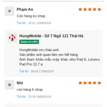
Camera trước: 20 MP, f / 2.2, 1 / 3.4 ", 0.8
Phạm An
P
Pin, sạc: 10000 mAh, 67W
Còn hàng ko shop
Đánh giá Xiaomi Pad 5 Pro 12.4
Trả lời
16:41 15/09/2024
Thiết kế
Xiaomi Pad 5 Pro 12.4 có thiết kế khác biệt so với các đối
HungMobile - Số 7 Ngõ 121 Thái Hà
thủ cùng loại. Máy có kích thước 285 x 185,2 x 6,7 mm và
Quản trị viên
nặng 620 g. So với các máy tính bảng thông thường thì lớn
HungMobile xin chào anh 

hơn rất nhiều nên người dùng không thể sử dụng bằng một
Sản phẩm anh quan tâm em hết hàng 

tay. Xiaomi Pad 5 Pro 12.4 được hoàn thiện bằng chất liệu
Anh tham khảo mẫu máy khác như Pad 6, Lenovo 
nhôm nguyên khối cứng cáp và cũng rất sang trọng.
Pad Pro 12.7 ạ
Trả lời
08:43 17/09/2024
Nhi
N
còn hàng k shop
Trả lời
23:29 28/08/2024