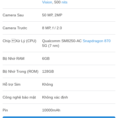
Vision
, 500
nits
Camera Sau
50 MP, 2MP
Camera Trước
8 MP, f / 2.0
Chíp Xử Lý (CPU)
Qualcomm SM8250-AC
Snapdragon 870
5G (7 nm)
Bộ Nhớ RAM
6GB
Bộ Nhớ Trong (ROM)
128GB
Hỗ trợ Sim
Không
Công nghệ bảo mật
Không xác định
Pin
10000mAh