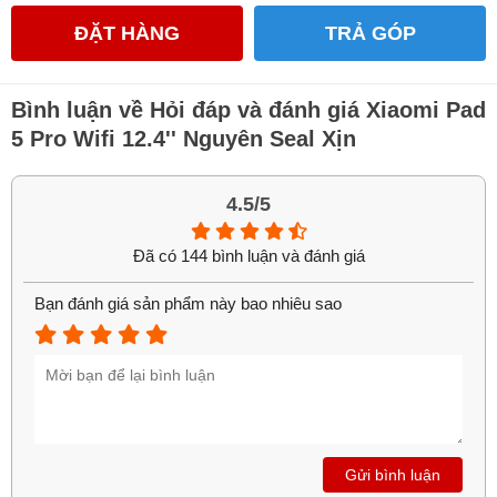
Xiaomi Pad 5 Pro 12.4 là một sản phẩm đáng chú ý với màn
ĐẶT HÀNG
TRẢ GÓP
hình lớn, hiệu năng cao, pin trâu. Bên cạnh đó, Pad 5 Pro
12.4 còn có thiết kế khá nổi bật với cụm camera phía sau. Ở
thời điểm hiện tại, Xiaomi Pad 5 Pro 12.4 vẫn là chiếc máy
Bình luận về Hỏi đáp và đánh giá Xiaomi Pad
tính bảng có kích thước lớn nhất của Xiaomi. Bạn có thể
5 Pro Wifi 12.4'' Nguyên Seal Xịn
tham khảo thông số máy dưới đây:
Thiết kế: Nhôm nguyên khối
4.5/5
Màn hình: 12,4 inch,
IPS LCD
,
120Hz
,
HDR10
,
Dolby
Vision
, 500
nits
Đã có 144 bình luận và đánh giá
Độ phân giải: 1600 x 2560 pixel
Bạn đánh giá sản phẩm này bao nhiêu sao
Bộ xử lý: Qualcomm SM8250-AC
Snapdragon 870
5G
( 7nm )
RAM/ROM: RAM 6 GB 128 GB, RAM 8 GB 256 GB,
RAM 12 GB 512 GB
Camera sau:
50 MP, f / 1.8, 1 / 2.76 ", 0.64,
PDAF
Gửi bình luận
2 MP, f / 2.4, ( độ sâu )