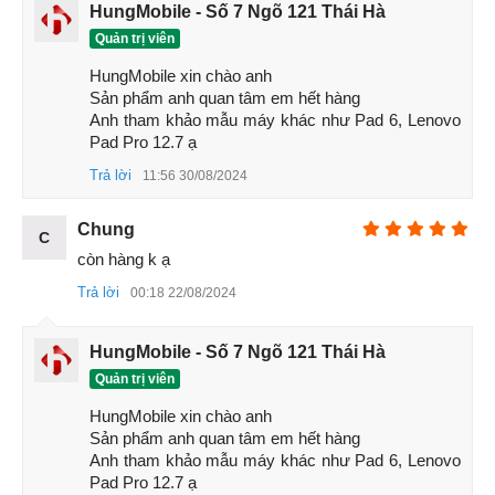
HungMobile - Số 7 Ngõ 121 Thái Hà
Quản trị viên
HungMobile xin chào anh 

Sản phẩm anh quan tâm em hết hàng 

Anh tham khảo mẫu máy khác như Pad 6, Lenovo 
Pad Pro 12.7 ạ
Mặt lưng Xiaomi Pad 5 Pro 12.4
Trả lời
11:56 30/08/2024
Phần khung của máy được vát phẳng và bo cong các cạnh
đểm thuận tiện khi cầm nắm. Thiết bị không có hỗ trợ sim,
Chung
C
thẻ nhớ hay giắc cắm 3,5mm. Tuy nhiên, Xiaomi Pad 5 Pro
còn hàng k ạ
12.4 sẽ có cụm 4 loa lớn ở phía trên và dưới máy.
Trả lời
00:18 22/08/2024
HungMobile - Số 7 Ngõ 121 Thái Hà
Quản trị viên
HungMobile xin chào anh 

Sản phẩm anh quan tâm em hết hàng 

Anh tham khảo mẫu máy khác như Pad 6, Lenovo 
Pad Pro 12.7 ạ