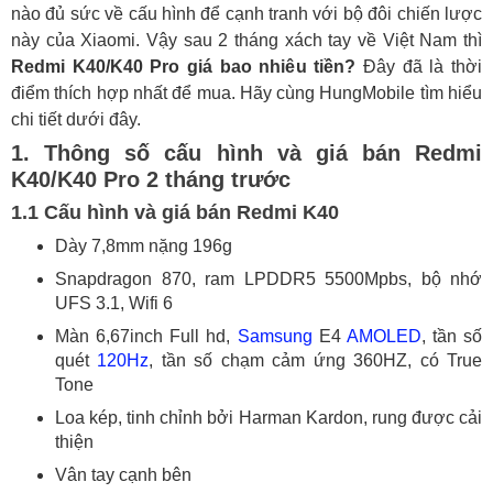
nào đủ sức về cấu hình để cạnh tranh với bộ đôi chiến lược
này của Xiaomi. Vậy sau 2 tháng xách tay về Việt Nam thì
Redmi K40/K40 Pro giá bao nhiêu tiền?
Đây đã là thời
điểm thích hợp nhất để mua. Hãy cùng HungMobile tìm hiểu
chi tiết dưới đây.
1. Thông số cấu hình và giá bán Redmi
K40/K40 Pro 2 tháng trước
1.1 Cấu hình và giá bán Redmi K40
Dày 7,8mm nặng 196g
Snapdragon 870, ram LPDDR5 5500Mpbs, bộ nhớ
UFS 3.1, Wifi 6
Màn 6,67inch Full hd,
Samsung
E4
AMOLED
, tần số
quét
120Hz
, tần số chạm cảm ứng 360HZ, có True
Tone
Loa kép, tinh chỉnh bởi Harman Kardon, rung được cải
thiện
Vân tay cạnh bên