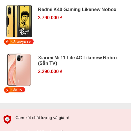
Redmi K40 Gaming Likenew Nobox
3.790.000 ₫
Cài được TV
Xiaomi Mi 11 Lite 4G Likenew Nobox
(Sẵn TV)
2.290.000 ₫
Sẵn TV
Cam kết chất lượng và giá rẻ