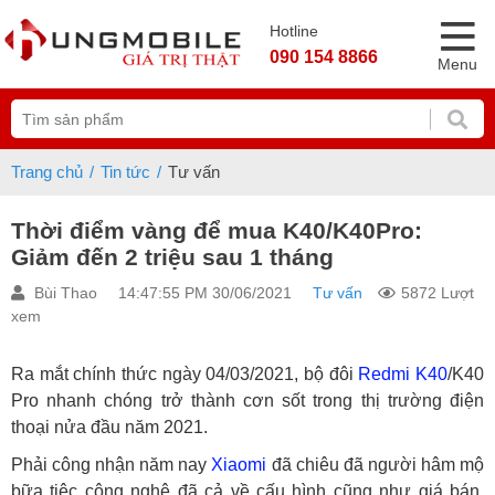
Hotline
090 154 8866
Menu
Trang chủ
Tin tức
Tư vấn
Thời điểm vàng để mua K40/K40Pro:
Giảm đến 2 triệu sau 1 tháng
Bùi Thao
14:47:55 PM 30/06/2021
Tư vấn
5872 Lượt
xem
Ra mắt chính thức ngày 04/03/2021, bộ đôi
Redmi K40
/K40
Pro nhanh chóng trở thành cơn sốt trong thị trường điện
thoại nửa đầu năm 2021.
Phải công nhận năm nay
Xiaomi
đã chiêu đã người hâm mộ
bữa tiệc công nghệ đã cả về cấu hình cũng như giá bán.