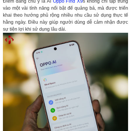
Điểm đáng chú ý là AI
Oppo Find X9
s không chỉ tập trung
như thế nào?
vào một vài tính năng nổi bật để quảng bá, mà được triển
Tạo lại bằng AI giúp chỉnh ảnh nhanh hơn
khai theo hướng phủ rộng nhiều nhu cầu sử dụng thực tế
ra sao?
hằng ngày. Điều này giúp người dùng dễ cảm nhận được
AI chụp ảnh chân dung trên Oppo Find
sự tiện lợi khi sử dụng lâu dài.
X9s có gì nổi bật?
4. AI Oppo Find X9s có thực sự hữu ích trong trải
nghiệm hằng ngày?
5. Có nên mua Oppo Find X9s nếu quan tâm đến
AI?