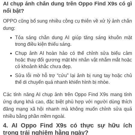
AI chụp ảnh chân dung trên Oppo Find X9s có gì
nổi bật?
OPPO cũng bổ sung nhiều công cụ thiên về xử lý ảnh chân
dung:
Tỏa sáng chân dung AI giúp tăng sáng khuôn mặt
trong điều kiện thiếu sáng.
Chụp ảnh AI hoàn hảo có thể chỉnh sửa biểu cảm
hoặc thay đổi gương mặt khi nhân vật nhắm mắt hoặc
có khoảnh khắc chưa đẹp.
Sửa lỗi mờ hỗ trợ “cứu” lại ảnh bị rung tay hoặc chủ
thể di chuyển quá nhanh khiến hình bị nhòe.
Các tính năng AI chụp ảnh trên Oppo Find X9s mang tính
ứng dụng khá cao, đặc biệt phù hợp với người dùng thích
đăng mạng xã hội nhanh mà không muốn chỉnh sửa quá
nhiều bằng phần mềm ngoài.
4. AI Oppo Find X9s có thực sự hữu ích
trong trải nghiệm hằng ngày?