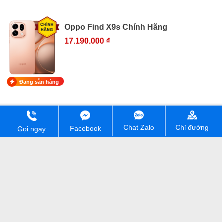
Oppo Find X9s Chính Hãng
17.190.000 ₫
Đang sẵn hàng
Chỉ đường
Chat Zalo
Cam kết chất lượng và giá rẻ
Facebook
Gọi ngay
Giao hàng COD toàn quốc
Trả góp lãi suất 0%
Tư vấn bán hàng
Kĩ thuật, bảo hành
090 154 8866
0902 03 5500