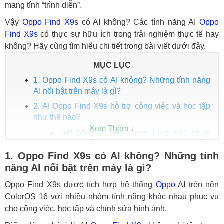
mang tính “trình diễn”.
Vậy
Oppo Find X9
s có AI không? Các tính năng AI
Oppo
Find X9s
có thực sự hữu ích trong trải nghiệm thực tế hay
không? Hãy cùng tìm hiểu chi tiết trong bài viết dưới đây.
MỤC LỤC
1. Oppo Find X9s có AI không? Những tính năng
AI nổi bật trên máy là gì?
2. AI Oppo Find X9s hỗ trợ công việc và học tập
như thế nào?
Viết bằng AI trên Oppo Find X9s có gì
hay?
1. Oppo Find X9s có AI không? Những tính
Dịch bằng AI trên Oppo Find X9s hoạt
năng AI nổi bật trên máy là gì?
động ra sao?
Oppo Find X9s được tích hợp hệ thống
Oppo
AI trên nền
Chép lời bằng AI có thực sự hữu ích?
ColorOS 16 với nhiều nhóm tính năng khác nhau phục vụ
3. AI chụp ảnh trên Oppo Find X9s có gì đặc biệt?
cho công việc, học tập và chỉnh sửa hình ảnh.
Tẩy AI và Xóa phần phản chiếu hoạt động