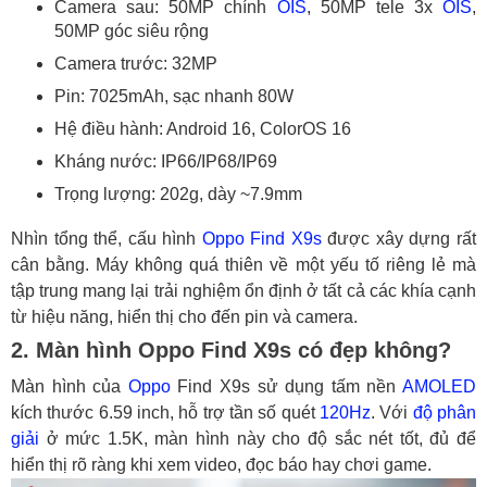
Camera sau: 50MP chính
OIS
, 50MP tele 3x
OIS
,
50MP góc siêu rộng
Camera trước: 32MP
Pin: 7025mAh, sạc nhanh 80W
Hệ điều hành: Android 16, ColorOS 16
Kháng nước: IP66/IP68/IP69
Trọng lượng: 202g, dày ~7.9mm
Nhìn tổng thể, cấu hình
Oppo Find X9s
được xây dựng rất
cân bằng. Máy không quá thiên về một yếu tố riêng lẻ mà
tập trung mang lại trải nghiệm ổn định ở tất cả các khía cạnh
từ hiệu năng, hiển thị cho đến pin và camera.
2. Màn hình Oppo Find X9s có đẹp không?
Màn hình của
Oppo
Find X9s sử dụng tấm nền
AMOLED
kích thước 6.59 inch, hỗ trợ tần số quét
120Hz
. Với
độ phân
giải
ở mức 1.5K, màn hình này cho độ sắc nét tốt, đủ để
hiển thị rõ ràng khi xem video, đọc báo hay chơi game.