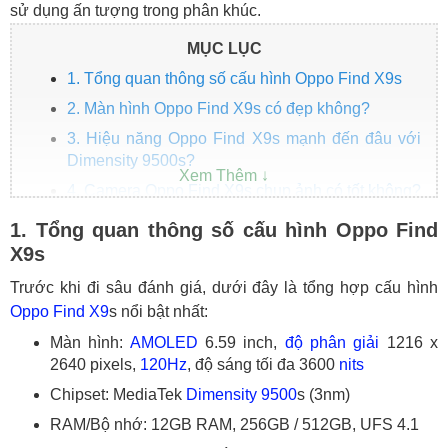
sử dụng ấn tượng trong phân khúc.
MỤC LỤC
1. Tổng quan thông số cấu hình Oppo Find X9s
2. Màn hình Oppo Find X9s có đẹp không?
3. Hiệu năng Oppo Find X9s mạnh đến đâu với
Dimensity 9500s?
4. Camera Oppo Find X9s chụp ảnh có tốt không?
5. Pin Oppo Find X9s dùng được bao lâu?
1. Tổng quan thông số cấu hình Oppo Find
6. Oppo Find X9s có những tính năng nổi bật nào
X9s
khác?
Trước khi đi sâu đánh giá, dưới đây là tổng hợp cấu hình
Kết luận: Cấu hình Oppo Find X9s có mạnh trong
Oppo Find X9
s nổi bật nhất:
phân khúc không?
Màn hình:
AMOLED
6.59 inch,
độ phân giải
1216 x
2640 pixels,
120Hz
, độ sáng tối đa 3600
nits
Chipset: MediaTek
Dimensity 9500
s (3nm)
RAM/Bộ nhớ: 12GB RAM, 256GB / 512GB, UFS 4.1