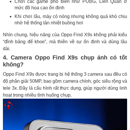
Chơi các game phổ biến như PUBG, Liên Quân ở
mức đồ họa cao ổn định
Khi chơi lâu, máy có nóng nhưng không quá khó chịu
nhờ hệ thống tản nhiệt buồng hơi
Nhìn chung, hiệu năng của Oppo Find X9s không phải kiểu
“đỉnh bảng để khoe”, mà thiên về sự ổn định và dùng lâu
dài.
4. Camera Oppo Find X9s chụp ảnh có tốt
không?
Oppo Find X9s được trang bị hệ thống 3 camera sau đều có
độ phân giải 50MP, bao gồm camera chính, góc siêu rộng và
tele 3x. Đây là cấu hình rất thực dụng, giúp người dùng linh
hoạt trong nhiều tình huống chụp.