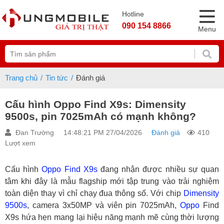
Hotline
090 154 8866
Menu
Trang chủ
Tin tức
Đánh giá
Cấu hình Oppo Find X9s: Dimensity
9500s, pin 7025mAh có mạnh không?
Đan Trường
14:48:21 PM 27/04/2026
Đánh giá
410
Lượt xem
Cấu hình
Oppo Find X9s
đang nhận được nhiều sự quan
tâm khi đây là mẫu flagship mới tập trung vào trải nghiệm
toàn diện thay vì chỉ chạy đua thông số. Với chip
Dimensity
9500s
, camera 3x50MP và viên pin 7025mAh,
Oppo
Find
X9s hứa hẹn mang lại hiệu năng mạnh mẽ cùng thời lượng