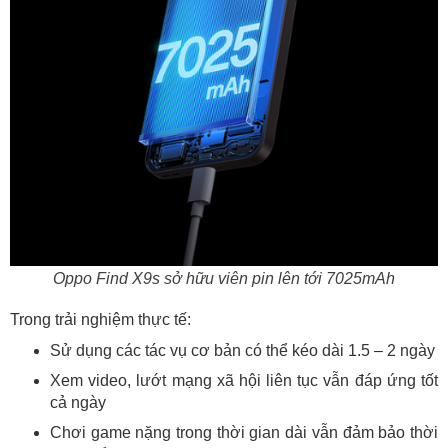
Oppo Find X9s sở hữu viên pin lên tới 7025mAh
Trong trải nghiệm thực tế:
Sử dụng các tác vụ cơ bản có thể kéo dài 1.5 – 2 ngày
Xem video, lướt mạng xã hội liên tục vẫn đáp ứng tốt
cả ngày
Chơi game nặng trong thời gian dài vẫn đảm bảo thời