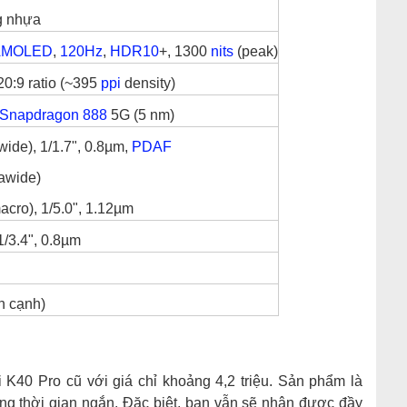
g nhựa
AMOLED
,
120Hz
,
HDR10
+, 1300
nits
(peak)
20:9 ratio (~395
ppi
density)
Snapdragon 888
5G (5 nm)
wide), 1/1.7", 0.8µm,
PDAF
rawide)
acro), 1/5.0", 1.12µm
 1/3.4", 0.8µm
n cạnh)
K40 Pro cũ với giá chỉ khoảng 4,2 triệu. Sản phẩm là
rong thời gian ngắn. Đặc biệt, bạn vẫn sẽ nhận được đầy