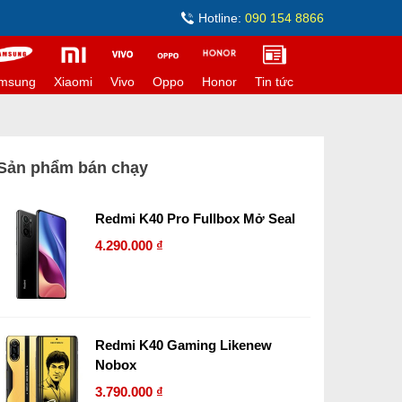
Hotline:
090 154 8866
msung
Xiaomi
Vivo
Oppo
Honor
Tin tức
Sản phẩm bán chạy
Redmi K40 Pro Fullbox Mở Seal
4.290.000 ₫
Redmi K40 Gaming Likenew
Nobox
3.790.000 ₫