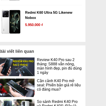
Redmi K60 Ultra 5G Likenew
Nobox
5.950.000 ₫
Bài viết liên quan
Review K40 Pro sau 2
tháng: S888 vẫn nóng,
màn hình đẹp, pin đủ dùng
1 ngày
Cận cảnh K40 Pro mở
seal: Phiên bản giá rẻ liệu
có đáng mua?
So sánh Redmi K40 Pro
và Redmi K40S: Đâu là