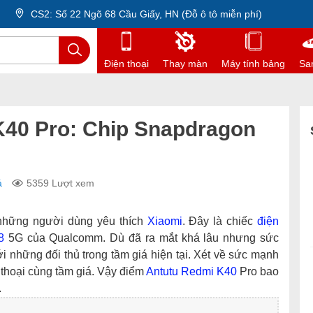
CS2: Số 22 Ngõ 68 Cầu Giấy, HN (Đỗ ô tô miễn phí)
Điện thoại
Thay màn
Máy tính bảng
Sa
K40 Pro: Chip Snapdragon
á
5359 Lượt xem
 những người dùng yêu thích
Xiaomi
. Đây là chiếc
điện
8
5G của Qualcomm. Dù đã ra mắt khá lâu nhưng sức
 những đối thủ trong tầm giá hiện tại. Xét về sức mạnh
thoại cùng tầm giá. Vậy điểm
Antutu
Redmi K40
Pro bao
.