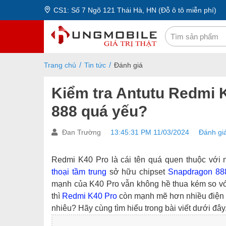
CS1: Số 7 Ngõ 121 Thái Hà, HN (Đỗ ô tô miễn phí)
Trang chủ
Tin tức
Đánh giá
Kiểm tra Antutu Redmi 
888 quá yếu?
Đan Trường
13:45:31 PM 11/03/2024
Đánh gi
Redmi K40 Pro là cái tên quá quen thuộc với
thoại tầm trung
sở hữu chipset
Snapdragon 88
mạnh của K40 Pro vẫn không hề thua kém so với
thì
Redmi K40 Pro
còn mạnh mẽ hơn nhiều điện 
nhiêu? Hãy cùng tìm hiểu trong bài viết dưới đây