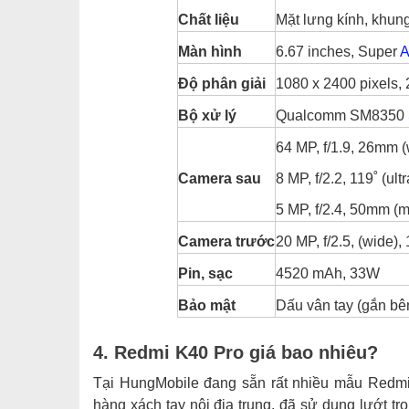
Chất liệu
Mặt lưng kính, khun
Màn hình
6.67 inches, Super
Độ phân giải
1080 x 2400 pixels, 
Bộ xử lý
Qualcomm SM8350
64 MP, f/1.9, 26mm (
Camera sau
8 MP, f/2.2, 119˚ (ult
5 MP, f/2.4, 50mm (m
Camera trước
20 MP, f/2.5, (wide),
Pin, sạc
4520 mAh, 33W
Bảo mật
Dấu vân tay (gắn bê
4. Redmi K40 Pro giá bao nhiêu?
Tại HungMobile đang sẵn rất nhiều mẫu Redmi 
hàng xách tay nội địa trung, đã sử dụng lướt t