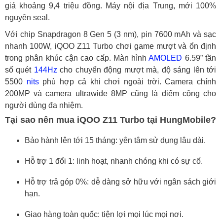
giá khoảng 9,4 triệu đồng. Máy nội địa Trung, mới 100%
nguyên seal.
Với chip Snapdragon 8 Gen 5 (3 nm), pin 7600 mAh và sạc
nhanh 100W, iQOO Z11 Turbo chơi game mượt và ổn định
trong phân khúc cận cao cấp. Màn hình
AMOLED
6.59” tần
số quét
144Hz
cho chuyển động mượt mà, độ sáng lên tới
5500
nits
phù hợp cả khi chơi ngoài trời. Camera chính
200MP và camera ultrawide 8MP cũng là điểm cộng cho
người dùng đa nhiệm.
Tại sao nên mua iQOO Z11 Turbo tại HungMobile?
Bảo hành lên tới 15 tháng: yên tâm sử dụng lâu dài.
Hỗ trợ 1 đổi 1: linh hoạt, nhanh chóng khi có sự cố.
Hỗ trợ trả góp 0%: dễ dàng sở hữu với ngân sách giới
hạn.
Giao hàng toàn quốc: tiện lợi mọi lúc mọi nơi.