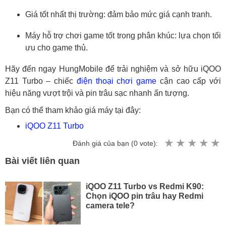
Giá tốt nhất thị trường: đảm bảo mức giá cạnh tranh.
Máy hỗ trợ chơi game tốt trong phân khúc: lựa chọn tối
ưu cho game thủ.
Hãy đến ngay HungMobile để trải nghiệm và sở hữu iQOO
Z11 Turbo – chiếc
điện thoại chơi game
cận cao cấp với
hiệu năng vượt trội và pin trâu sạc nhanh ấn tượng.
Bạn có thể tham khảo giá máy tại đây:
iQOO Z11 Turbo
Đánh giá của bạn (
0
vote):
Bài viết liên quan
iQOO Z11 Turbo vs Redmi K90:
Chọn iQOO pin trâu hay Redmi
camera tele?