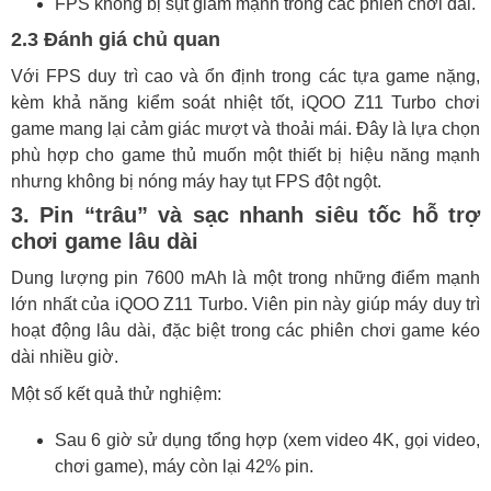
FPS không bị sụt giảm mạnh trong các phiên chơi dài.
2.3 Đánh giá chủ quan
Với FPS duy trì cao và ổn định trong các tựa game nặng,
kèm khả năng kiểm soát nhiệt tốt, iQOO Z11 Turbo chơi
game mang lại cảm giác mượt và thoải mái. Đây là lựa chọn
phù hợp cho game thủ muốn một thiết bị hiệu năng mạnh
nhưng không bị nóng máy hay tụt FPS đột ngột.
3. Pin “trâu” và sạc nhanh siêu tốc hỗ trợ
chơi game lâu dài
Dung lượng pin 7600 mAh là một trong những điểm mạnh
lớn nhất của iQOO Z11 Turbo. Viên pin này giúp máy duy trì
hoạt động lâu dài, đặc biệt trong các phiên chơi game kéo
dài nhiều giờ.
Một số kết quả thử nghiệm:
Sau 6 giờ sử dụng tổng hợp (xem video 4K, gọi video,
chơi game), máy còn lại 42% pin.