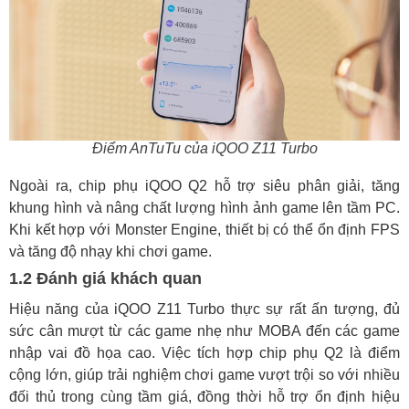
Điểm AnTuTu của iQOO Z11 Turbo
Ngoài ra, chip phụ iQOO Q2 hỗ trợ siêu phân giải, tăng
khung hình và nâng chất lượng hình ảnh game lên tầm PC.
Khi kết hợp với Monster Engine, thiết bị có thể ổn định FPS
và tăng độ nhạy khi chơi game.
1.2 Đánh giá khách quan
Hiệu năng của iQOO Z11 Turbo thực sự rất ấn tượng, đủ
sức cân mượt từ các game nhẹ như MOBA đến các game
nhập vai đồ họa cao. Việc tích hợp chip phụ Q2 là điểm
cộng lớn, giúp trải nghiệm chơi game vượt trội so với nhiều
đối thủ trong cùng tầm giá, đồng thời hỗ trợ ổn định hiệu