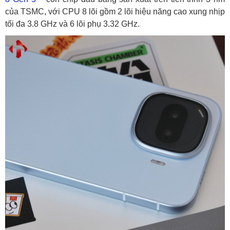
3. Pin “trâu” và sạc nhanh siêu tốc hỗ trợ chơi
của TSMC, với CPU 8 lõi gồm 2 lõi hiệu năng cao xung nhịp
game lâu dài
tối đa 3.8 GHz và 6 lõi phụ 3.32 GHz.
3.1 Đánh giá tổng quan về pin
Kết luận: iQOO Z11 Turbo – Lựa chọn chơi game
cận cao cấp sáng giá
Tại sao nên mua iQOO Z11 Turbo tại
HungMobile?