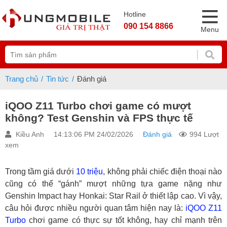
Hotline
090 154 8866
Menu
Trang chủ
Tin tức
Đánh giá
iQOO Z11 Turbo chơi game có mượt
không? Test Genshin và FPS thực tế
Kiều Anh
14:13:06 PM 24/02/2026
Đánh giá
994 Lượt
xem
Trong tầm giá dưới
10 triệu
, không phải chiếc điện thoại nào
cũng có thể “gánh” mượt những tựa game nặng như
Genshin Impact hay Honkai: Star Rail ở thiết lập cao. Vì vậy,
câu hỏi được nhiều người quan tâm hiện nay là:
iQOO Z11
Turbo
chơi game có thực sự tốt không, hay chỉ mạnh trên