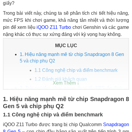
giấy?
Trong bài viết này, chúng ta sẽ phân tích chi tiết hiệu năng,
mức FPS khi chơi game, khả năng tản nhiệt và thời lượng
pin để xem liệu
iQOO Z11 Turbo
chơi Genshin và các game
nặng khác có thực sự xứng đáng với kỳ vọng hay không.
MỤC LỤC
1. Hiệu năng mạnh mẽ từ chip Snapdragon 8 Gen
5 và chip phụ Q2
1.1 Công nghệ chip và điểm benchmark
1.2 Đánh giá khách quan
2. Trải nghiệm chơi game thực tế: FPS ổn định,
nhiệt độ kiểm soát tốt
1. Hiệu năng mạnh mẽ từ chip Snapdragon 8
2.1 Hiệu suất chơi game trên các tựa
Gen 5 và chip phụ Q2
game phổ biến
1.1 Công nghệ chip và điểm benchmark
2.2 Kiểm soát nhiệt và ổn định hiệu suất
iQOO Z11 Turbo được trang bị chip Qualcomm
Snapdragon
2.3 Đánh giá chủ quan
8 Gen 5
– con chip đầu bảng sản xuất trên tiến trình 3 nm