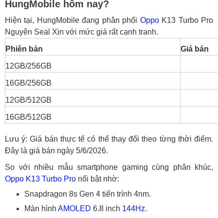
HungMobile hôm nay?
HungMobile cần chuẩn bị những gì?
Hiện tại, HungMobile đang phân phối
Oppo
K13 Turbo Pro
Trả góp qua công ty tài chính
Nguyên Seal Xịn với mức giá rất cạnh tranh.
Trả góp qua thẻ tín dụng 0%
Phiên bản
Giá bán
5. Có nên mua Oppo K13 Turbo Pro tại
HungMobile không?
12GB/256GB
16GB/256GB
12GB/512GB
16GB/512GB
Lưu ý: Giá bán thực tế có thể thay đổi theo từng thời điểm.
Đây là giá bán ngày 5/6/2026.
So với nhiều mẫu smartphone gaming cùng phân khúc,
Oppo K13 Turbo Pro
nổi bật nhờ:
Snapdragon 8s Gen 4 tiến trình 4nm.
Màn hình
AMOLED
6.8 inch
144Hz
.