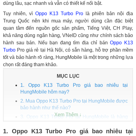
dùng lâu, sạc nhanh và vẫn có thiết kế nổi bật.
Tuy nhiên, vì
Oppo K13 Turbo Pro
là phiên bản nội địa
Trung Quốc nên khi mua máy, người dùng cần đặc biệt
quan tâm đến nguồn gốc sản phẩm, Tiếng Việt, CH Play,
khả năng dùng ngân hàng, VNeID cũng như chính sách bảo
hành sau bán. Nếu bạn đang tìm địa chỉ bán
Oppo K13
Turbo
Pro giá rẻ tại Hà Nội, có sẵn hàng, hỗ trợ phần mềm
tốt và bảo hành rõ ràng, HungMobile là một trong những lựa
chọn rất đáng tham khảo.
MỤC LỤC
1. Oppo K13 Turbo Pro giá bao nhiêu tại
HungMobile hôm nay?
2. Mua Oppo K13 Turbo Pro tại HungMobile được
bảo hành như thế nào?
3. Oppo K13 Turbo Pro tại HungMobile là hàng
gì? Có sẵn Tiếng Việt không?
1. Oppo K13 Turbo Pro giá bao nhiêu tại
4. Mua Oppo K13 Turbo Pro trả góp tại