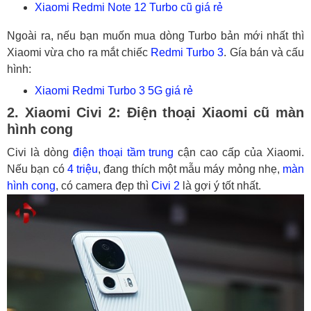
Xiaomi Redmi Note 12 Turbo cũ giá rẻ
Ngoài ra, nếu bạn muốn mua dòng Turbo bản mới nhất thì
Xiaomi vừa cho ra mắt chiếc
Redmi Turbo 3
. Gía bán và cấu
hình:
Xiaomi Redmi Turbo 3 5G giá rẻ
2. Xiaomi Civi 2: Điện thoại Xiaomi cũ màn
hình cong
Civi là dòng
điện thoại tầm trung
cận cao cấp của Xiaomi.
Nếu bạn có
4 triệu
, đang thích một mẫu máy mỏng nhẹ,
màn
hình cong
, có camera đẹp thì
Civi 2
là gợi ý tốt nhất.