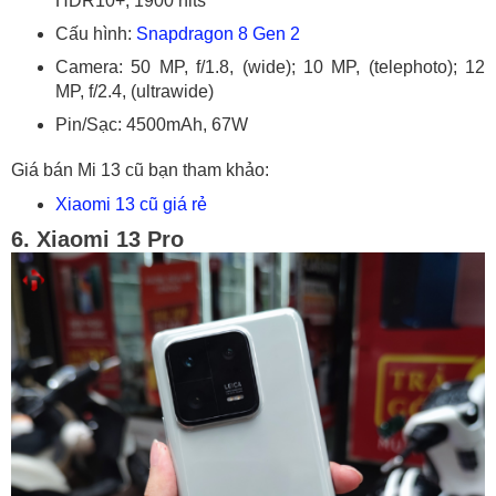
HDR10+, 1900 nits
Cấu hình:
Snapdragon 8 Gen 2
Camera: 50 MP, f/1.8, (wide); 10 MP, (telephoto); 12
MP, f/2.4, (ultrawide)
Pin/Sạc: 4500mAh, 67W
Giá bán Mi 13 cũ bạn tham khảo:
Xiaomi 13 cũ giá rẻ
6. Xiaomi 13 Pro