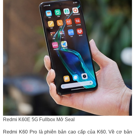
Redmi K60E 5G Fullbox Mở Seal
Redmi K60 Pro là phiên bản cao cấp của K60. Về cơ bản