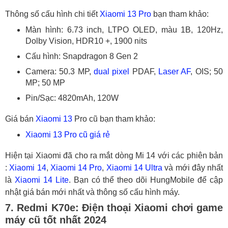
Thông số cấu hình chi tiết
Xiaomi 13 Pro
bạn tham khảo:
Màn hình: 6.73 inch, LTPO OLED, màu 1B, 120Hz,
Dolby Vision, HDR10 +, 1900 nits
Cấu hình: Snapdragon 8 Gen 2
Camera: 50.3 MP,
dual pixel
PDAF,
Laser AF
, OIS; 50
MP; 50 MP
Pin/Sạc: 4820mAh, 120W
Giá bán
Xiaomi 13
Pro cũ bạn tham khảo:
Xiaomi 13 Pro cũ giá rẻ
Hiện tại Xiaomi đã cho ra mắt dòng Mi 14 với các phiên bản
:
Xiaomi 14
,
Xiaomi 14 Pro
,
Xiaomi 14 Ultra
và mới đây nhất
là
Xiaomi 14 Lite
. Bạn có thể theo dõi HungMobile để cập
nhật giá bán mới nhất và thông số cấu hình máy.
7. Redmi K70e: Điện thoại Xiaomi chơi game
máy cũ tốt nhất 2024