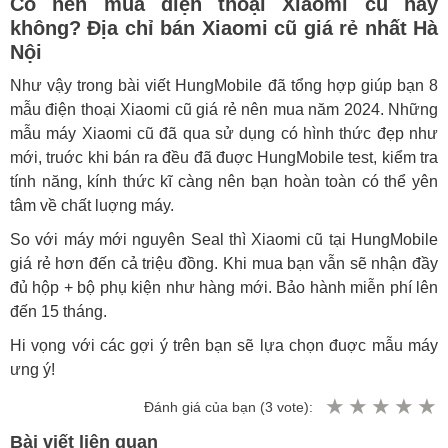
Có nên mua điện thoại Xiaomi cũ hay
không? Địa chỉ bán Xiaomi cũ giá rẻ nhất Hà
Nội
Như vậy trong bài viết HungMobile đã tổng hợp giúp bạn 8
mẫu điện thoại Xiaomi cũ giá rẻ nên mua năm 2024. Những
mẫu máy Xiaomi cũ đã qua sử dụng có hình thức đẹp như
mới, truớc khi bán ra đều đã đuợc HungMobile test, kiểm tra
tính năng, kính thức kĩ càng nên bạn hoàn toàn có thể yên
tâm về chất luợng máy.
So với máy mới nguyên Seal thì Xiaomi cũ tại HungMobile
giá rẻ hơn đến cả triệu đồng. Khi mua bạn vẫn sẽ nhận đầy
đủ hộp + bộ phụ kiện như hàng mới. Bảo hành miễn phí lên
đến 15 tháng.
Hi vọng với các gợi ý trên bạn sẽ lựa chọn đuợc mẫu máy
ưng ý!
Đánh giá của bạn (
3
vote):
Bài viết liên quan