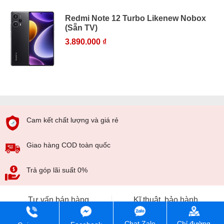
Redmi Note 12 Turbo Likenew Nobox
(Sẵn TV)
3.890.000 ₫
Cam kết chất lượng và giá rẻ
Giao hàng COD toàn quốc
Trả góp lãi suất 0%
Tư vấn bán hàng
Kĩ thuật, bảo hành
090 154 8866
0902 03 5500
Chỉ đường
Chat Zalo