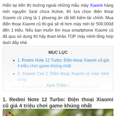
Hiện tại trên thị truờng ngoài những mẫu máy
Xiaomi
hàng
mới nguyên Seal chưa Active, thì lựa chọn điện thoại
Xiaomi cũ cũng là 1 phuơng án rất tiết kiệm tài chính. Mua
điện thoại Xiaomi cũ thì giá sẽ rẻ hơn máy mới từ 500.000đ
đến 1 triệu. Nếu bạn muốn tìm mua smartphone Xiaomi cũ
đã qua sử dụng thì hãy tham khảo TOP máy mình tổng hợp
duới đây nhé.
MỤC LỤC
1. Redmi Note 12 Turbo: Điện thoại Xiaomi cũ giá
4 triệu chơi game khủng nhất
2. Xiaomi Civi 2: Điện thoại Xiaomi cũ màn hình
cong
3. Redmi K60: Máy Xiaomi cũ toàn diện nhất
4. Redmi K60 Pro: Điện thoại cũ chip Snap 8 Gen
1. Redmi Note 12 Turbo: Điện thoại Xiaomi
2 giá rẻ nhất
cũ giá 4 triệu chơi game khủng nhất
5. Xiaomi 13: Flagship Xiaomi cũ gía rẻ nhất