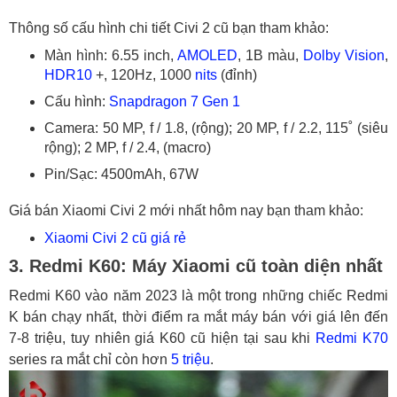
Thông số cấu hình chi tiết Civi 2 cũ bạn tham khảo:
Màn hình: 6.55 inch,
AMOLED
, 1B màu,
Dolby Vision
,
HDR10
+, 120Hz, 1000
nits
(đỉnh)
Cấu hình:
Snapdragon 7 Gen 1
Camera: 50 MP, f / 1.8, (rộng); 20 MP, f / 2.2, 115˚ (siêu
rộng); 2 MP, f / 2.4, (macro)
Pin/Sạc: 4500mAh, 67W
Giá bán Xiaomi Civi 2 mới nhất hôm nay bạn tham khảo:
Xiaomi Civi 2 cũ giá rẻ
3. Redmi K60: Máy Xiaomi cũ toàn diện nhất
Redmi K60 vào năm 2023 là một trong những chiếc Redmi
K bán chạy nhất, thời điểm ra mắt máy bán với giá lên đến
7-8 triệu, tuy nhiên giá K60 cũ hiện tại sau khi
Redmi K70
series ra mắt chỉ còn hơn
5 triệu
.