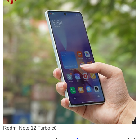
6. Xiaomi 13 Pro
7. Redmi K70e: Điện thoại Xiaomi chơi game
máy cũ tốt nhất 2024
Có nên mua điện thoại Xiaomi cũ hay không? Địa
chỉ bán Xiaomi cũ giá rẻ nhất Hà Nội
Redmi Note 12 Turbo cũ