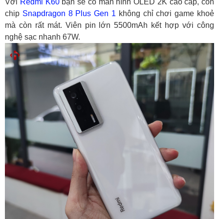
Với
Redmi K60
bạn sẽ có màn hình OLED 2K cao cấp, con
chip
Snapdragon 8 Plus Gen 1
không chỉ chơi game khoẻ
mà còn rất mát. Viên pin lớn 5500mAh kết hợp với công
nghệ sạc nhanh 67W.