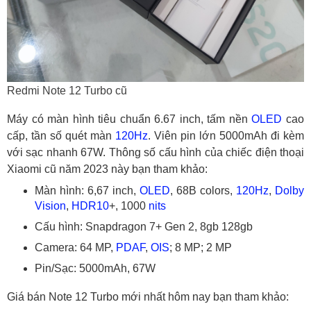
Redmi Note 12 Turbo cũ
Máy có màn hình tiêu chuẩn 6.67 inch, tấm nền
OLED
cao
cấp, tần số quét màn
120Hz
. Viên pin lớn 5000mAh đi kèm
với sạc nhanh 67W. Thông số cấu hình của chiếc điện thoại
Xiaomi cũ năm 2023 này bạn tham khảo:
Màn hình: 6,67 inch,
OLED
, 68B colors,
120Hz
,
Dolby
Vision
,
HDR10
+, 1000
nits
Cấu hình: Snapdragon 7+ Gen 2, 8gb 128gb
Camera: 64 MP,
PDAF
,
OIS
; 8 MP; 2 MP
Pin/Sạc: 5000mAh, 67W
Giá bán Note 12 Turbo mới nhất hôm nay bạn tham khảo: