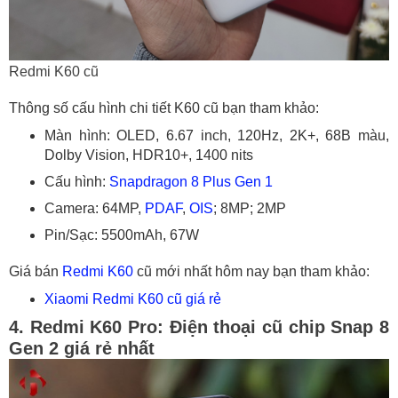
Redmi K60 cũ
Thông số cấu hình chi tiết K60 cũ bạn tham khảo:
Màn hình: OLED, 6.67 inch, 120Hz, 2K+, 68B màu,
Dolby Vision, HDR10+, 1400 nits
Cấu hình:
Snapdragon 8 Plus Gen 1
Camera: 64MP,
PDAF
,
OIS
; 8MP; 2MP
Pin/Sạc: 5500mAh, 67W
Giá bán
Redmi K60
cũ mới nhất hôm nay bạn tham khảo:
Xiaomi Redmi K60 cũ giá rẻ
4. Redmi K60 Pro: Điện thoại cũ chip Snap 8
Gen 2 giá rẻ nhất