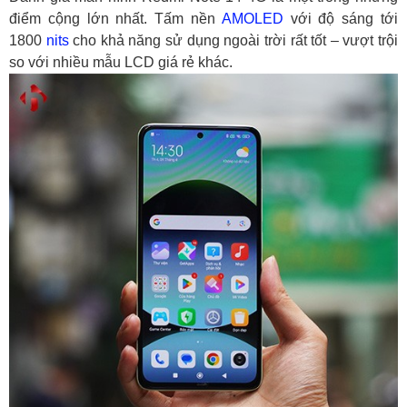
điểm cộng lớn nhất. Tấm nền
AMOLED
với độ sáng tới
1800
nits
cho khả năng sử dụng ngoài trời rất tốt – vượt trội
so với nhiều mẫu LCD giá rẻ khác.