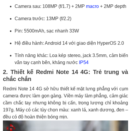
Camera sau: 108MP (f/1.7) + 2MP
macro
+ 2MP depth
9. Vì sao nên mua Redmi Note 14 4G tại
HungMobile?
Camera trước: 13MP (f/2.2)
Pin: 5500mAh, sạc nhanh 33W
Hệ điều hành: Android 14 với giao diện HyperOS 2.0
Tính năng khác: Loa kép stereo, jack 3.5mm, cảm biến
vân tay cạnh bên, kháng nước
IP54
2. Thiết kế Redmi Note 14 4G: Trẻ trung và
chắc chắn
Redmi Note 14 4G sở hữu thiết kế mặt lưng phẳng với cụm
camera được làm gọn gàng. Viền máy làm phẳng, cảm giác
cầm chắc tay nhưng không bị cấn, trọng lượng chỉ khoảng
197g. Máy có các tùy chọn màu: xanh lá, xanh dương, đen –
đều có độ hoàn thiện bóng mịn.