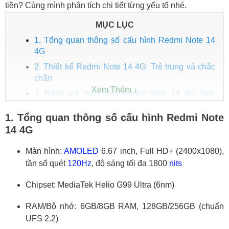
tiền? Cùng mình phân tích chi tiết từng yếu tố nhé.
MỤC LỤC
1. Tổng quan thông số cấu hình Redmi Note 14
4G
2. Thiết kế Redmi Note 14 4G: Trẻ trung và chắc
chắn
3. Đánh giá màn hình Redmi Note 14 4G: Nét,
sáng và mượt
1. Tổng quan thông số cấu hình Redmi Note
4. Đánh giá pin Redmi Note 14 4G: Pin khỏe –
14 4G
sạc đủ dùng
5. Đánh giá cấu hình Redmi Note 14 4G: Mượt
Màn hình:
AMOLED
6.67 inch, Full HD+ (2400x1080),
trong tầm giá
tần số quét
120Hz
, độ sáng tối đa 1800
nits
6. Camera Redmi Note 14 4G: Ổn định trong điều
kiện đủ sáng
Chipset: MediaTek Helio G99 Ultra (6nm)
7. Các tính năng phụ trợ: Đầy đủ trong tầm giá
RAM/Bộ nhớ: 6GB/8GB RAM, 128GB/256GB (chuẩn
8. Tổng kết đánh giá Redmi Note 14 4G: Đáng
UFS 2.2)
mua cho người dùng phổ thông