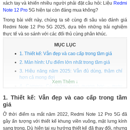
xách tay và khiến nhiều người phải đặt câu hỏi: Liệu
Redmi
Note 12 Pro
5G hiện tại còn đáng mua không?
Trong bài viết này, chúng ta sẽ cùng đi sâu vào đánh giá
Redmi Note 12 Pro 5G 2025, dựa trên những trải nghiệm
thực tế và so sánh với các đối thủ cùng phân khúc.
MỤC LỤC
1. Thiết kế: Vẫn đẹp và cao cấp trong tầm giá
2. Màn hình: Ưu điểm lớn nhất trong tầm giá
3. Hiệu năng năm 2025: Vẫn đủ dùng, thậm chí
hơn cả mong đợi
4. Camera: Có chống rung quang học – quay
chụp tốt
1. Thiết kế: Vẫn đẹp và cao cấp trong tầm
5. Pin và sạc: Không quá trâu nhưng sạc siêu
giá
nhanh
Ở thời điểm ra mắt năm 2022, Redmi Note 12 Pro 5G đã
6. Phần mềm – ROM quốc tế có tiếng Việt, dùng
gây ấn tượng với thiết kế khung viền vuông, mặt lưng kính
như máy chính hãng
sang trọng. Dù hiện tại xu hướng thiết kế đã thay đổi, nhưng