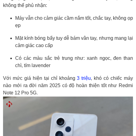
7. Một vài điểm hạn chế
không thể phủ nhận:
8. Tổng kết: Đánh giá Redmi Note 12 Pro 5G hiện
tại – đáng mua không?
Máy vẫn cho cảm giác cầm nắm tốt, chắc tay, không ọp
ẹp
Tóm tắt ưu điểm:
Hạn chế:
Mặt kính bóng bẩy tuy dễ bám vân tay, nhưng mang lại
cảm giác cao cấp
Có các màu sắc trẻ trung như: xanh ngọc, đen than
chì, tím lavender
Với mức giá hiện tại chỉ khoảng
3 triệu
, khó có chiếc máy
nào mới ra đời năm 2025 có độ hoàn thiện tốt như Redmi
Note 12 Pro 5G.