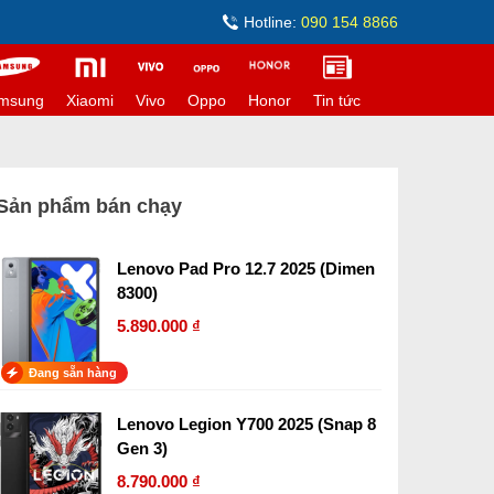
Hotline:
090 154 8866
msung
Xiaomi
Vivo
Oppo
Honor
Tin tức
Sản phẩm bán chạy
Lenovo Pad Pro 12.7 2025 (Dimen
8300)
5.890.000 ₫
Đang sẵn hàng
Lenovo Legion Y700 2025 (Snap 8
Gen 3)
8.790.000 ₫