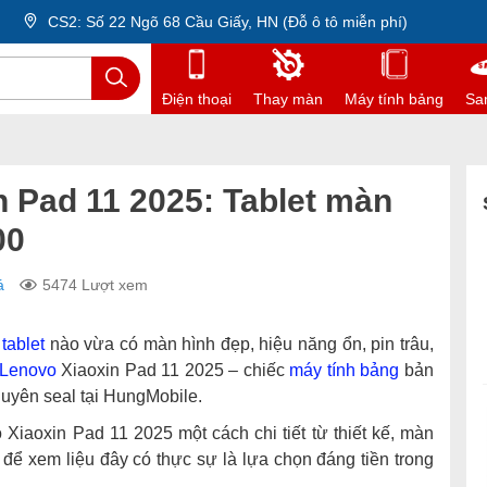
CS2: Số 22 Ngõ 68 Cầu Giấy, HN (Đỗ ô tô miễn phí)
Điện thoại
Thay màn
Máy tính bảng
Sa
 Pad 11 2025: Tablet màn
00
á
5474 Lượt xem
c
tablet
nào vừa có màn hình đẹp, hiệu năng ổn, pin trâu,
Lenovo
Xiaoxin Pad 11 2025 – chiếc
máy tính bảng
bản
uyên seal tại HungMobile.
 Xiaoxin Pad 11 2025 một cách chi tiết từ thiết kế, màn
ế để xem liệu đây có thực sự là lựa chọn đáng tiền trong