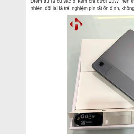
Điểm trừ là củ sạc đi kèm chỉ dưới 20W, nên t
nhiên, đổi lại là trải nghiệm pin rất ổn định, khô