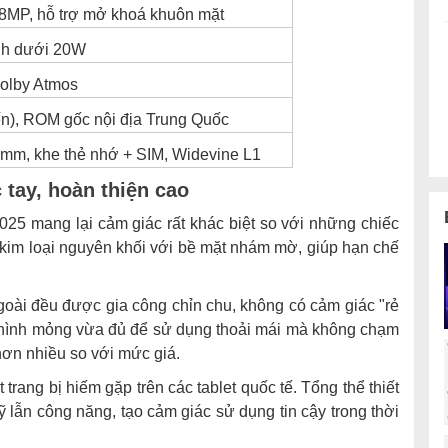
8MP, hỗ trợ mở khoá khuôn mặt
nh dưới 20W
HungMobile
Dolby Atmos
?
ến), ROM gốc nội địa Trung Quốc
5mm, khe thẻ nhớ + SIM, Widevine L1
 tay, hoàn thiện cao
025 mang lại cảm giác rất khác biệt so với những chiếc
g kim loại nguyên khối với bề mặt nhám mờ, giúp hạn chế
goài đều được gia công chỉn chu, không có cảm giác "rẻ
n hình mỏng vừa đủ để sử dụng thoải mái mà không chạm
hơn nhiều so với mức giá.
rang bị hiếm gặp trên các tablet quốc tế. Tổng thể thiết
 lẫn công năng, tạo cảm giác sử dụng tin cậy trong thời