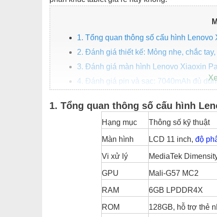
M
1. Tổng quan thông số cấu hình Lenovo 
2. Đánh giá thiết kế: Mỏng nhẹ, chắc tay
3. Đánh giá màn hình Lenovo Xiaoxin Pa
4. Đánh giá pin và sạc: 7040mAh đủ dùn
5. Đánh giá hiệu năng Lenovo Xiaoxin P
1. Tổng quan thông số cấu hình Len
Trải nghiệm thực tế:
Hạng mục
Thông số kỹ thuật
Điểm benchmark:
Màn hình
LCD 11 inch,
độ phâ
6. Camera, loa, hệ điều hành và các tín
Camera:
Vi xử lý
MediaTek Dimensity 
Âm thanh:
GPU
Mali-G57 MC2
Hệ điều hành:
RAM
6GB LPDDR4X
7. Tổng kết: Có đáng mua Lenovo Xiaox
ROM
128GB, hỗ trợ thẻ 
Ưu điểm nổi bật: