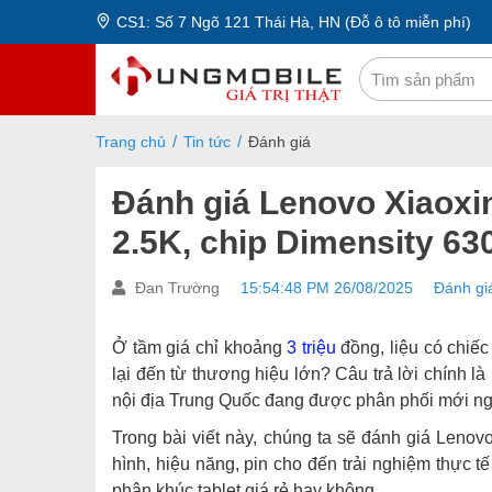
CS1: Số 7 Ngõ 121 Thái Hà, HN (Đỗ ô tô miễn phí)
Trang chủ
Tin tức
Đánh giá
Đánh giá Lenovo Xiaoxin
2.5K, chip Dimensity 63
Đan Trường
15:54:48 PM 26/08/2025
Đánh gi
Ở tầm giá chỉ khoảng
3 triệu
đồng, liệu có chiế
lại đến từ thương hiệu lớn? Câu trả lời chính là
nội địa Trung Quốc đang được phân phối mới ng
Trong bài viết này, chúng ta sẽ đánh giá Lenovo
hình, hiệu năng, pin cho đến trải nghiệm thực t
phân khúc tablet giá rẻ hay không.