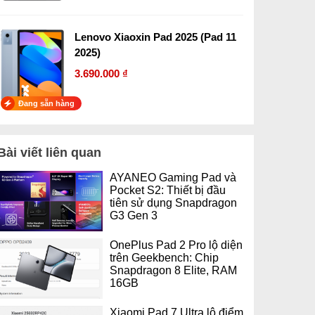
Lenovo Xiaoxin Pad 2025 (Pad 11
2025)
3.690.000 ₫
Đang sẵn hàng
Bài viết liên quan
AYANEO Gaming Pad và
Pocket S2: Thiết bị đầu
tiên sử dụng Snapdragon
G3 Gen 3
OnePlus Pad 2 Pro lộ diện
trên Geekbench: Chip
Snapdragon 8 Elite, RAM
16GB
Xiaomi Pad 7 Ultra lộ điểm