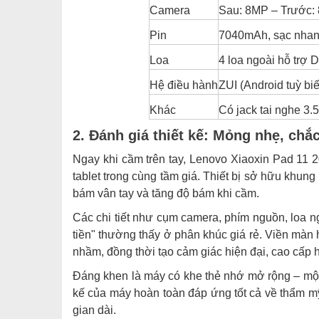
Camera
Sau: 8MP – Trước: 
Nhược điểm:
Pin
7040mAh, sạc nha
8. Giá Lenovo Xiaoxin Pad 11 2025 tại 
Loa
4 loa ngoài hỗ trợ 
Tại sao nên mua tại HungMobile
Hệ điều hành
ZUI (Android tuỳ bi
Khác
Có jack tai nghe 3.
2. Đánh giá thiết kế: Mỏng nhẹ, chắc
Ngay khi cầm trên tay, Lenovo Xiaoxin Pad 11 2
tablet trong cùng tầm giá. Thiết bị sở hữu khun
bám vân tay và tăng độ bám khi cầm.
Các chi tiết như cụm camera, phím nguồn, loa n
tiền" thường thấy ở phân khúc giá rẻ. Viền mà
nhầm, đồng thời tạo cảm giác hiện đại, cao cấp 
Đáng khen là máy có khe thẻ nhớ mở rộng – một t
kế của máy hoàn toàn đáp ứng tốt cả về thẩm mỹ
gian dài.