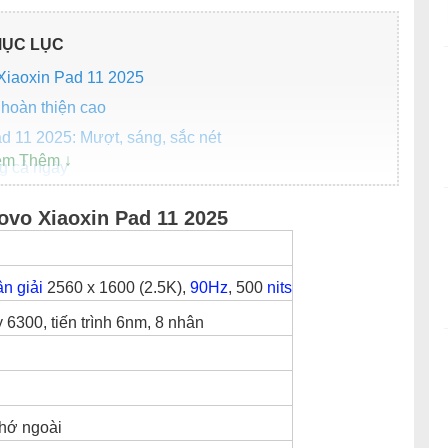
ỤC LỤC
Xiaoxin Pad 11 2025
, hoàn thiện cao
d 11 2025: Mượt, sáng, sắc nét
g cả ngày
ad 11 2025: Chip mới, đủ dùng
ovo Xiaoxin Pad 11 2025
n giải
2560 x 1600 (2.5K),
90Hz
, 500
nits
h năng khác
6300, tiến trình 6nm, 8 nhân
in Pad 11 2025 không?
nhớ ngoài