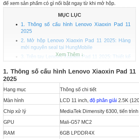
để xem sản phẩm có gì nổi bật ngay từ khi mở hộp.
MỤC LỤC
1. Thông số cấu hình Lenovo Xiaoxin Pad 11
2025
2. Mở hộp Lenovo Xiaoxin Pad 11 2025: Hàng
mới nguyên seal tại HungMobile
3. Trên tay Lenovo Xiaoxin Pad 11 2025: Thiết kế
mỏng, cầm nhẹ, hoàn thiện cao cấp
1. Thông số cấu hình Lenovo Xiaoxin Pad 11
4. Trải nghiệm nhanh Lenovo Xiaoxin Pad 11
2025
2025: Màn hình đẹp, loa hay, hiệu năng ổn
Hạng mục
Màn hình: điểm nhấn sáng giá trong phân
Thông số chi tiết
khúc 3 triệu
Màn hình
LCD 11 inch,
độ phân giải
2.5K (120
Loa ngoài 4 hướng – âm thanh sống động
Chip xử lý
MediaTek Dimensity 6300, tiến trìn
Chip Dimensity 6300 – đủ dùng cho tác vụ
cơ bản
GPU
Mali-G57 MC2
5. Kết luận: Tablet 3 triệu đáng mua cho học tập
RAM
6GB LPDDR4X
và giải trí