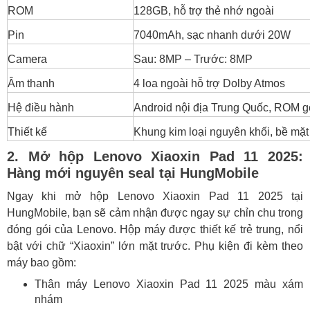
ROM
128GB, hỗ trợ thẻ nhớ ngoài
Ưu điểm nổi bật:
Pin
7040mAh, sạc nhanh dưới 20W
Một vài hạn chế:
Camera
Sau: 8MP – Trước: 8MP
6. Lenovo Xiaoxin Pad 11 2025 giá bao nhiêu?
Mua ở đâu uy tín?
Âm thanh
4 loa ngoài hỗ trợ Dolby Atmos
Hệ điều hành
Android nội địa Trung Quốc, ROM gố
Thiết kế
Khung kim loại nguyên khối, bề m
2. Mở hộp Lenovo Xiaoxin Pad 11 2025:
Hàng mới nguyên seal tại HungMobile
Ngay khi mở hộp Lenovo Xiaoxin Pad 11 2025 tại
HungMobile, bạn sẽ cảm nhận được ngay sự chỉn chu trong
đóng gói của Lenovo. Hộp máy được thiết kế trẻ trung, nổi
bật với chữ “Xiaoxin” lớn mặt trước. Phụ kiện đi kèm theo
máy bao gồm:
Thân máy Lenovo Xiaoxin Pad 11 2025 màu xám
nhám