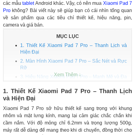
các mẫu
tablet
Android khác. Vậy, có nên mua
Xiaomi Pad 7
Pro
không? Bài viết này sẽ giúp bạn có cái nhìn tổng quan
về sản phẩm qua các tiêu chí thiết kế, hiệu năng, pin,
camera và giá bán.
MỤC LỤC
1. Thiết Kế Xiaomi Pad 7 Pro – Thanh Lịch và
Hiện Đại
2. Màn Hình Xiaomi Pad 7 Pro – Sắc Nét và Rực
Rỡ
3. Hiệu Năng Xiaomi Pad 7 Pro – Mạnh Mẽ và Đa
Nhiệm
1. Thiết Kế Xiaomi Pad 7 Pro – Thanh Lịch
4. Pin và Sạc Nhanh – Thời Gian Sử Dụng Lâu
và Hiện Đại
Dài
5. Camera – Đủ Dùng Cho Nhu Cầu Cơ Bản
Xiaomi Pad 7 Pro sở hữu thiết kế sang trọng với khung
nhôm và mặt lưng kính, mang lại cảm giác chắc chắn khi
6. Giá Bán Xiaomi Pad 7 Pro – Phù Hợp Với Giá
cầm nắm. Với độ mỏng chỉ 6.2mm và trọng lượng 500g,
Trị
máy rất dễ dàng để mang theo khi di chuyển, đồng thời cho
7. Tổng Kết – Có Nên Mua Xiaomi Pad 7 Pro?