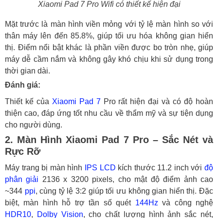
Xiaomi Pad 7 Pro Wifi có thiết kế hiện đại
Mặt trước là màn hình viền mỏng với tỷ lệ màn hình so với
thân máy lên đến 85.8%, giúp tối ưu hóa không gian hiển
thị. Điểm nổi bật khác là phần viền được bo tròn nhẹ, giúp
máy dễ cầm nắm và không gây khó chịu khi sử dụng trong
thời gian dài.
Đánh giá:
Thiết kế của
Xiaomi Pad 7
Pro rất hiện đại và có độ hoàn
thiện cao, đáp ứng tốt nhu cầu về thẩm mỹ và sự tiện dụng
cho người dùng.
2. Màn Hình Xiaomi Pad 7 Pro – Sắc Nét và
Rực Rỡ
Máy trang bị màn hình
IPS LCD
kích thước 11.2 inch với
độ
phân giải
2136 x 3200 pixels, cho mật độ điểm ảnh cao
~344
ppi
, cùng tỷ lệ 3:2 giúp tối ưu không gian hiển thị. Đặc
biệt, màn hình hỗ trợ tần số quét
144Hz
và công nghệ
HDR10
,
Dolby Vision
, cho chất lượng hình ảnh sắc nét,