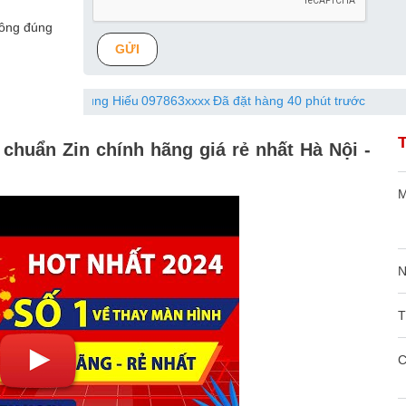
hông đúng
GỬI
Đinh Trung Hiếu
097863xxxx
Đã đặt hàng 40 phút trước
chuẩn Zin chính hãng giá rẻ nhất Hà Nội -
M
N
T
C