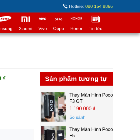
Hotline:
090 154 8866
msung
Xiaomi
Vivo
Oppo
Honor
Tin tức
0 ₫
Sản phẩm tương tự
Thay Màn Hình Poco
F3 GT
1.190.000 ₫
So sánh
Thay Màn Hình Poco
F5