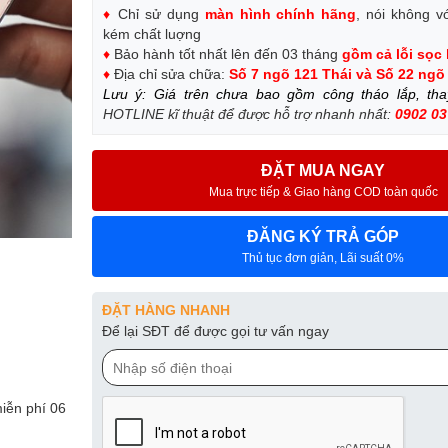
♦
Chỉ sử dụng
màn hình chính hãng
, nói không v
kém chất luợng
♦
Bảo hành tốt nhất lên đến 03 tháng
gồm cả lỗi sọc
♦
Địa chỉ sửa chữa:
Số 7 ngõ 121 Thái và Số 22 ngõ
Lưu ý: Giá trên chưa bao gồm công tháo lắp, th
HOTLINE kĩ thuật để được hỗ trợ nhanh nhất:
0902 03
ĐẶT MUA NGAY
Mua trực tiếp & Giao hàng COD toàn quốc
ĐĂNG KÝ TRẢ GÓP
Thủ tục đơn giản, Lãi suất 0%
ĐẶT HÀNG NHANH
Để lại SĐT để được gọi tư vấn ngay
iễn phí 06