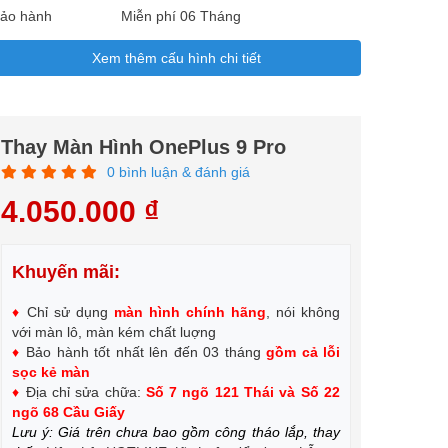
ảo hành
Miễn phí 06 Tháng
Xem thêm cấu hình chi tiết
Thay Màn Hình OnePlus 9 Pro
0 bình luận & đánh giá
4.050.000 ₫
Khuyến mãi:
♦
Chỉ sử dụng
màn hình chính hãng
, nói không
với màn lô, màn kém chất luợng
♦
Bảo hành tốt nhất lên đến 03 tháng
gồm cả lỗi
sọc kẻ màn
♦
Địa chỉ sửa chữa:
Số 7 ngõ 121 Thái và Số 22
ngõ 68 Cầu Giấy
Lưu ý: Giá trên chưa bao gồm công tháo lắp, thay