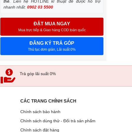
thế.
Liên hệ HOTLINE kĩ thuật để được hỗ trợ
nhanh nhất:
0902 03 5500
ĐẶT MUA NGAY
Mua trực tiếp & Giao hàng COD toàn quốc
ĐĂNG KÝ TRẢ GÓP
Thủ tục đơn giản, Lãi suất 0%
Trả góp lãi suất 0%
CÁC TRANG CHÍNH SÁCH
Chính sách bảo hành
Chính sách dùng thử - Đổi trả sản phẩm
Chính sách đặt hàng