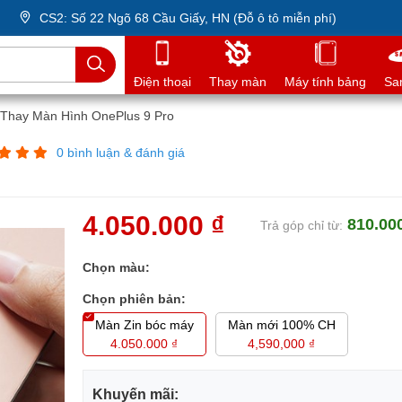
CS2: Số 22 Ngõ 68 Cầu Giấy, HN (Đỗ ô tô miễn phí)
Điện thoại
Thay màn
Máy tính bảng
Sa
Thay Màn Hình OnePlus 9 Pro
0 bình luận & đánh giá
4.050.000 ₫
810.00
Trả góp chỉ từ:
Chọn màu:
Chọn phiên bản:
Màn Zin bóc máy
Màn mới 100% CH
4.050.000 ₫
4,590,000 ₫
Khuyến mãi: