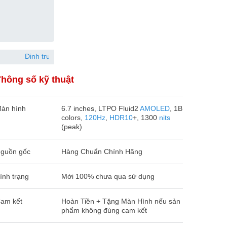
Đinh trung hiếu
097863xxxx
Đã đặt hàng 52 phút trước
Thông số kỹ thuật
àn hình
6.7 inches, LTPO Fluid2
AMOLED
, 1B
colors,
120Hz
,
HDR10
+, 1300
nits
(peak)
guồn gốc
Hàng Chuẩn Chính Hãng
ình trạng
Mới 100% chưa qua sử dụng
am kết
Hoàn Tiền + Tặng Màn Hình nếu sản
phẩm không đúng cam kết