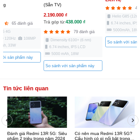
ãng
(Sẵn TV)
46
2.190.000 ₫
Helio G85 (12n
438.000 ₫
Trả góp từ:
6.74 inches, IPS
65 đánh giá
5000mAh, 18W
85 4G
79 đánh giá
D 120Hz
108MP
Dimensity 6100+ (6 nm)
So sánh với sản 
mah, 33W
6.74 inches, IPS LCD
5000 mAh, 18W
 với sản phẩm này
So sánh với sản phẩm này
Tin tức liên quan
Đánh giá Redmi 13R 5G: Siêu
Có nên mua Redmi 13R 5G?
phẩm 2 triệu trong năm 2024
Cấu hình có gì nổi bật trong