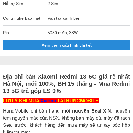
Hỗ trợ Sim
2 Sim
Công nghệ bảo mật
Vân tay cạnh bên
Pin
5030 mAh, 33W
Xem thêm cấu hình chi tiết
Địa chỉ bán Xiaomi Redmi 13 5G giá rẻ nhất
Hà Nội, mới 100%, BH 15 tháng - Mua Redmi
13 5G trả góp LS 0%
LƯU Ý KHI MUA
Xiaomi
TẠI HUNGMOBILE
HungMobile chỉ bán hàng
mới nguyên Seal XỊN
, nguyên
tem nguyên mác của NSX, không bán máy cũ, máy đã rạch
Seal trước, khách hàng đến mua máy sẽ tự tay bóc hộp
kiểm tra máy.