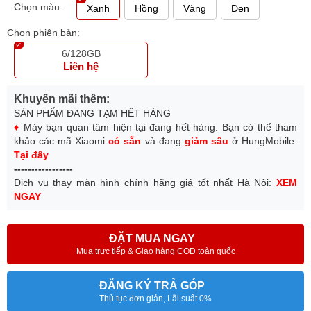
Chọn màu:
Xanh
Hồng
Vàng
Đen
Chọn phiên bản:
6/128GB
Liên hệ
Khuyến mãi thêm:
SẢN PHẨM ĐANG TẠM HẾT HÀNG
♦
Máy bạn quan tâm hiện tại đang hết hàng. Bạn có thể tham
khảo các mã Xiaomi
có sẵn
và đang
giảm sâu
ở HungMobile:
Tại đây
-----------------
Dịch vụ thay màn hình chính hãng giá tốt nhất Hà Nội:
XEM
NGAY
ĐẶT MUA NGAY
Mua trực tiếp & Giao hàng COD toàn quốc
ĐĂNG KÝ TRẢ GÓP
Thủ tục đơn giản, Lãi suất 0%