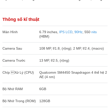
tầm 2 triệu?
Thông số kĩ thuật
Màn Hình
6.79 inches,
IPS LCD
,
90Hz
, 550
nits
(HBM)
Camera Sau
108 MP, f/1.8, (rộng); 2 MP, f/2.4, (macro)
Camera Trước
13 MP, f/2.5, (rộng)
Chíp Xử Lý (CPU)
Qualcomm SM4450 Snapdragon 4 thế hệ 2
AE (4 nm)
Bộ Nhớ RAM
6GB
Bộ Nhớ Trong (ROM)
128GB