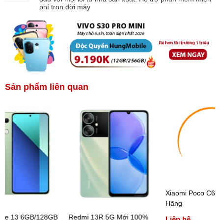
phí trọn đời máy
Sản phẩm liên quan
Xiaomi Poco C65
Hãng
ote 13 6GB/128GB
Redmi 13R 5G Mới 100%
Liên hệ