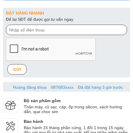
ĐẶT HÀNG NHANH
Để lại SĐT để được gọi tư vấn ngay
GỬI
Hoàng đăng khoa
087683xxxx
Đã đặt hàng 3 giờ trước
Bộ sản phẩm gồm
Thân máy, củ sạc, cáp, ốp trong silicon, sách hướng
dẫn, que chọc sim
Bảo hành
Bảo hành 15 tháng phần cứng, 1 đổi 1 trong 15 ngày
đầu với mọi lỗi từ nhà sản xuất. Hỗ trợ phần mềm miễn