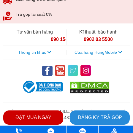
Trả góp lãi suất 0%
Tư vấn bán hàng
Kĩ thuật, bảo hành
090 154 8866
0902 03 5500
Thông tin khác
Cửa hàng HungMobile
CÔNG TY TNHH HUNGMOBILE. Mã số thuế: 0111448213. Số
Xiaomi Redmi 13 HungMobile
ĐẶT MUA NGAY
ĐĂNG KÝ TRẢ GÓP
đăng kí kinh doanh: 0111448213. Ngày cấp 07/04/2026
Mặt sau của Redmi 13 5G là một tấm kính có ba vòng tròn -