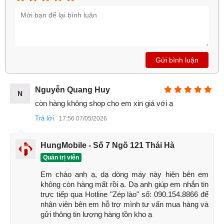
Review cấu hình Redmi 13 5G vừa ra mắt
Thân máy: 168,6x76,3x8,3mm, 205g; Mặt trước bằng
kính, khung nhựa, mặt sau bằng kính; Chuẩn
IP53
,
chống bụi và nước bắn vào.
Gửi bình luận
Màn hình:
IPS LCD
6,79",
90Hz
, 550
nits
(HBM),
độ
phân giải
1080x2460px, tỷ lệ khung hình 20,5: 9,
396ppi.
Nguyễn Quang Huy
N
Chipset:
Snapdragon 4 Gen 2
còn hàng không shop cho em xin giá với ạ
Bộ nhớ: RAM 128GB 6GB, RAM 128GB 8GB, RAM
Trả lời
17:56 07/05/2026
256GB 8GB; eMMC 5.1; microSDXC (sử dụng khe
cắm SIM chung).
HungMobile - Số 7 Ngõ 121 Thái Hà
Hệ điều hành/Phần mềm: Android 14, HyperOS.
Quản trị viên
Camera sau: Wide (chính) : 108 MP, f/1.8, 1/1.67",
Em chào anh ạ, dạ dòng máy này hiện bên em 
0,64µm,
PDAF
;
macro
: 2 MP, f/2.4.
không còn hàng mất rồi ạ. Dạ anh giúp em nhắn tin 
trực tiếp qua Hotline "Zép lào" số: 090.154.8866 để 
Camera trước: 13 MP, f/2.5, (rộng).
nhân viên bên em hỗ trợ mình tư vấn mua hàng và 
Quay video: Camera sau : 1080p@30fps; Camera
gửi thông tin lượng hàng tồn kho ạ
trước : 1080p@30fps.