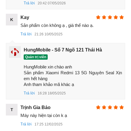
Trả lời
20:42 07/05/2026
Pin: 5030mAh; Có dây 33W.
Kết nối: LTE; Hai SIM lai; Wi-Fi 5; BT 5,4; NFC; Đài
Kay
K
FM; máy nổ hồng ngoại; Giắc cắm 3,5mm.
Sản phẩm còn không ạ , giá thế nào ạ.
Misc: Đầu đọc dấu vân tay (gắn bên cạnh); Cảm biến
Trả lời
21:26 10/05/2025
tiệm cận ảo
Đánh giá Redmi 13 5G
HungMobile - Số 7 Ngõ 121 Thái Hà
Redmi 13 5G chạy trên nền tảng HyperOS dựa trên Android
Quản trị viên
14 và đi kèm với RAM lên đến 8GB và dung lượng lưu trữ
HungMobile xin chào anh 

128GB, có thể mở rộng lên đến 1TB thông qua thẻ nhớ
Sản phẩm Xiaomi Redmi 13 5G Nguyên Seal Xịn 
microSD. Điện thoại thông minh này được xây dựng xung
em hết hàng 

quanh màn hình LCD FullHD+
120Hz
6,79" với độ sáng tối
Anh tham khảo mã khác ạ
đa 550 nits, lớp bảo vệ Gorilla Glass 3 và hỗ trợ cảm ứng
Trả lời
16:28 18/05/2025
ướt. Ngoài ra, màn hình có lỗ khoét cho camera selfie 13MP.
Trịnh Gia Bảo
T
Máy này hiện tại còn k ạ
Trả lời
17:25 12/02/2025