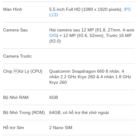
Màn Hình
5,5 inch Full HD (1080 x 1920 pixels),
IPS
LCD
Camera Sau
Hai camera sau 12 MP (f/1.8, 27mm, 4-axis
OIS
) + 12 MP (f/2.6, 52mm), Trước 16.MP
(f/2.0)
Camera Trước
Chíp Xử Lý (CPU)
Qualcomm Snapdragon 660 8 nhân, 4
nhân 2.2 GHz Kryo 260 & 4 nhân 1.8 GHz
Kryo 260
Bộ Nhớ RAM
6GB
Bộ Nhớ Trong (ROM)
64GB, có hỗ trợ thẻ nhớ ngoài
Hỗ trợ Sim
2 Nano SIM