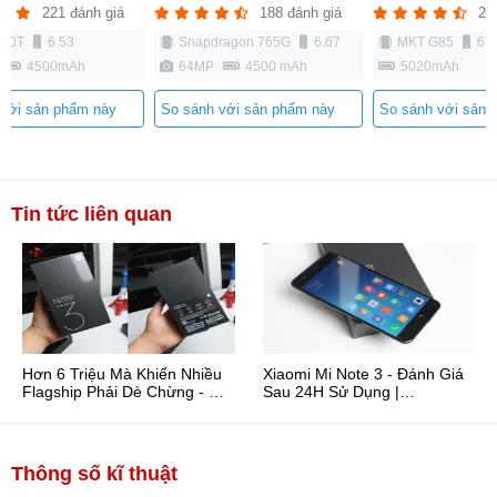
221 đánh giá
188 đánh giá
21
G90T
6.53
Snapdragon 765G
6.67
MKT G85
6.5
4500mAh
64MP
4500 mAh
5020mAh
 với sản phẩm này
So sánh với sản phẩm này
So sánh với sản 
Tin tức liên quan
Hơn 6 Triệu Mà Khiến Nhiều
Xiaomi Mi Note 3 - Đánh Giá
Flagship Phải Dè Chừng - Mi
Sau 24H Sử Dụng |
Note 3 | ...
HungMobile
Thông số kĩ thuật