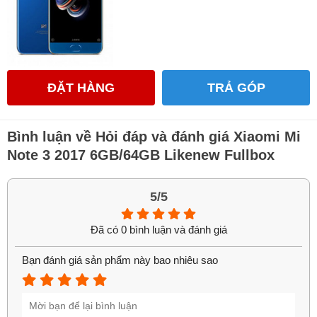
Trang bị con chip mạnh nhất trong phân khúc tầm trung
Mi Note 3 64GB được trang bị con chip SnapDragon 660 8
nhân, 4GB Ram mạnh mẽ. Với việc sử dụng con chip này
ĐẶT HÀNG
TRẢ GÓP
thì Mi Note 3 đem lại hiệu năng mạnh mẽ, thỏa mãn hầu hết
nhu cầu của người dùng. Các ứng dụng, tác vụ đều được
xử lý mượt mà không có hiện tượng giật lag. Máy chạy sẵn
Bình luận về Hỏi đáp và đánh giá Xiaomi Mi
hệ điều hành Android 7.1.
Note 3 2017 6GB/64GB Likenew Fullbox
5/5
Đã có 0 bình luận và đánh giá
Bạn đánh giá sản phẩm này bao nhiêu sao