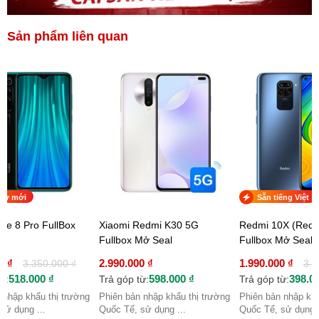
Sản phẩm liên quan
hư mới
Sẵn tiếng Việt
te 8 Pro FullBox
Xiaomi Redmi K30 5G
Redmi 10X (Redm
Fullbox Mở Seal
Fullbox Mở Seal
0 ₫
2.990.000 ₫
1.990.000 ₫
3.350.000 ₫
3.1
518.000 ₫
598.000 ₫
398.0
ừ:
Trả góp từ:
Trả góp từ:
 nhập khẩu thị trường
Phiên bản nhập khẩu thị trường
Phiên bản nhập khẩ
sử dụng ...
Quốc Tế, sử dụng ...
Quốc Tế, sử dụng .