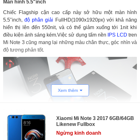
Màn hình 5.5"inch
Chiếc Flagship cận cao cấp này sở hữu một màn hình
5.5"inch,
độ phân giải
FullHD(1090x1920px) với khả năng
hiển thị lên đến 550nit, và có thể giảm xuống tới 1nit khi
điều kiện ánh sáng kém.Việc sử dụng tấm nền
IPS LCD
tren
Mi Note 3 cũng mang lại những màu chân thực, góc nhìn và
độ tương phản tốt.
Xem thêm
Xiaomi Mi Note 3 2017 6GB/64GB
Likenew Fullbox
Ngừng kinh doanh