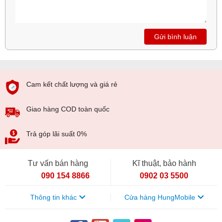
Gửi bình luận
Camera kép ấn tượng
Cụm camera kép trên Mi Note 3 thực sự ấn tượng bởi nó
khá giống với cụm camera trên Mi 6, với độ phân giải ở 2
camera lên đến 12.MP (f/1.8 & f/2.0,
OIS
4 trục). Chất lượng
Cam kết chất lượng và giá rẻ
hình ảnh trên máy được đánh giá khá tốt với gam màu ấn
tượng. Camera Sefile có độ phân giải 16.MP với nhiều chế
Giao hàng COD toàn quốc
độ như làm mịn, góc rộng,.... có chất lượng cũng được đánh
giá cao.
Trả góp lãi suất 0%
Tư vấn bán hàng
Kĩ thuật, bảo hành
090 154 8866
0902 03 5500
Thông tin khác
Cửa hàng HungMobile