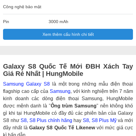
Công nghệ bảo mật
Pin
3000 mAh
Xem thêm cấu hình chi tiết
Galaxy S8 Quốc Tế Mới ĐBH Xách Tay
Giá Rẻ Nhất | HungMobile
Samsung Galaxy S8
là một trong những mẫu điện thoại
flagship cao cấp của
Samsung
, với kinh nghiệm trên 7 năm
kinh doanh các dòng điện thoại Samsung, HungMobile
được mệnh danh là "
Ông trùm Samsung
" nên không khó
gì khi tại HungMobile có đầy đủ các phiên bản của Galaxy
S8 như
S8, S8 Plus chính hãng
hay
S8, S8 Plus Mỹ
và mới
đây nhất là
Galaxy S8 Quốc Tế Likenew
với mức giá cực
kì hấp dẫn.