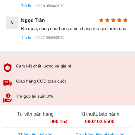
Trả lời
02:18 05/04/2019
Ngọc Trần
N
Đã mua, dùng như hàng chính hãng mà giá thơm quá 
Trả lời
02:17 05/04/2019
Có nên mua Samsung Galaxy S8 Quốc
Tế xách tay hay không ?
Cam kết chất lượng và giá rẻ
Đây là phiên bản Quốc Tế được phân phối tại thị trường
Quốc Tế cũng như nhiều thị trường khác, vì vậy máy có thể
Giao hàng COD toàn quốc
sử dụng hoàn toàn bình thường tại thị trường Việt Nam mà
không gặp trở ngại nào. Hơn nữa mức giá của chúng còn rẻ
Trả góp lãi suất 0%
hơn hàng chính hãng nhiều lần và chênh lệch không đáng
kể so với bản Mỹ mà chất lượng tốt hơn nhiều.
Tư vấn bán hàng
Kĩ thuật, bảo hành
090 154 8866
0902 03 5500
Thông tin khác
Cửa hàng HungMobile