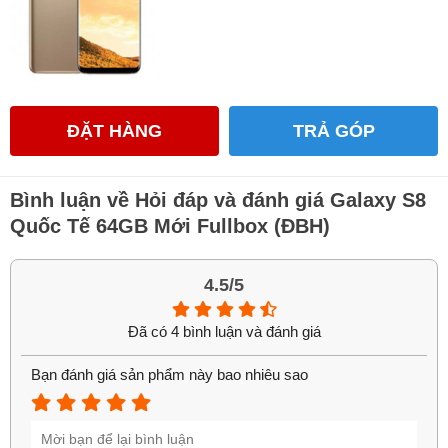
ĐẶT HÀNG
TRẢ GÓP
Bình luận về Hỏi đáp và đánh giá Galaxy S8
Quốc Tế 64GB Mới Fullbox (ĐBH)
Những lợi ích khi mua Galaxy S8 Quốc
Tế tại HungMobile
4.5/5
1. Chất lượng kiểm định:
Tất cả sản phẩm sau khi được
Đã có 4 bình luận và đánh giá
nhập về đểu phải trải qua khâu kiểm định kĩ càng bởi đội
ngũ tester chuyên nghiệp dày dặn kinh nghiệm. Mọi tính
Bạn đánh giá sản phẩm này bao nhiêu sao
năng - chức năng của máy đều được kiểm định nghiêm
ngặt, đảm bảo chúng hoạt động ổn định.
2. Giá tốt và nhiều ưu đãi đi kèm:
Không như nhiều đơn vị