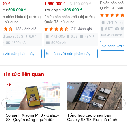
Phiên bản nhập 
.000 ₫
1.990.000 ₫
3.190.000 ₫
Quốc Tế. Sản ph
598.000 ₫
398.000 ₫
p từ:
Trả góp từ:
bản nhập khẩu thị trường
Phiên bản nhập khẩu thị trường
ế, sử dụng ...
Quốc Tế, sử dụng ...
MKT Dimensi
6.57"
48M
188 đánh giá
211 đánh giá
4520mAh
apdragon 765G
6.67
MKT G85
6.53
48MP
MP
4500 mAh
5020mAh
So sánh với s
nh với sản phẩm này
So sánh với sản phẩm này
Tin tức liên quan
So sánh Xiaomi Mi 8 - Galaxy
Tổng hợp các phiên bản
S8: Quyền năng người dẫn
Galaxy S8/S8 Plus giá rẻ chỉ 6
đầu có bị hoán ...
triệu, nhất định ...