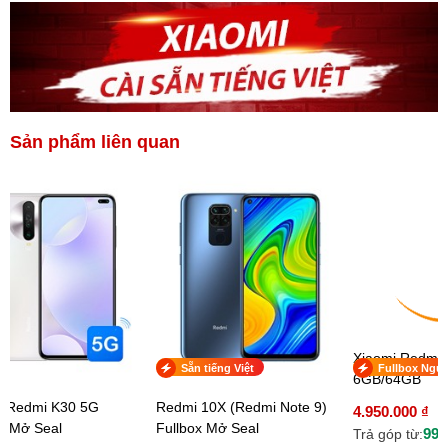
Sản phẩm liên quan
Xiaomi Redmi
Sẵn tiếng Việt
Fullbox Nguy
6GB/64GB
i Redmi K30 5G
Redmi 10X (Redmi Note 9)
4.950.000 ₫
ox Mở Seal
Fullbox Mở Seal
990
Trả góp từ: