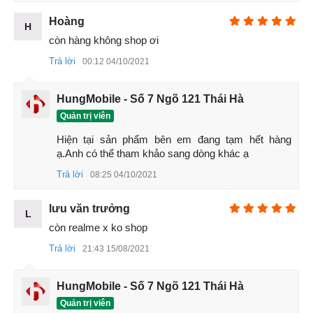
Hoàng
Bộ camera này có một tính năng thông minh đó là sẽ tự rút
H
vào bên trong máy nếu người dùng đánh rơi thiết bị khi
còn hàng không shop ơi
đang sử dụng.
Trả lời
00:12 04/10/2021
Bạn cũng hoàn toàn có thể yên tâm về việc có thể bị trầy
xước camera khi thò thụ như vậy thì hãng đã trang bị tấm
HungMobile - Số 7 Ngõ 121 Thái Hà
kính sapphire cao cấp để bảo vệ camera trước của máy.
Quản trị viên
Chất lượng cho ra từ camera này của máy cũng rất ấn
Hiện tại sản phẩm bên em đang tạm hết hàng 
ạ.Anh có thể tham khảo sang dòng khác ạ
tượng với
độ phân giải
16 MP và hứa hẹn sẽ làm hài lòng
cả những người dùng khó tính nhất.
Trả lời
08:25 04/10/2021
lưu văn trưởng
L
còn realme x ko shop
Trả lời
21:43 15/08/2021
HungMobile - Số 7 Ngõ 121 Thái Hà
Quản trị viên