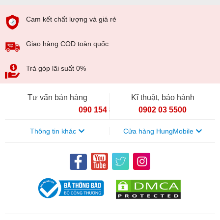
Cam kết chất lượng và giá rẻ
Giao hàng COD toàn quốc
Với bộ sạc nhanh VOOC 3.0 20W, người dùng có thể sạc
Trả góp lãi suất 0%
đầy pin của Realme X trong khoảng 1 tiếng rưỡi. Với 30
phút sạc, chiếc điện thoại sẽ đạt được 50% pin.
Tư vấn bán hàng
Kĩ thuật, bảo hành
090 154 8866
0902 03 5500
Thông tin khác
Cửa hàng HungMobile