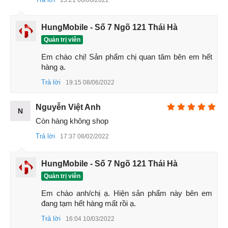
Camera thò thụt: hiện đại, trẻ trung
Để có được một mặt trước dành trọn vẹn cho phần hiển thị
HungMobile - Số 7 Ngõ 121 Thái Hà
thì Realme đã tích hợp cho Realme X camera thò thụt được
Quản trị viên
nâng hạ nhờ vào động cơ.
Em chào chị! Sản phẩm chị quan tâm bên em hết 
Realme hứa hẹn cơ chế này có tuổi thọ hoạt động ít nhất là
hàng ạ.
200.000 lần được tính toán tương ứng với 2 năm sử dụng.
Trả lời
19:15 08/06/2022
Nguyễn Việt Anh
N
Còn hàng không shop
Trả lời
17:37 08/02/2022
HungMobile - Số 7 Ngõ 121 Thái Hà
Quản trị viên
Em chào anh/chị ạ. Hiện sản phẩm này bên em 
đang tạm hết hàng mất rồi ạ.
Trả lời
16:04 10/03/2022