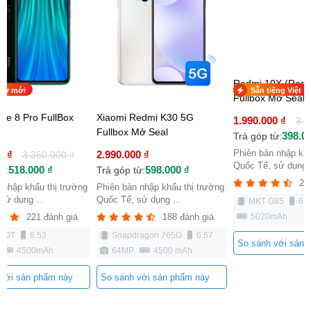
hư mới
Sẵn tiếng Việt
te 8 Pro FullBox
Xiaomi Redmi K30 5G
Redmi 10X (Redm
Fullbox Mở Seal
Fullbox Mở Seal
0 ₫
2.990.000 ₫
1.990.000 ₫
3.350.000 ₫
3.1
518.000 ₫
598.000 ₫
398.0
ừ:
Trả góp từ:
Trả góp từ:
 nhập khẩu thị trường
Phiên bản nhập khẩu thị trường
Phiên bản nhập khẩ
sử dụng ...
Quốc Tế, sử dụng ...
Quốc Tế, sử dụng .
221 đánh giá
188 đánh giá
21
G90T
6.53
Snapdragon 765G
6.67
MKT G85
6.5
4500mAh
64MP
4500 mAh
5020mAh
 với sản phẩm này
So sánh với sản phẩm này
So sánh với sản 