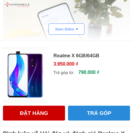
Xem thêm
Realme X 6GB/64GB
3.950.000 ₫
790.000 ₫
Trả góp từ:
Realme X: Smartphone rẻ nhất có thiết
kế tràn viền
Màn hình tràn viền thực sự chính là sức hút mạnh mẽ nhẩt
ĐẶT HÀNG
TRẢ GÓP
đối với chiếc
điện thoại Realme giá rẻ
này. Realme X có
thiết kế full màn, camera trước của máy ở dạng popup giống
như phiên bản Redmi K20/K20 Pro của Xiaomi.