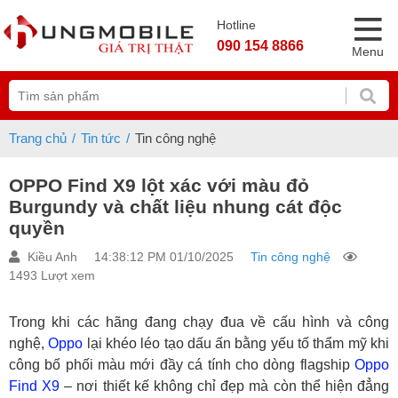
Hotline
090 154 8866
Menu
Trang chủ
Tin tức
Tin công nghệ
OPPO Find X9 lột xác với màu đỏ
Burgundy và chất liệu nhung cát độc
quyền
Kiều Anh
14:38:12 PM 01/10/2025
Tin công nghệ
1493 Lượt xem
Trong khi các hãng đang chạy đua về cấu hình và công
nghệ,
Oppo
lại khéo léo tạo dấu ấn bằng yếu tố thẩm mỹ khi
công bố phối màu mới đầy cá tính cho dòng flagship
Oppo
Find X9
– nơi thiết kế không chỉ đẹp mà còn thể hiện đẳng