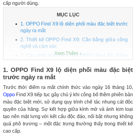
cấp người dùng.
MỤC LỤC
1. OPPO Find X9 lộ diện phối màu đặc biệt trước
ngày ra mắt
2. Thiết kế OPPO Find X9: Cân bằng giữa công
nghệ và cảm xúc
3. Các phối màu mới của OPPO Find X9: Nâng
tầm phong cách cá nhân
1. OPPO Find X9 lộ diện phối màu đặc biệt
4. Cấu hình OPPO Find X9: Trang bị chip
trước ngày ra mắt
Dimensity 9500 hàng đầu
Tổng kết: OPPO Find X9 – Định hình lại xu
Trước thời điểm ra mắt chính thức vào ngày 16 tháng 10,
hướng màu sắc điện thoại cao cấp
Oppo
Find X9 tiếp tục gây chú ý khi công bố thêm phiên bản
màu đặc biệt mới, sử dụng quy trình chế tác nhung cát độc
Lợi ích khi mua hàng tại HungMobile
quyền của hãng. Sự kết hợp giữa kính mờ và ánh kim loại
tạo nên mặt lưng với kết cấu độc đáo, nổi bật nhưng không
quá phô trương – một đặc trưng thường thấy trong thiết kế
cao cấp.