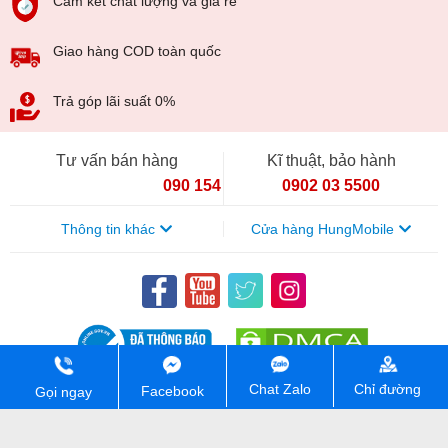
Cam kết chất lượng và giá rẻ
Giao hàng COD toàn quốc
Trả góp lãi suất 0%
Tư vấn bán hàng
Kĩ thuật, bảo hành
090 154 8866
0902 03 5500
Thông tin khác
Cửa hàng HungMobile
Chỉ đường
Chat Zalo
Facebook
Gọi ngay
CÔNG TY TNHH HUNGMOBILE. Mã số thuế: 0111448213. Số