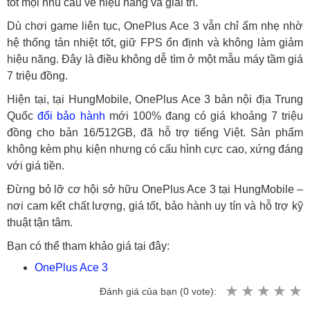
tốt mọi nhu cầu về hiệu năng và giải trí.
Dù chơi game liên tục, OnePlus Ace 3 vẫn chỉ ấm nhẹ nhờ
hệ thống tản nhiệt tốt, giữ FPS ổn định và không làm giảm
hiệu năng. Đây là điều không dễ tìm ở một mẫu máy tầm giá
7 triệu đồng.
Hiện tại, tại HungMobile, OnePlus Ace 3 bản nội địa Trung
Quốc
đổi bảo hành
mới 100% đang có giá khoảng 7 triệu
đồng cho bản 16/512GB, đã hỗ trợ tiếng Việt. Sản phẩm
không kèm phụ kiện nhưng có cấu hình cực cao, xứng đáng
với giá tiền.
Đừng bỏ lỡ cơ hội sở hữu OnePlus Ace 3 tại HungMobile –
nơi cam kết chất lượng, giá tốt, bảo hành uy tín và hỗ trợ kỹ
thuật tận tâm.
Bạn có thể tham khảo giá tại đây:
OnePlus Ace 3
Đánh giá của bạn (
0
vote):