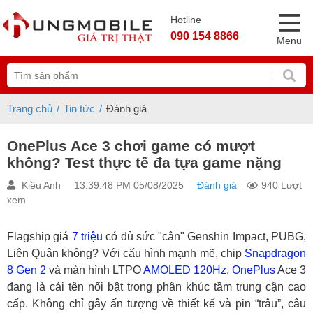
Hotline
090 154 8866
Menu
Trang chủ
Tin tức
Đánh giá
OnePlus Ace 3 chơi game có mượt
không? Test thực tế đa tựa game nặng
Kiều Anh
13:39:48 PM 05/08/2025
Đánh giá
940 Lượt
xem
Flagship giá
7 triệu
có đủ sức "cân" Genshin Impact, PUBG,
Liên Quân không? Với cấu hình mạnh mẽ, chip
Snapdragon
8 Gen 2
và màn hình LTPO
AMOLED
120Hz
,
OnePlus
Ace 3
đang là cái tên nổi bật trong phân khúc tầm trung cận cao
cấp. Không chỉ gây ấn tượng về thiết kế và pin “trâu”, câu