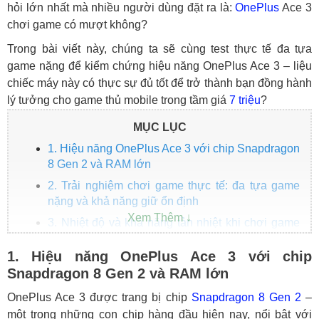
hỏi lớn nhất mà nhiều người dùng đặt ra là:
OnePlus
Ace 3
chơi game có mượt không?
Trong bài viết này, chúng ta sẽ cùng test thực tế đa tựa
game nặng để kiểm chứng hiệu năng OnePlus Ace 3 – liệu
chiếc máy này có thực sự đủ tốt để trở thành bạn đồng hành
lý tưởng cho game thủ mobile trong tầm giá
7 triệu
?
MỤC LỤC
1. Hiệu năng OnePlus Ace 3 với chip Snapdragon
8 Gen 2 và RAM lớn
2. Trải nghiệm chơi game thực tế: đa tựa game
nặng và khả năng giữ ổn định
3. Nhiệt độ và khả năng tản nhiệt khi chơi game
liên tục
1. Hiệu năng OnePlus Ace 3 với chip
4. Thời lượng pin và sạc nhanh khi chơi game
Snapdragon 8 Gen 2 và RAM lớn
5. Kết luận: OnePlus Ace 3 tại HungMobile –
Flagship chơi game mượt, giá cực hấp dẫn
OnePlus Ace 3 được trang bị chip
Snapdragon 8 Gen 2
–
một trong những con chip hàng đầu hiện nay, nổi bật với