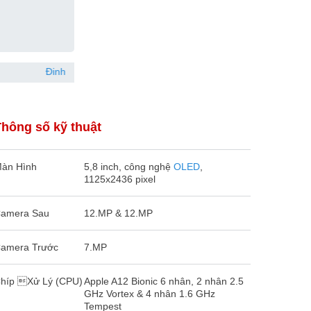
Đinh Trung Hiếu
097863xxxx
Đã đặt hàng 3 giờ trước
Thông số kỹ thuật
àn Hình
5,8 inch, công nghệ
OLED
,
1125x2436 pixel
amera Sau
12.MP & 12.MP
amera Trước
7.MP
híp Xử Lý (CPU)
Apple A12 Bionic 6 nhân, 2 nhân 2.5
GHz Vortex & 4 nhân 1.6 GHz
Tempest