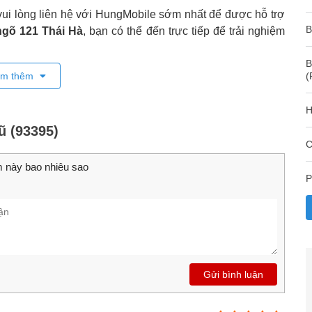
vui lòng liên hệ với HungMobile sớm nhất để được hỗ trợ
B
ngõ 121 Thái Hà
, bạn có thể đến trực tiếp để trải nghiệm
B
m thêm
(
H
ũ (93395)
C
 này bao nhiêu sao
P
Gửi bình luận