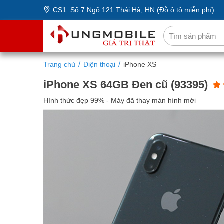
CS1: Số 7 Ngõ 121 Thái Hà, HN (Đỗ ô tô miễn phí)
Trang chủ
Điện thoại
iPhone XS
iPhone XS 64GB Đen cũ (93395)
Hình thức đẹp 99% - Máy đã thay màn hình mới