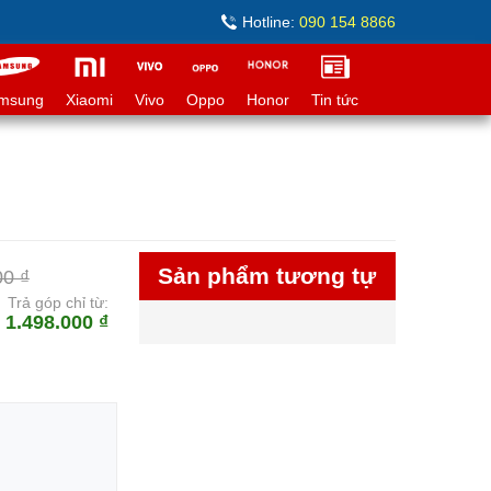
Hotline:
090 154 8866
msung
Xiaomi
Vivo
Oppo
Honor
Tin tức
Sản phẩm tương tự
00 ₫
Trả góp chỉ từ:
1.498.000 ₫