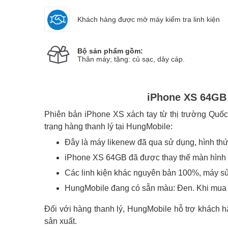
Khách hàng được mở máy kiểm tra linh kiện
Bộ sản phẩm gồm:
Phạm Thị Thuỷ Tiên
077574xxxx
Đã đặt hàng 1 giờ trước
Thân máy; tặng: củ sạc, dây cáp.
iPhone XS 64GB -
Phiên bản iPhone XS xách tay từ thị trường Quốc
trạng hàng thanh lý tại HungMobile:
Đây là máy likenew đã qua sử dụng, hình t
iPhone XS 64GB đã được thay thế màn hình 
Các linh kiện khác nguyên bản 100%, máy s
HungMobile đang có sẵn màu: Đen. Khi mua k
Đối với hàng thanh lý, HungMobile hỗ trợ khách h
sản xuất.