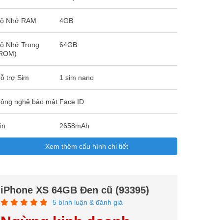
ộ Nhớ RAM
4GB
ộ Nhớ Trong
64GB
ROM)
ỗ trợ Sim
1 sim nano
ông nghệ bảo mật
Face ID
in
2658mAh
Xem thêm cấu hình chi tiết
iPhone XS 64GB Đen cũ (93395)
5 bình luận & đánh giá