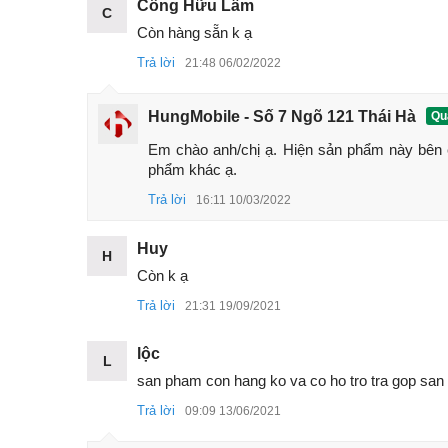
Công Hữu Lâm
C
Còn hàng sẵn k ạ
Trả lời
21:48 06/02/2022
HungMobile - Số 7 Ngõ 121 Thái Hà
Quả
Em chào anh/chị ạ. Hiện sản phẩm này bên 
phẩm khác ạ.
Trả lời
16:11 10/03/2022
Huy
H
Còn k ạ
Trả lời
21:31 19/09/2021
lộc
L
san pham con hang ko va co ho tro tra gop san
Trả lời
09:09 13/06/2021