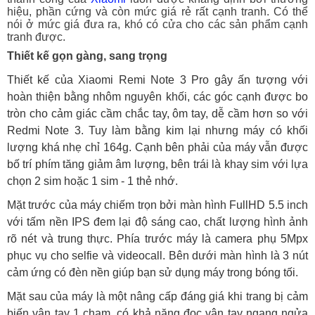
hiệu, phần cứng và còn mức giá rẻ rất cạnh tranh. Có thể
nói ở mức giá đưa ra, khó có cửa cho các sản phẩm cạnh
tranh được.
Thiết kế gọn gàng, sang trọng
Thiết kế của Xiaomi Remi Note 3 Pro gây ấn tượng với
hoàn thiện bằng nhôm nguyên khối, các góc cạnh được bo
tròn cho cảm giác cầm chắc tay, ôm tay, dễ cầm hơn so với
Redmi Note 3. Tuy làm bằng kim lại nhưng máy có khối
lượng khá nhẹ chỉ 164g. Cạnh bên phải của máy vẫn được
bố trí phím tăng giảm âm lượng, bên trái là khay sim với lựa
chọn 2 sim hoặc 1 sim - 1 thẻ nhớ.
Mặt trước của máy chiếm trọn bởi màn hình FullHD 5.5 inch
với tấm nền IPS đem lại độ sáng cao, chất lượng hình ảnh
rõ nét và trung thực. Phía trước máy là camera phụ 5Mpx
phục vụ cho selfie và videocall. Bên dưới màn hình là 3 nút
cảm ứng có đèn nền giúp bạn sử dụng máy trong bóng tối.
Mặt sau của máy là một nâng cấp đáng giá khi trang bị cảm
biến vân tay 1 chạm, có khả năng đọc vân tay ngang ngửa