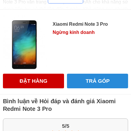
Note 3 Pro vẫn trang bị viên pin 4000mAh cho khả năng sử
dụng liên tục có thể lên đến 2 ngày. Khả năng sạc nhanh
của củ sạc 5V/2A đi kèm máy khá ấn tượng khi từ 15% lên
100% chỉ mất hơn 2 tiếng đồng hồ.
Xiaomi Redmi Note 3 Pro
Ngừng kinh doanh
ĐẶT HÀNG
TRẢ GÓP
Bình luận về Hỏi đáp và đánh giá Xiaomi
Redmi Note 3 Pro
5/5