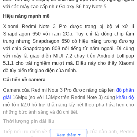
với các máy cao cấp như Galaxy S6 hay Note 5.
Hiệu năng mạnh mẽ
Xiaomi Redmi Note 3 Pro được trang bị bộ vi xử lí
Snapdragon 650 với ram 2Gb. Tuy chỉ là dòng chip tầm
trung nhưng Snapdragon 650 có hiệu năng tương đương
với chip Snapdragon 808 nổi tiếng từ năm ngoái. Đi cùng
với máy là giao diện MIUI 7.2 chạy trên Android Lollipop
5.1.1 cho trải nghiệm mượt mà. Điều này cho thấy Xiaomi
đã tùy biến tốt giao diện của mình.
Cải tiến về camera
Camera của Redimi Note 3 Pro được nâng cấp lên
độ phân
giải
16Mpx (so với 13Mpx trên Redmi Note 3) cùng
khẩu độ
mở lớn f/2.0 hỗ trợ khả năng lấy nét theo pha hứa hẹn cho
những bức ảnh sáng và đủ chi tiết.
Thời lượng pin dài lâu
Tiếp nối ưu điểm về thời gian sử dụng của đàn anh, Redmi
Xem thêm