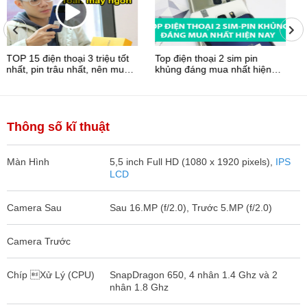
Top điện thoại 2 sim pin
HungMobile triển khai bán
khủng đáng mua nhất hiện
điện thoại Xiaomi với giá cực
nay
tốt
Thông số kĩ thuật
Màn Hình
5,5 inch Full HD (1080 x 1920 pixels),
IPS
LCD
Camera Sau
Sau 16.MP (f/2.0), Trước 5.MP (f/2.0)
Camera Trước
Chíp Xử Lý (CPU)
SnapDragon 650, 4 nhân 1.4 Ghz và 2
nhân 1.8 Ghz