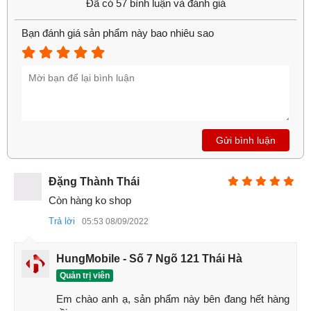
Đã có 57 bình luận và đánh giá
Camera "thò thụt" lạ mắt, chất lượng hàng đầu
Bạn đánh giá sản phẩm này bao nhiêu sao
hiện nay
Song song với cấu hình mạnh, Redmi K20 tiếp tục chinh
phục người dung với thiết kế camera lạ mắt và chất lượng
ảnh chụp tốt nhất hiện nay. Bộ ba camera sau được thiết kế
theo hàng dọc đặt vị trí chính giữa tại nửa trên mặt lưng,
độ
phân giải
cao: 48 MP, f/1.8; 8 MP, f/2.4; 13 MP, f/2.4. Camera
Gửi bình luận
trước motorized pop-up 20 MP, f/2.2.
Đặng Thành Thái
Còn hàng ko shop
Trả lời
05:53 08/09/2022
HungMobile - Số 7 Ngõ 121 Thái Hà
Quản trị viên
Em chào anh ạ, sản phẩm này bên đang hết hàng 