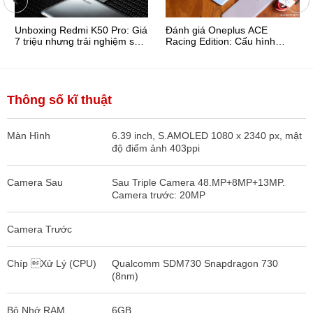
Đánh giá Oneplus ACE
Unboxing Redmi K50
Racing Edition: Cấu hình
Gaming: Giải pháp cho game
ngang ngửa K50 nhưng giá ...
thủ lương 5tr nhưng vẫn ...
Thông số kĩ thuật
Màn Hình
6.39 inch, S.AMOLED 1080 x 2340 px, mật
độ điểm ảnh 403ppi
Camera Sau
Sau Triple Camera 48.MP+8MP+13MP.
Camera trước: 20MP
Camera Trước
Chíp Xử Lý (CPU)
Qualcomm SDM730 Snapdragon 730
(8nm)
Bộ Nhớ RAM
6GB