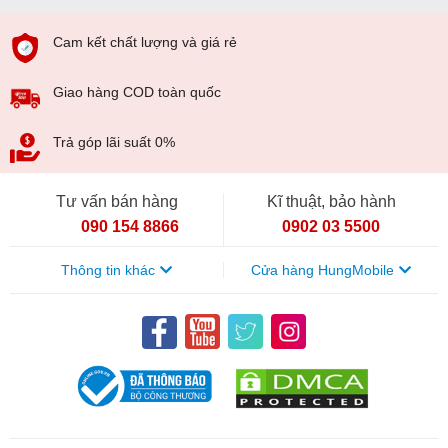
Cam kết chất lượng và giá rẻ
Giao hàng COD toàn quốc
Trả góp lãi suất 0%
Redmi K20 hỗ trợ ba phiên bản bộ nhớ với các mức dung
Tư vấn bán hàng
Kĩ thuật, bảo hành
lượng lần lượt là: 64GB + 6GB RAM, 128GB + 6GB RAM,
090 154 8866
0902 03 5500
256GB + 8GB RAM. Đây đều là các mức dung lượng lớn,
thoải mái để người dùng đọc, ghi và lưu trữ dữ liệu cần
Thông tin khác
Cửa hàng HungMobile
thiết. Bất kỳ phiên bản nào cũng vậy, sản phẩm đều hỗ trợ
hai sim, một khe sim nano và một khe dự phòng kép.