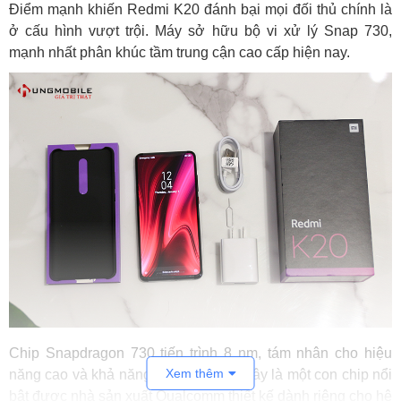
Điểm mạnh khiến Redmi K20 đánh bại mọi đối thủ chính là
ở cấu hình vượt trội. Máy sở hữu bộ vi xử lý Snap 730,
mạnh nhất phân khúc tầm trung cận cao cấp hiện nay.
Chip Snapdragon 730 tiến trình 8 nm, tám nhân cho hiệu
Xem thêm
năng cao và khả năng đa nhiệm tốt. Đây là một con chip nổi
bật được nhà sản xuất Qualcomm thiết kế dành riêng cho hệ