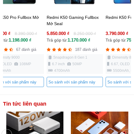
Redmi K50 Pro F
Seal
0 Gaming Fullbox
Redmi K50 Fullbox Mở Seal
5.990.000 ₫
8.3
1.198.
Trả góp từ:
0 ₫
3.790.000 ₫
8.250.000 ₫
7.290.000 ₫
67
1.170.000 ₫
758.000 ₫
ừ:
Trả góp từ:
Dimensity 9000
6.67, OLED
187 đánh giá
190 đánh giá
4500mAh
ragon 8 Gen 1
Dimensity 8100
h
50MP
6.67, OLED
48MP
So sánh với sản 
mAh
5500mAh, sạc 67W
 với sản phẩm này
So sánh với sản phẩm này
Tin tức liên quan