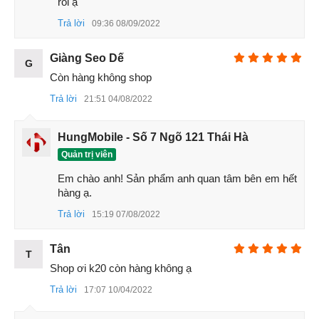
rồi ạ
Trả lời
09:36 08/09/2022
Giàng Seo Dế
G
Còn hàng không shop
Xiaomi Redmi K20 mang đến những hình ảnh sắc nét, màu
sắc chân thực, khả năng điều chỉnh nguồn sáng thu vào tốt
Trả lời
21:51 04/08/2022
để bạn chụp được bức ảnh chất lượng cao ngay cả trong
điều kiện thiếu sáng. Redmi K20 hỗ trợ quay video chậm và
HungMobile - Số 7 Ngõ 121 Thái Hà
siêu chậm với tốc độ khung hình đạt mức tối đa 960 fps. Đây
Quản trị viên
chính là tốc độ khung hình cao nhất trong giới hạn fps được
Em chào anh! Sản phẩm anh quan tâm bên em hết 
nghiên cứu hiện tại dành cho smartphone.
hàng ạ.
Trả lời
15:19 07/08/2022
Tân
T
Shop ơi k20 còn hàng không ạ
Trả lời
17:07 10/04/2022