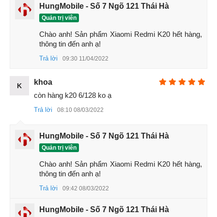
HungMobile - Số 7 Ngõ 121 Thái Hà
Quản trị viên
Chào anh! Sản phẩm Xiaomi Redmi K20 hết hàng, 
thông tin đến anh ạ!
Trả lời
09:30 11/04/2022
Thiết kế hiện đại, trẻ trung, bắt mắt từ cái nhìn
đầu tiên
khoa
K
còn hàng k20 6/128 ko ạ
Với khoảng
5 triệu
đồng bạn đã có thể sở hữu smartphone
full màn không hề kém cạnh những mẫu smartphone cao
Trả lời
08:10 08/03/2022
cấp. Camera trước được thiết kế dạng pop-up, các cạnh
viền được làm mỏng để màn hình được hiển thị nhiều nhất.
HungMobile - Số 7 Ngõ 121 Thái Hà
Công nghệ cảm ửng điện dung S.AMOLED 16 triệu điểm
Quản trị viên
màu, kích thước 6.39inch, độ phân giải 1080 x 2340 pixel.
Chào anh! Sản phẩm Xiaomi Redmi K20 hết hàng, 
Redmi K20 khả năng hiển thị hình ảnh sắc nét, màu sắc rực
thông tin đến anh ạ!
rỡ, sống động cùng vị trí góc nhìn đa chiều.
Trả lời
09:42 08/03/2022
HungMobile - Số 7 Ngõ 121 Thái Hà