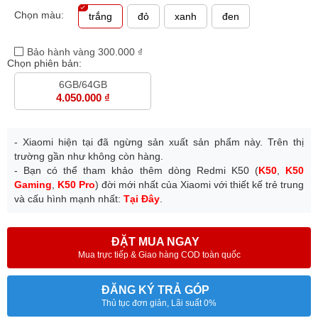
Chọn màu:
trắng
đỏ
xanh
đen
Bảo hành vàng 300.000 ₫
Chọn phiên bản:
6GB/64GB
4.050.000 ₫
- Xiaomi hiện tại đã ngừng sản xuất sản phẩm này. Trên thị
trường gần như không còn hàng.
- Bạn có thể tham khảo thêm dòng Redmi K50 (
K50
,
K50
Gaming
,
K50 Pro
) đời mới nhất của Xiaomi với thiết kế trẻ trung
và cấu hình mạnh nhất:
Tại Đây
.
ĐẶT MUA NGAY
Mua trực tiếp & Giao hàng COD toàn quốc
ĐĂNG KÝ TRẢ GÓP
Thủ tục đơn giản, Lãi suất 0%