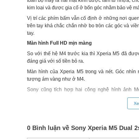
toàn bộ máy là hai mặt kính được làm từ nhựa, c
kim loại và được gia cố ở bốn góc nhằm bảo vệ máy
Vị trí các phím bấm vẫn cố định ở những nơi que
trên tay khá chắc chắn nhờ bo tròn các góc và vi
tay.
Màn hình Full HD mịn màng
So với thế hệ M4 trước kia thì Xperia M5 đã đư
đáng giá với số tiền bỏ ra.
Màn hình của Xperia M5 trong và nét. Góc nhìn
tượng ám vàng như ở M4.
Sony cũng tích hợp hai công nghệ hình ảnh Mo
dòngXperia Z giúp trải nghiệm hình ảnh trong các 
Xe
Cặp đôi camera “khủng”
Đầu tiên “khủng” về thông số camera với camera c
0 Bình luận về Sony Xperia M5 Dual 
Trong điều kiện ánh sáng tốt, khả năng lấy nét của
tác chạm vào điểm lấy nét trên màn hình. Màu s