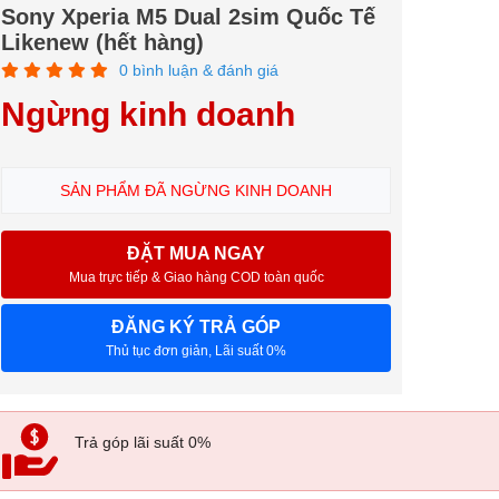
Sony Xperia M5 Dual 2sim Quốc Tế
Likenew (hết hàng)
0 bình luận & đánh giá
Ngừng kinh doanh
SẢN PHẨM ĐÃ NGỪNG KINH DOANH
ĐẶT MUA NGAY
Mua trực tiếp & Giao hàng COD toàn quốc
ĐĂNG KÝ TRẢ GÓP
Thủ tục đơn giản, Lãi suất 0%
Trả góp lãi suất 0%