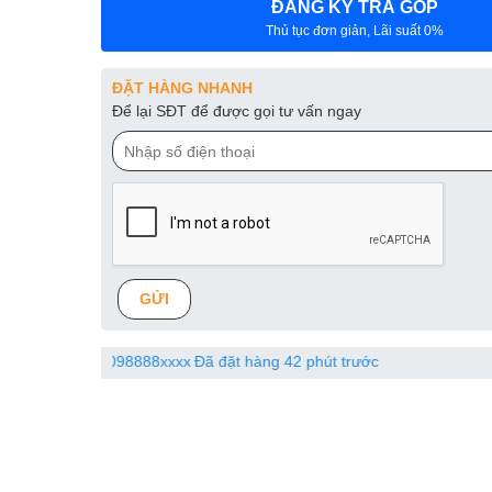
ĐĂNG KÝ TRẢ GÓP
Thủ tục đơn giản, Lãi suất 0%
ĐẶT HÀNG NHANH
Để lại SĐT để được gọi tư vấn ngay
GỬI
xx
Đã đặt hàng 42 phút trước
Nguyễn trọng p