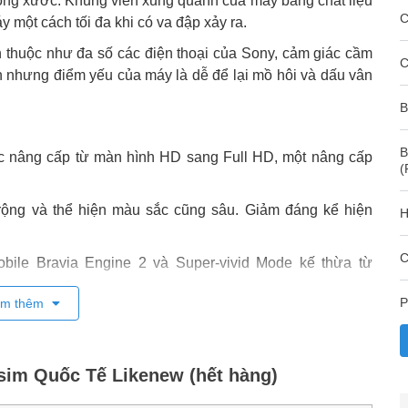
hống xước. Khung viền xung quanh của máy bằng chất liệu
C
 một cách tối đa khi có va đập xảy ra.
n thuộc như đa số các điện thoại của Sony, cảm giác cầm
C
ền nhưng điểm yếu của máy là dễ để lại mồ hôi và dấu vân
B
B
ợc nâng cấp từ màn hình HD sang Full HD, một nâng cấp
(
 rộng và thể hiện màu sắc cũng sâu. Giảm đáng kể hiện
H
C
bile Bravia Engine 2 và Super-vivid Mode kế thừa từ
trường hợp khác nhau tốt hơn.
P
m thêm
hính với
độ phân giải
21.5 MP, camera trước là 13 MP.
2sim Quốc Tế Likenew (hết hàng)
 điện thoại rất nhanh và nhạy, đạt hiệu quả ngay sau thao
ắc, độ tương phản và dải tương phản động thể hiện ổn,