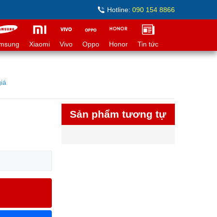
Hotline:
090 154 8866
msung
Xiaomi
Vivo
Oppo
Honor
Tin tức
iá
Sản phẩm tương tự