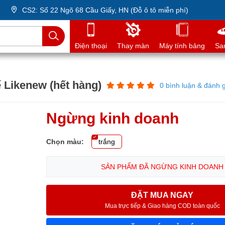
CS2: Số 22 Ngõ 68 Cầu Giấy, HN (Đỗ ô tô miễn phí)
Điện thoại
Thay màn
Máy tính bảng
Sa
 Likenew (hết hàng)
0 bình luận & đánh g
Ngừng kinh doanh
Chọn màu:
trắng
SẢN PHẨM ĐÃ NGỪNG KINH DOANH
ĐẶT MUA NGAY
Mua trực tiếp & Giao hàng COD toàn quốc