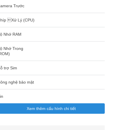
amera Trước
híp Xử Lý (CPU)
ộ Nhớ RAM
ộ Nhớ Trong
ROM)
ỗ trợ Sim
ông nghệ bảo mật
in
Xem thêm cấu hình chi tiết