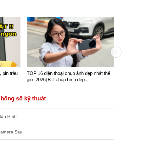
, pin trâu
TOP 16 điện thoại chụp ảnh đẹp nhất thế
Mua iPhon
giới 2026| ĐT chụp hình đẹp ...
Giá cực R
Thông số kỹ thuật
àn Hình
amera Sau