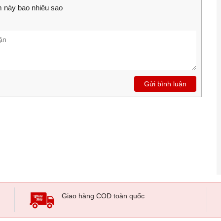
chịu.
 này bao nhiêu sao
ra hình ảnh rất sắc nét so với camera đa số các máy cùng
i nhộn và thú vị cũng được Sony tích hợp vào máy.
n MediaTek MT6795 Helio X10 tốc độ xung nhịp đạt 2 Ghz,
kèm với bộ nhớ RAM 3 GB.
Gửi bình luận
mọi tác vụ hiện có, tuy vậy GPU vẫn chưa thật sự tốt nên
ụ xử lý cường độ nặng như một số dòng game 3D khủng.
rất nhanh, mượt mà và ổn định. Các tác vụ đa nhiệm hoạt
t, treo.
ấp, cấu hình mạnh mẽ và camera ấn tượng Sony Xperia M5
Giao hàng COD toàn quốc