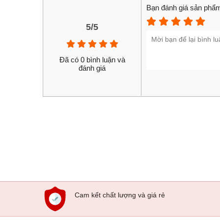
nhưng vẫn còn hiện tượng màu sắc bị bệt khá khó 
Bạn đánh giá sản phẩm
Camera trước độ phân giải cao lên tới 13 MP cho 
5/5
phân khúc. Nhiều tính năng, hiệu ứng chụp hình vu
Hiệu năng mạnh mẽ
Đã có 0 bình luận và
Sony Xperia M5 được trang bị bộ vi xử lý tám nhâ
đánh giá
tích hợp chip đồ họa GPU PowerVR G6200 và đi 
Sử dụng vi xử lý mạnh mẽ máy thực hiện tốt đa số 
sẽ hoạt động không được như ý đối với các tác v
Quản lý ứng dụng trên máy rất tốt giúp máy chạy 
động trơn tru và không gặp bất cứ vấn đề gì như giậ
Với mức giá hấp dẫn, thiết kế sang trọng, cao c
rất đáng để bạn lựa chọn trong phân khúc.
Cam kết chất lượng và giá rẻ