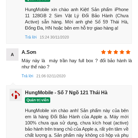
HungMobile xin chào anh Kiệt! Sản phẩm iPhone 
11 128GB 2 Sim Vật Lý Đổi Bảo Hành (Chưa 
Active) sẵn hàng. Mời anh ghé Số 59 Thái Hà, 
Đống Đa, HN hoặc bên em hỗ trợ giao hàng ạ!
Trả lời
15:24 30/11/2020
A.Sơn
A
Máy này là  máy trần hay full box ? đổi bảo hành là 
như thế nào ?
2. Hiệu năng iPhone 11
Trả lời
21:06 02/11/2020
Mỗi lần ra mắt mẫu iPhone mới là mỗi lần Apple mang đến
cho người dùng một làn gió mới về hiệu năng. Trên iPhone
11, Apple đã nâng cấp con chip của mình lên thế hệ mới
HungMobile - Số 7 Ngõ 121 Thái Hà
Apple A13 Bionic xứng danh "độc cô cầu bại". Chiếc iPhone
Quản trị viên
này như hổ mọc thêm cánh khi dung lượng RAM được hô
HungMobile xin chào anh! Sản phẩm này của bên 
biến thành 4GB thay vì 3GB như bậc đàn anh.
em là hàng Đổi Bảo Hành của Apple ạ. Máy mới 
100% chưa qua sử dụng, chưa kích hoạt (active) 
bảo hành trên trang chủ của Apple ạ, rất yên tâm về 
chất lượng ạ. Sản phẩm này không có hộp và phụ 