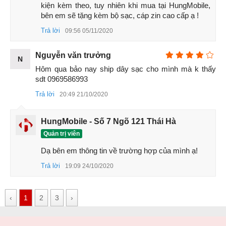
kiện kèm theo, tuy nhiên khi mua tại HungMobile, 
bên em sẽ tặng kèm bộ sạc, cáp zin cao cấp ạ !
Trả lời
09:56 05/11/2020
Nguyễn văn trưởng
N
Hôm qua bảo nay ship dây sạc cho mình mà k thấy 
sdt 0969586993
Trả lời
20:49 21/10/2020
HungMobile - Số 7 Ngõ 121 Thái Hà
3. Thiết kế iPhone 11
Quản trị viên
Chúng ta sẽ có một mặt lưng hoàn thiện dưới dạng kính và
Dạ bên em thông tin về trường hợp của mình ạ!
Apple nói rằng họ đã sử dụng loại kính bền nhất từ trước tới
Trả lời
19:09 24/10/2020
nay cho chiếc iPhone 11. Camera kép cũng được thiết kế lại
và tin vui là sẽ bớt lồi hơn so với trên iPhone Xr. Logo quả
táo truyền thống của Apple nay được di chuyển về phần
‹
1
2
3
›
chính giữa mặt lưng thay vì đặt lệch về phía cạnh trên như
những đời iPhone trước đó.