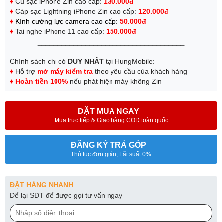
♦
Củ sạc iPhone Zin cao cấp:
130.000đ
♦
Cáp sạc Lightning iPhone Zin cao cấp:
120.000đ
♦
Kính cường lực camera cao cấp:
50.000đ
♦
Tai nghe iPhone 11 cao cấp:
150.000đ
_____________________________________
Chính sách chỉ có
DUY NHẤT
tại HungMobile:
♦
Hỗ trợ
mở máy kiểm tra
theo yêu cầu của khách hàng
♦
Hoàn tiền 100%
nếu phát hiện máy không Zin
ĐẶT MUA NGAY
Mua trực tiếp & Giao hàng COD toàn quốc
ĐĂNG KÝ TRẢ GÓP
Thủ tục đơn giản, Lãi suất 0%
ĐẶT HÀNG NHANH
Để lại SĐT để được gọi tư vấn ngay