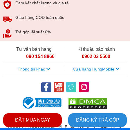
Cam kết chất lượng và giá rẻ
Giao hàng COD toàn quốc
Trả góp lãi suất 0%
Tư vấn bán hàng
Kĩ thuật, bảo hành
090 154 8866
0902 03 5500
Thông tin khác
Cửa hàng HungMobile
4. Thời lượng Pin tốt nhất từ trước đến nay trên iPhone 11
Khi nói đến thời lượng pin iPhone 11, hẳn nhiều người
dùng đã rất yên tâm với viên pin chất lượng như iPhone Xr
(thời lượng pin tốt nhất so với bất kỳ iPhone hiện đại nào).
ĐẶT MUA NGAY
ĐĂNG KÝ TRẢ GÓP
Như vậy với iPhone 11 bạn hoàn toàn có thể sử dụng máy
CÔNG TY TNHH HUNGMOBILE. Mã số thuế: 0111448213. Số