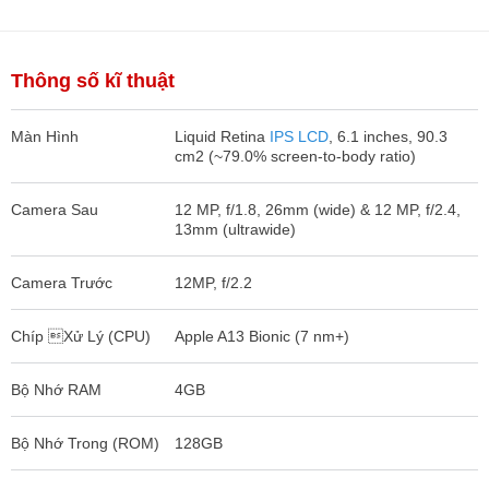
tại ...
Thông số kĩ thuật
Màn Hình
Liquid Retina
IPS LCD
, 6.1 inches, 90.3
cm2 (~79.0% screen-to-body ratio)
Camera Sau
12 MP, f/1.8, 26mm (wide) & 12 MP, f/2.4,
13mm (ultrawide)
Camera Trước
12MP, f/2.2
Chíp Xử Lý (CPU)
Apple A13 Bionic (7 nm+)
Bộ Nhớ RAM
4GB
Bộ Nhớ Trong (ROM)
128GB