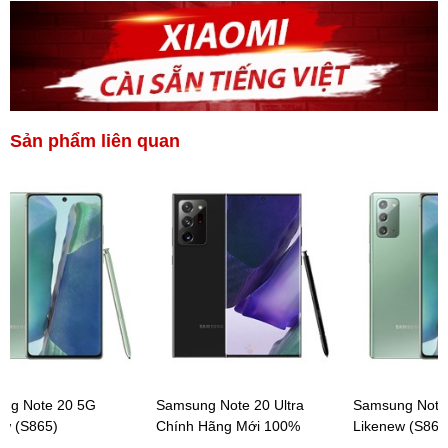
Sản phẩm liên quan
ng Note 20 5G
Samsung Note 20 Ultra
Samsung Note
ew (S865)
Chính Hãng Mới 100%
Likenew (S865