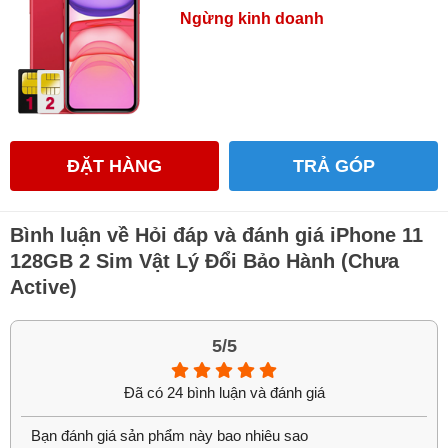
Ngừng kinh doanh
iPhone 11 128GB Quốc Tế Đổi Bảo Hành có hình thức
không thể đẹp hơn
ĐẶT HÀNG
TRẢ GÓP
Về hình thức, các sản phẩm iPhone 11 do HungMobile phân
phối đều được kiểm định, lựa chọn kĩ càng tuân thủ theo những
Bình luận về Hỏi đáp và đánh giá iPhone 11
tiêu chuẩn nghiêm ngặt nhất. Ngoài ra, HungMobile còn có sẵn
128GB 2 Sim Vật Lý Đổi Bảo Hành (Chưa
hàng đầy đủ màu sắc để khách hàng có thể chọn cho mình sản
Active)
phẩm ưng ý nhất cả về chất lượng lẫn nhu cầu thẩm mỹ.
iPhone 11 128GB Quốc Tế Đổi Bảo Hành nguyên zin,
5/5
nguyên bản, chưa qua sửa chữa
Đã có 24 bình luận và đánh giá
HungMobile cam kết bán ra mọi sản phẩm iPhone 11 nguyên
zin, nguyên bản, chưa qua sửa chữa hay thay thế linh kiện. Do
Bạn đánh giá sản phẩm này bao nhiêu sao
vậy, khi mua iPhone 11, đội ngũ kĩ thuật của HungMobile sẵn