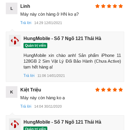
tra linh kiện bên trong
Linh
L
Hoàn tiền 100%
nếu phát hiện máy không zin,
Máy này còn hàng ở HN ko ạ?
không đúng như cam kết
Trả lời
14:29 12/01/2021
Đánh giá chi tiết iPhone 11
HungMobile - Số 7 Ngõ 121 Thái Hà
1. Trải nghiệm cụm camera kép hàng đầu của iPhone 11
Quản trị viên
Nếu như trước đây iPhone Xr chỉ có một camera thì chúng
ta sẽ có cụm hai camera sau trên iPhone 11. Bên cạnh
HungMobile xin chào anh! Sản phẩm iPhone 11 
128GB 2 Sim Vật Lý Đổi Bảo Hành (Chưa Active) 
camera chính vẫn có
độ phân giải
12 MP là một camera góc
tạm hết hàng ạ!
siêu rộng cùng độ phân giải. Ngoài ra đây là lần đầu tiên
Trả lời
Apple trang bị khả năng chụp đêm cho sản phẩm iPhone
11:06 14/01/2021
của mình. Theo trải nghiệm thì tính năng này hoạt động rất
Kiệt Triệu
hiệu quả đặc biệt trong những môi trường cực kỳ thiếu
K
sáng.
Máy này còn hàng ko ạ
Trả lời
14:04 30/11/2020
HungMobile - Số 7 Ngõ 121 Thái Hà
Quản trị viên