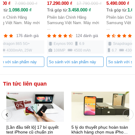
.000 ₫
17.290.000 ₫
5.490.000 ₫
7.090.000 ₫
17.790.000 ₫
1.098.000 ₫
3.458.000 ₫
1.0
p từ:
Trả góp từ:
Trả góp từ:
bản Chính Hãng
Phiên bản Chính Hãng
Phiên bản Chín
ng Việt Nam. Máy mới
Samsung Việt Nam. Máy mới
Samsung Việt 
...
...
176 đánh giá
124 đánh giá
apdragon 865 5G+
Exynos 990
6.9
Snapdragon 
4300mAh, 25W
108MP
4500 mAh
6.7
4300
nh với sản phẩm này
So sánh với sản phẩm này
So sánh với s
Tin tức liên quan
[Lần đầu tiết lộ] 17 bí quyết
5 lý do thuyết phục hoàn toàn
test iPhone cũ chuẩn zin
khách hàng chọn mua iPhone