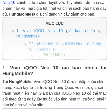
Neo 10
chính là lựa chọn tuyệt vời. Tuy nhiên, để mua sản
phẩm này với mức giá tốt nhất và chính sách bảo hành đầy
đủ,
HungMobile
là địa chỉ đáng tin cậy dành cho bạn.
MỤC LỤC
1. Vivo iQOO Neo 10 giá bao nhiêu tại
HungMobile?
Các phiên bản Vivo iQOO Neo 10 có sẵn
tại HungMobile:
2. Lý do nên mua Vivo iQOO Neo 10 tại
HungMobile
1. Vivo iQOO Neo 10 giá bao nhiêu tại
1. Hàng chính hãng, nguyên seal 100%
HungMobile?
2. Cài đặt sẵn Tiếng Việt
Tại
HungMobile
, Vivo iQOO Neo 10 được nhập khẩu chính
3. Chính sách bảo hành tốt nhất
hãng, xách tay từ thị trường Trung Quốc với mức giá cạnh
4. Hỗ trợ trả góp 0% lãi suất
tranh nhất hiện nay. Giá bán của iQOO Neo 10 có thể thay
5. Giao hàng toàn quốc
đổi theo từng ngày tùy thuộc vào tình hình thị trường, phiên
bản bộ nhớ và màu sắc.
Kết luận: Vivo iQOO Neo 10 có đáng mua không?