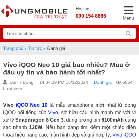
Hotline
090 154 8866
Menu
Trang chủ
Tin tức
Đánh giá
Vivo iQOO Neo 10 giá bao nhiêu? Mua ở
đâu uy tín và bảo hành tốt nhất?
Đan Trường
14:34:39 PM 16/12/2024
Đánh giá
6554
Lượt xem
Vivo
iQOO Neo 10
là mẫu smartphone mới nhất từ dòng
iQOO nổi tiếng của
Vivo
, sở hữu cấu hình mạnh mẽ với vi
xử lý
Snapdragon 8 Gen 3
, dung lượng pin
6100mAh
cùng
sạc nhanh
120W
. Nếu bạn đang tìm kiếm một chiếc điện
thoại hiệu năng cao, màn hình đẹp và giá hợp lý,
Vivo
iQOO