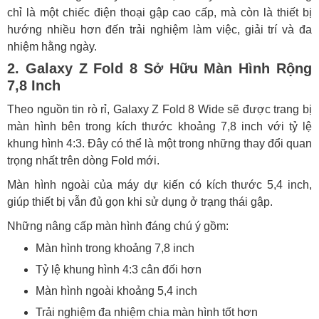
chỉ là một chiếc điện thoại gập cao cấp, mà còn là thiết bị
Mua Điện Thoại Gập Samsung Giá Tốt Tại
hướng nhiều hơn đến trải nghiệm làm việc, giải trí và đa
HungMobile
nhiệm hằng ngày.
2. Galaxy Z Fold 8 Sở Hữu Màn Hình Rộng
7,8 Inch
Theo nguồn tin rò rỉ, Galaxy Z Fold 8 Wide sẽ được trang bị
màn hình bên trong kích thước khoảng 7,8 inch với tỷ lệ
khung hình 4:3. Đây có thể là một trong những thay đổi quan
trọng nhất trên dòng Fold mới.
Màn hình ngoài của máy dự kiến có kích thước 5,4 inch,
giúp thiết bị vẫn đủ gọn khi sử dụng ở trạng thái gập.
Những nâng cấp màn hình đáng chú ý gồm:
Màn hình trong khoảng 7,8 inch
Tỷ lệ khung hình 4:3 cân đối hơn
Màn hình ngoài khoảng 5,4 inch
Trải nghiệm đa nhiệm chia màn hình tốt hơn