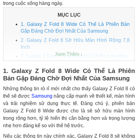
trong cuộc sống hàng ngày.
MỤC LỤC
1. Galaxy Z Fold 8 Wide Có Thể Là Phiên Bản
Gập Đáng Chờ Đợi Nhất Của Samsung
2. Galaxy Z Fold 8 Sở Hữu Màn Hình Rộng 7,8
Inch
3. Galaxy Z Fold 8 Nhẹ Hơn Dù Có Pin Lớn Hơn
4. Pin 4.800mAh Và Sạc Nhanh 45W Trên Galaxy
1. Galaxy Z Fold 8 Wide Có Thể Là Phiên
Z Fold 8
Bản Gập Đáng Chờ Đợi Nhất Của Samsung
5. Nếp Gấp Màn Hình Galaxy Z Fold 8 Có Thể
Được Cải Thiện Rõ Rệt
Những thông tin rò rỉ mới nhất cho thấy Galaxy Z Fold 8 có
thể sẽ được
Samsung
nâng cấp mạnh về thiết kế, màn hình
6. Camera Galaxy Z Fold 8 Có Thể Không Quá
và trải nghiệm sử dụng thực tế. Đáng chú ý, phiên bản
Đột Phá
Galaxy Z Fold 8 Wide được cho là sẽ sở hữu màn hình
7. Galaxy Z Fold 8 Dự Kiến Dùng Snapdragon 8
trong rộng hơn, tỷ lệ hiển thị cân bằng hơn và trọng lượng
Elite Gen 5
nhẹ hơn đáng kể so với thế hệ trước.
8. Galaxy Z Fold 8 Có Thể Ra Mắt Ngày 22
Nếu các thông tin này chính xác, Galaxy Z Fold 8 sẽ không
Tháng 7