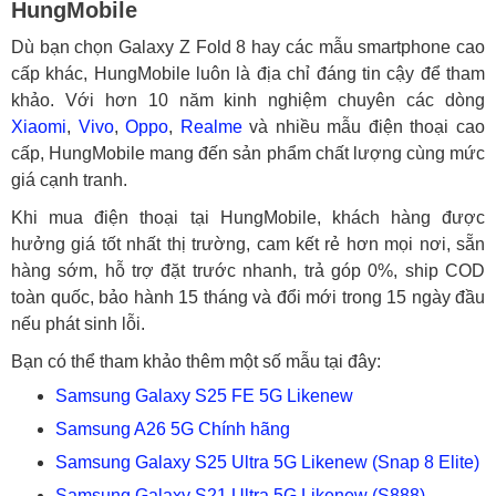
HungMobile
Dù bạn chọn Galaxy Z Fold 8 hay các mẫu smartphone cao
cấp khác, HungMobile luôn là địa chỉ đáng tin cậy để tham
khảo. Với hơn 10 năm kinh nghiệm chuyên các dòng
Xiaomi
,
Vivo
,
Oppo
,
Realme
và nhiều mẫu điện thoại cao
cấp, HungMobile mang đến sản phẩm chất lượng cùng mức
giá cạnh tranh.
Khi mua điện thoại tại HungMobile, khách hàng được
hưởng giá tốt nhất thị trường, cam kết rẻ hơn mọi nơi, sẵn
hàng sớm, hỗ trợ đặt trước nhanh, trả góp 0%, ship COD
toàn quốc, bảo hành 15 tháng và đổi mới trong 15 ngày đầu
nếu phát sinh lỗi.
Bạn có thể tham khảo thêm một số mẫu tại đây:
Samsung Galaxy S25 FE 5G Likenew
Samsung A26 5G Chính hãng
Samsung Galaxy S25 Ultra 5G Likenew (Snap 8 Elite)
Samsung Galaxy S21 Ultra 5G Likenew (S888)