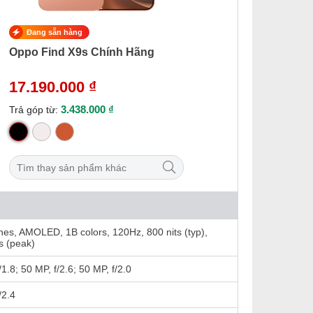
Đang sẵn hàng
Oppo Find X9s Chính Hãng
17.190.000 ₫
3.438.000 ₫
Trả góp từ:
hes, AMOLED, 1B colors, 120Hz, 800 nits (typ),
s (peak)
/1.8; 50 MP, f/2.6; 50 MP, f/2.0
/2.4