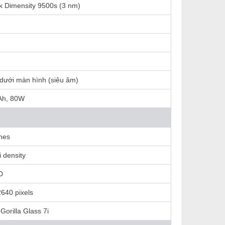
k Dimensity 9500s (3 nm)
 dưới màn hình (siêu âm)
Ah, 80W
ches
 density
D
640 pixels
Gorilla Glass 7i