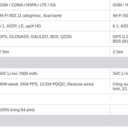
GSM / CDMA / HSPA / LTE / 5G
GSM / H
Wi-Fi 802.11 a/b/g/n/ac, dual-band
Wi-Fi 80
5.1, A2DP, LE, aptX HD
6.1, A2
GPS, GLONASS, GALILEO, BDS, QZSS
GPS (L1
BDS (B
2 Sim
2 Sim
Si/C Li-Ion 7000 mAh
Si/C Li
80W wired, 55W PPS, 13.5W PD/QC; Reverse wired
Công su
lưới, 13
100% trong 64 phút