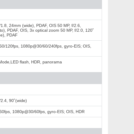
/1.8, 24mm (wide), PDAF, OIS 50 MP, f/2.6,
to), PDAF, OIS, 3x optical zoom 50 MP, f/2.0, 120˚
de), PDAF
0/120fps, 1080p@30/60/240fps, gyro-EIS; OIS,
Mode,LED flash, HDR, panorama
/2.4, 90˚(wide)
0fps, 1080p@30/60fps, gyro-EIS; OIS, HDR