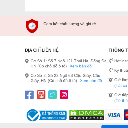
Cam kết chất lượng và giá rẻ
ĐỊA CHỈ LIÊN HỆ
THÔNG T
Cơ Sở 1: Số 7 Ngõ 121 Thái Hà, Đống Đa,
Hotline
HN (Có chỗ đỗ ô tô)
Xem bản đồ
Kỹ thuậ
Cơ Sở 2: Số 22 Ngõ 68 Cầu Giấy, Cầu
Giờ làm
Giấy, HN (Có chỗ đỗ ô tô)
Xem bản đồ
(Tất cả
Giờ tiế
(Từ thứ