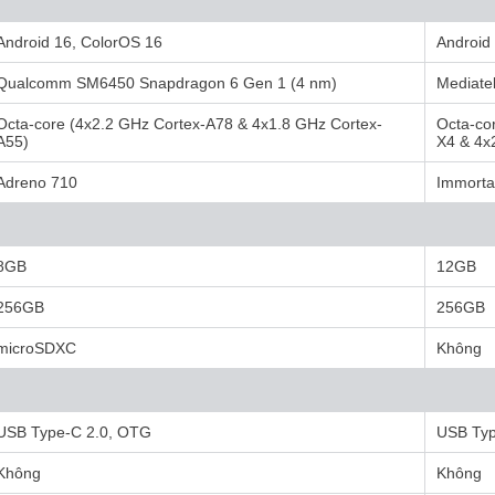
Android 16, ColorOS 16
Android
Qualcomm SM6450 Snapdragon 6 Gen 1 (4 nm)
Mediate
Octa-core (4x2.2 GHz Cortex-A78 & 4x1.8 GHz Cortex-
Octa-co
A55)
X4 & 4x
Adreno 710
Immorta
8GB
12GB
256GB
256GB
microSDXC
Không
USB Type-C 2.0, OTG
USB Ty
Không
Không