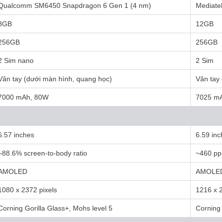
Qualcomm SM6450 Snapdragon 6 Gen 1 (4 nm)
Mediate
8GB
12GB
256GB
256GB
2 Sim nano
2 Sim
Vân tay (dưới màn hình, quang học)
Vân tay
7000 mAh, 80W
7025 m
6.57 inches
6.59 in
~88.6% screen-to-body ratio
~460 ppi
AMOLED
AMOLE
1080 x 2372 pixels
1216 x 2
Corning Gorilla Glass+, Mohs level 5
Corning 