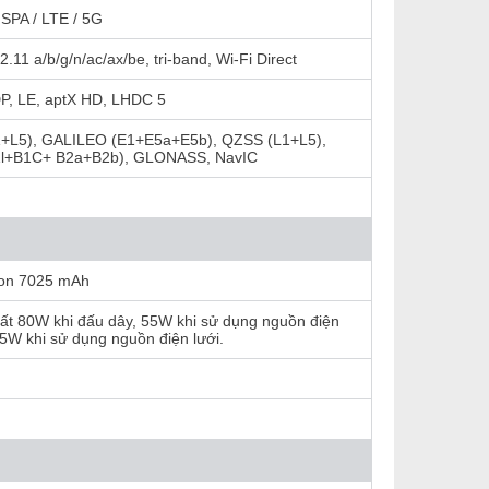
SPA / LTE / 5G
2.11 a/b/g/n/ac/ax/be, tri-band, Wi-Fi Direct
DP, LE, aptX HD, LHDC 5
+L5), GALILEO (E1+E5a+E5b), QZSS (L1+L5),
1l+B1C+ B2a+B2b), GLONASS, NavIC
-Ion 7025 mAh
ất 80W khi đấu dây, 55W khi sử dụng nguồn điện
.5W khi sử dụng nguồn điện lưới.