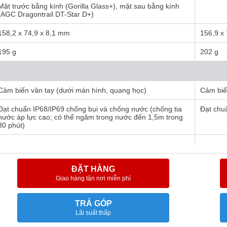
Mặt trước bằng kính (Gorilla Glass+), mặt sau bằng kính
(AGC Dragontrail DT-Star D+)
158,2 x 74,9 x 8,1 mm
156,9 x
195 g
202 g
Cảm biến vân tay (dưới màn hình, quang học)
Cảm biế
Đạt chuẩn IP68/IP69 chống bụi và chống nước (chống tia
Đạt chu
nước áp lực cao; có thể ngâm trong nước đến 1,5m trong
30 phút)
ĐẶT HÀNG
Giao hàng tận nơi miễn phí
TRẢ GÓP
Lãi suất thấp