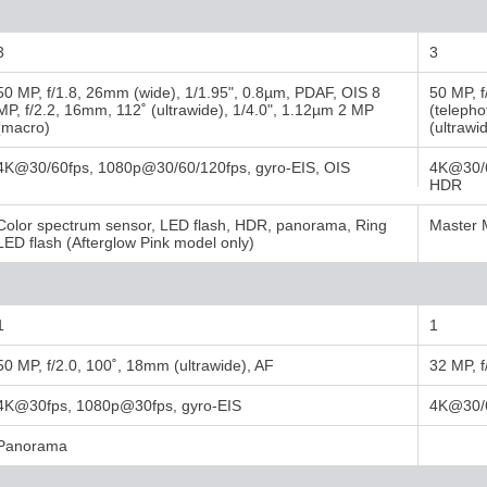
3
3
50 MP, f/1.8, 26mm (wide), 1/1.95", 0.8µm, PDAF, OIS 8
50 MP, f
MP, f/2.2, 16mm, 112˚ (ultrawide), 1/4.0", 1.12µm 2 MP
(telepho
(macro)
(ultrawi
4K@30/60fps, 1080p@30/60/120fps, gyro-EIS, OIS
4K@30/6
HDR
Color spectrum sensor, LED flash, HDR, panorama, Ring
Master 
LED flash (Afterglow Pink model only)
1
1
50 MP, f/2.0, 100˚, 18mm (ultrawide), AF
32 MP, f
4K@30fps, 1080p@30fps, gyro-EIS
4K@30/6
Panorama