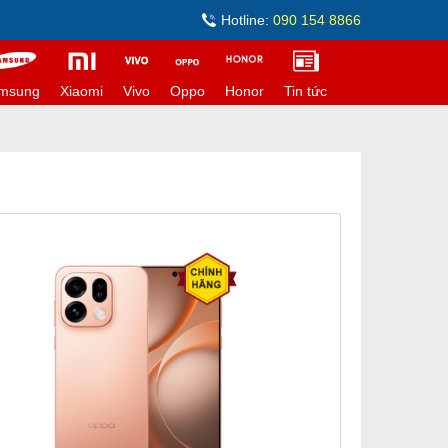
Hotline:
090 154 8866
msung
Xiaomi
Vivo
Oppo
Honor
Tin tức