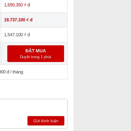
1.690.350 ₫ đ
18.737.100 ₫ đ
1.547.100 ₫ đ
ĐẶT MUA
Duyệt trong 1 phút
000 đ / tháng
Gửi bình luận