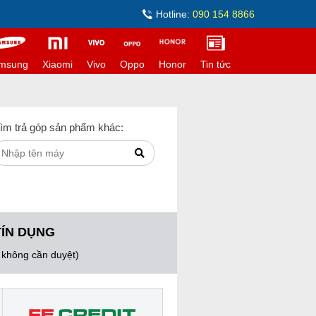
Hotline:
090 154 8866
msung
Xiaomi
Vivo
Oppo
Honor
Tin tức
ìm trả góp sản phẩm khác:
TÍN DỤNG
, không cần duyệt)