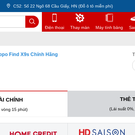
CS2: Số 22 Ngõ 68 Cầu Giấy, HN (Đỗ ô tô miễn phí)
Điện thoại
Thay màn
Máy tính bảng
Sa
ppo Find X9s Chính Hãng
T
THẺ 
ÀI CHÍNH
(Lái suất 0%
 vòng 15 phút)