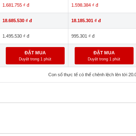
1.681.755 ₫ đ
1.598.384 ₫ đ
18.685.530 ₫ đ
18.185.301 ₫ đ
1.495.530 ₫ đ
995.301 ₫ đ
ĐẶT MUA
ĐẶT MUA
Duyệt trong 1 phút
Duyệt trong 1 phút
Con số thực tế có thể chênh lệch lên tới 20.