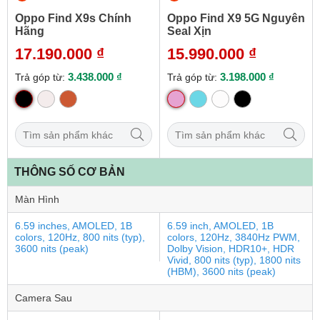
Oppo Find X9s Chính
Oppo Find X9 5G Nguyên
Hãng
Seal Xịn
17.190.000 ₫
15.990.000 ₫
3.438.000 ₫
3.198.000 ₫
Trả góp từ:
Trả góp từ:
THÔNG SỐ CƠ BẢN
Màn Hình
6.59 inches, AMOLED, 1B
6.59 inch, AMOLED, 1B
colors, 120Hz, 800 nits (typ),
colors, 120Hz, 3840Hz PWM,
3600 nits (peak)
Dolby Vision, HDR10+, HDR
Vivid, 800 nits (typ), 1800 nits
(HBM), 3600 nits (peak)
Camera Sau