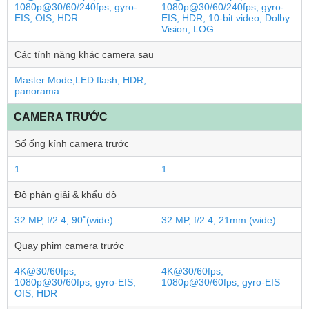
1080p@30/60/240fps, gyro-
1080p@30/60/240fps; gyro-
EIS; OIS, HDR
EIS; HDR, 10‑bit video, Dolby
Vision, LOG
Các tính năng khác camera sau
Master Mode,LED flash, HDR,
panorama
CAMERA TRƯỚC
Số ống kính camera trước
1
1
Độ phân giải & khẩu độ
32 MP, f/2.4, 90˚(wide)
32 MP, f/2.4, 21mm (wide)
Quay phim camera trước
4K@30/60fps,
4K@30/60fps,
1080p@30/60fps, gyro-EIS;
1080p@30/60fps, gyro-EIS
OIS, HDR