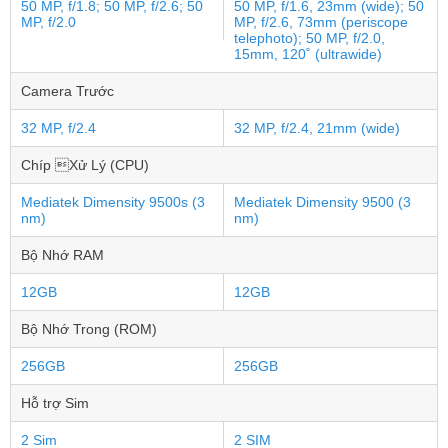
50 MP, f/1.8; 50 MP, f/2.6; 50
50 MP, f/1.6, 23mm (wide); 50
MP, f/2.0
MP, f/2.6, 73mm (periscope
telephoto); 50 MP, f/2.0,
15mm, 120˚ (ultrawide)
Camera Trước
32 MP, f/2.4
32 MP, f/2.4, 21mm (wide)
Chíp Xử Lý (CPU)
Mediatek Dimensity 9500s (3
Mediatek Dimensity 9500 (3
nm)
nm)
Bộ Nhớ RAM
12GB
12GB
Bộ Nhớ Trong (ROM)
256GB
256GB
Hỗ trợ Sim
2 Sim
2 SIM