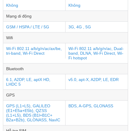
Không
Không
Mạng di động
GSM / HSPA / LTE / 5G
3G, 4G , 5G
Wifi
Wi-Fi 802.11 a/b/g/n/ac/ax/be,
Wi-Fi 802.11 a/b/g/n/ac, Dual-
tri-band, Wi-Fi Direct
band, DLNA, Wi-Fi Direct, Wi-
Fi hotspot
Bluetooth
6.1, A2DP, LE, aptX HD,
v5.0, apt-X, A2DP, LE, EDR
LHDC 5
GPS
GPS (L1+L5), GALILEO
BDS, A-GPS, GLONASS
(E1+E5a+E5b), QZSS
(L1+L5), BDS (B1l+B1C+
B2a+B2b), GLONASS, NavIC
Hỗ trợ SIM