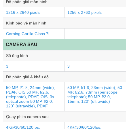
Độ phân giải màn hình
1216 x 2640 pixels
1256 x 2760 pixels
Kính bảo vệ màn hình
Corning Gorilla Glass 7i
CAMERA SAU
Số ống kính
3
3
Độ phân giải & khẩu độ
50 MP, f/1.8, 24mm (wide),
50 MP, f/1.6, 23mm (wide); 50
PDAF, OIS 50 MP, f/2.6,
MP, f/2.6, 73mm (periscope
(telephoto), PDAF, OIS, 3x
telephoto); 50 MP, f/2.0,
optical zoom 50 MP, f/2.0,
15mm, 120˚ (ultrawide)
120˚ (ultrawide), PDAF
Quay phim camera sau
4K@30/60/120fps,
4K@30/60/120fps,