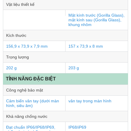
Vật liệu thiết kế
Mặt kính trước (Gorilla Glass),
mặt kính sau (Gorilla Glass),
khung nhôm
Kích thước
156,9 x 73,9 x 7,9 mm
157 x 73,9 x 8 mm
Trọng lượng
202 g
203 g
TÍNH NĂNG ĐẶC BIỆT
Công nghệ bảo mật
Cảm biến vân tay (dưới màn
vân tay trong màn hình
hình, siêu âm)
Khả năng chống nước
Đạt chuẩn IP66/IP68/IP69,
IP68/iP69