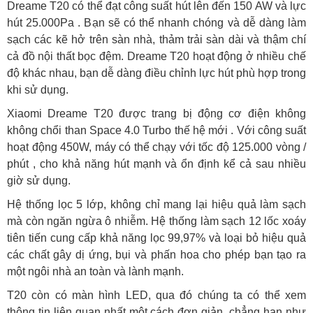
Dreame T20 có thể đạt công suất hút lên đến 150 AW và lực
hút 25.000Pa . Bạn sẽ có thể nhanh chóng và dễ dàng làm
sạch các kẽ hở trên sàn nhà, thảm trải sàn dài và thậm chí
cả đồ nội thất bọc đệm. Dreame T20 hoạt động ở nhiều chế
độ khác nhau, bạn dễ dàng điều chỉnh lực hút phù hợp trong
khi sử dụng.
Xiaomi Dreame T20 được trang bị động cơ điện không
không chổi than Space 4.0 Turbo thế hệ mới . Với công suất
hoạt động 450W, máy có thể chạy với tốc độ 125.000 vòng /
phút , cho khả năng hút mạnh và ổn định kể cả sau nhiều
giờ sử dụng.
Hệ thống lọc 5 lớp, không chỉ mang lại hiệu quả làm sạch
mà còn ngăn ngừa ô nhiễm. Hệ thống làm sạch 12 lốc xoáy
tiên tiến cung cấp khả năng lọc 99,97% và loại bỏ hiệu quả
các chất gây dị ứng, bụi và phấn hoa cho phép bạn tạo ra
một ngôi nhà an toàn và lành mạnh.
T20 còn có màn hình LED, qua đó chúng ta có thể xem
thông tin liên quan nhất một cách đơn giản, chẳng hạn như