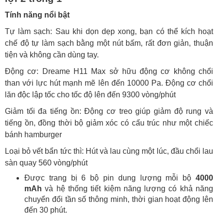
Tính năng nổi bật
Tự làm sạch: Sau khi dọn dẹp xong, bạn có thể kích hoạt
chế độ tự làm sạch bằng một nút bấm, rất đơn giản, thuận
tiện và không cần dùng tay.
Động cơ: Dreame H11 Max sở hữu động cơ không chổi
than với lực hút mạnh mẽ lên đến 10000 Pa. Động cơ chổi
lăn độc lập tốc cho tốc độ lên đến 9300 vòng/phút
Giảm tối đa tiếng ồn: Động cơ treo giúp giảm độ rung và
tiếng ồn, đồng thời bộ giảm xóc có cấu trúc như một chiếc
bánh hamburger
Loại bỏ vết bẩn tức thì: Hút và lau cùng một lúc, đầu chổi lau
sàn quay 560 vòng/phút
Được trang bị 6 bộ pin dung lượng mỗi bộ
4000
mAh
và hệ thống tiết kiệm năng lượng có khả năng
chuyển đổi tần số thông minh, thời gian hoạt động lên
đến 30 phút.