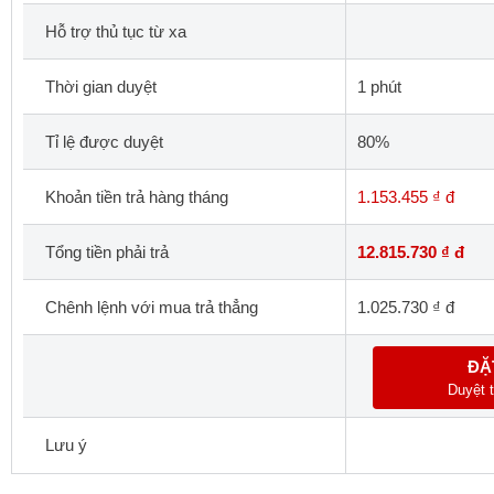
Hỗ trợ thủ tục từ xa
Thời gian duyệt
1 phút
Tỉ lệ được duyệt
80%
Khoản tiền trả hàng tháng
1.153.455 ₫ đ
Tổng tiền phải trả
12.815.730 ₫ đ
Chênh lệnh với mua trả thẳng
1.025.730 ₫ đ
ĐẶ
Duyệt t
Lưu ý