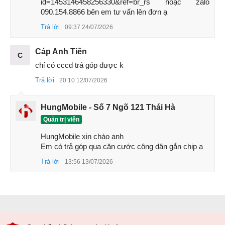
id=1453146458256330&ref=br_rs hoặc zalo 
090.154.8866 bên em tư vấn lên đơn ạ
Trả lời
09:37 24/07/2026
Cáp Anh Tiến
C
chỉ có cccd trả góp được k
Trả lời
20:10 12/07/2026
HungMobile - Số 7 Ngõ 121 Thái Hà
Quản trị viên
HungMobile xin chào anh 

Em có trả góp qua căn cước công dân gắn chip ạ
Trả lời
13:56 13/07/2026