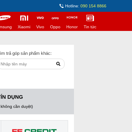
Hotline:
090 154 8866
msung
Xiaomi
Vivo
Oppo
Honor
Tin tức
ìm trả góp sản phẩm khác:
TÍN DỤNG
, không cần duyệt)