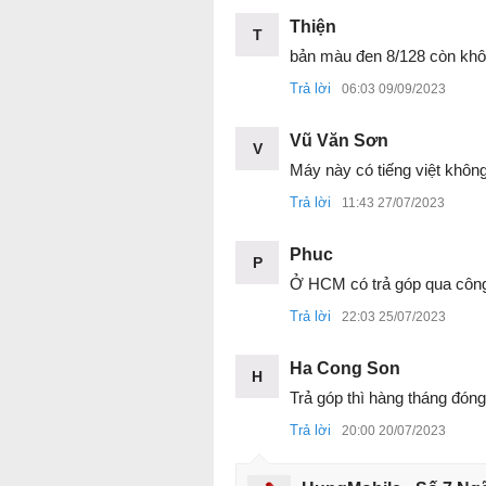
Thiện
T
bản màu đen 8/128 còn kh
Trả lời
06:03 09/09/2023
Vũ Văn Sơn
V
Máy này có tiếng việt khôn
Trả lời
11:43 27/07/2023
Phuc
P
Ở HCM có trả góp qua công
Trả lời
22:03 25/07/2023
Ha Cong Son
H
Trả góp thì hàng tháng đón
Trả lời
20:00 20/07/2023