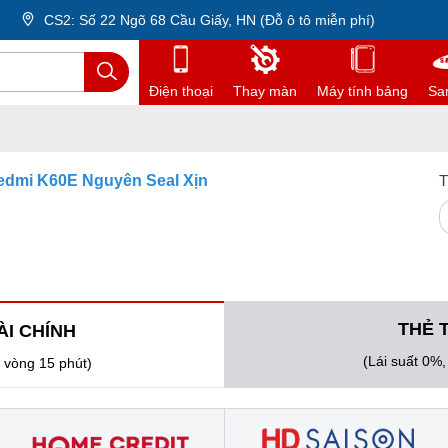
CS2: Số 22 Ngõ 68 Cầu Giấy, HN (Đỗ ô tô miễn phí)
Điện thoại
Thay màn
Máy tính bảng
Sa
edmi K60E Nguyên Seal Xịn
T
THẺ 
ÀI CHÍNH
(Lái suất 0%
 vòng 15 phút)