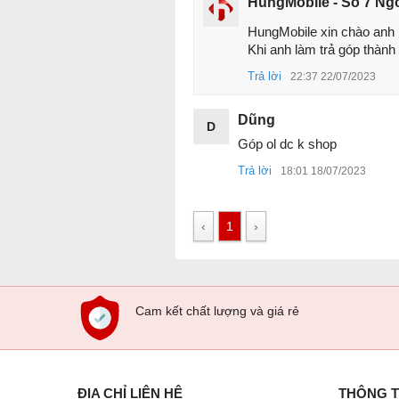
HungMobile - Số 7 Ng
HungMobile xin chào anh 

Khi anh làm trả góp thành 
Trả lời
22:37 22/07/2023
Dũng
D
Góp ol dc k shop
Trả lời
18:01 18/07/2023
‹
1
›
Cam kết chất lượng và giá rẻ
ĐỊA CHỈ LIÊN HỆ
THÔNG T