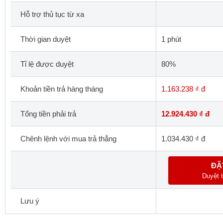
Hỗ trợ thủ tục từ xa
Thời gian duyệt
1 phút
Tỉ lệ được duyệt
80%
Khoản tiền trả hàng tháng
1.163.238 ₫ đ
Tổng tiền phải trả
12.924.430 ₫ đ
Chênh lệnh với mua trả thẳng
1.034.430 ₫ đ
ĐẶ
Duyệt t
Lưu ý