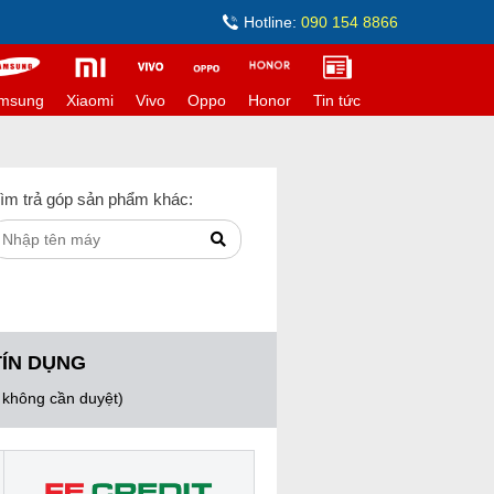
Hotline:
090 154 8866
msung
Xiaomi
Vivo
Oppo
Honor
Tin tức
ìm trả góp sản phẩm khác:
TÍN DỤNG
, không cần duyệt)