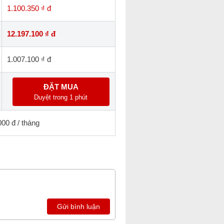
1.100.350 ₫ đ
12.197.100 ₫ đ
1.007.100 ₫ đ
ĐẶT MUA
Duyệt trong 1 phút
000 đ / tháng
Gửi bình luận