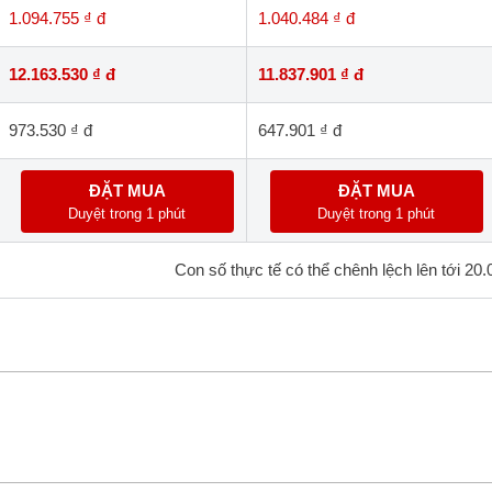
1.094.755 ₫ đ
1.040.484 ₫ đ
12.163.530 ₫ đ
11.837.901 ₫ đ
973.530 ₫ đ
647.901 ₫ đ
ĐẶT MUA
ĐẶT MUA
Duyệt trong 1 phút
Duyệt trong 1 phút
Con số thực tế có thể chênh lệch lên tới 20.