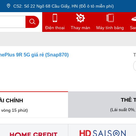
CS2: Số 22 Ngõ 68 Cầu Giấy, HN (Đỗ ô tô miễn phí)
Điện thoại
Thay màn
Máy tính bảng
Sa
nePlus 9R 5G giá rẻ (Snap870)
T
THẺ 
ÀI CHÍNH
(Lái suất 0%
 vòng 15 phút)