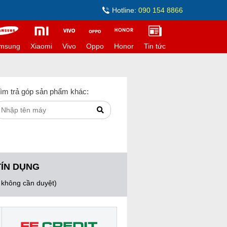
Hotline:
090 154 8866
msung
Xiaomi
Vivo
Oppo
Honor
Tin tức
ìm trả góp sản phẩm khác:
TÍN DỤNG
, không cần duyệt)