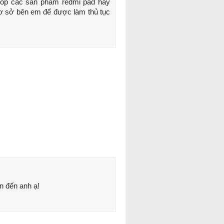
óp các sản phẩm redmi pad hay 
cơ sở bên em để được làm thủ tục 
n đến anh ạ!