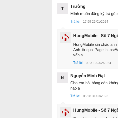
Trường
T
Mình muốn đăng ký trả góp
Trả lời
17:59 29/01/2024
HungMobile - Số 7 Ng
HungMobile xin chào anh 

Anh ib qua Page https:/
vấn ạ
Trả lời
09:31 02/02/2024
Nguyễn Minh Đạt
N
Cho em hỏi hàng còn không
nào ạ
Trả lời
06:28 31/03/2023
HungMobile - Số 7 Ng