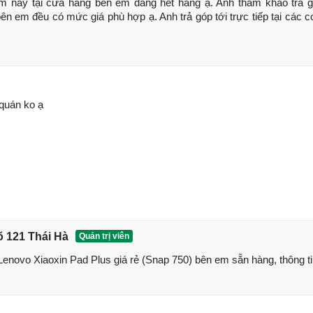
 này tại cửa hàng bên em đang hết hàng ạ. Anh tham khảo trả g
ên em đều có mức giá phù hợp ạ. Anh trả góp tới trực tiếp tại các 
 quán ko ạ
õ 121 Thái Hà
Quản trị viên
novo Xiaoxin Pad Plus giá rẻ (Snap 750) bên em sẵn hàng, thông ti