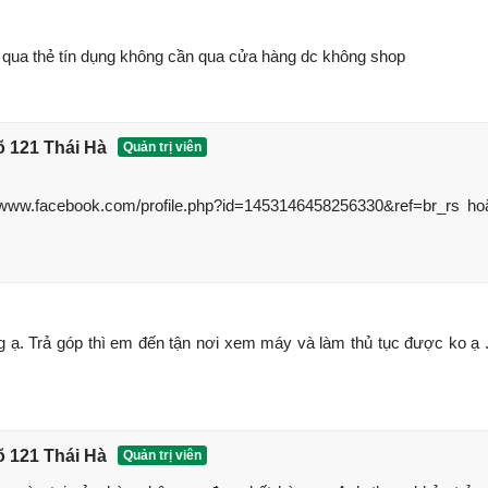
 qua thẻ tín dụng không cần qua cửa hàng dc không shop
õ 121 Thái Hà
Quản trị viên
/www.facebook.com/profile.php?id=1453146458256330&ref=br_rs ho
 ạ. Trả góp thì em đến tận nơi xem máy và làm thủ tục được ko ạ 
õ 121 Thái Hà
Quản trị viên