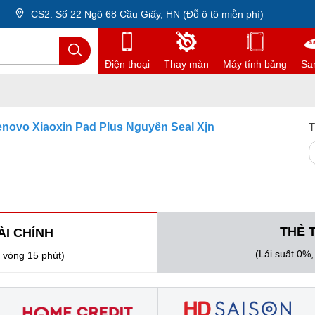
CS2: Số 22 Ngõ 68 Cầu Giấy, HN (Đỗ ô tô miễn phí)
Điện thoại
Thay màn
Máy tính bảng
Sa
enovo Xiaoxin Pad Plus Nguyên Seal Xịn
T
THẺ 
ÀI CHÍNH
(Lái suất 0%
 vòng 15 phút)