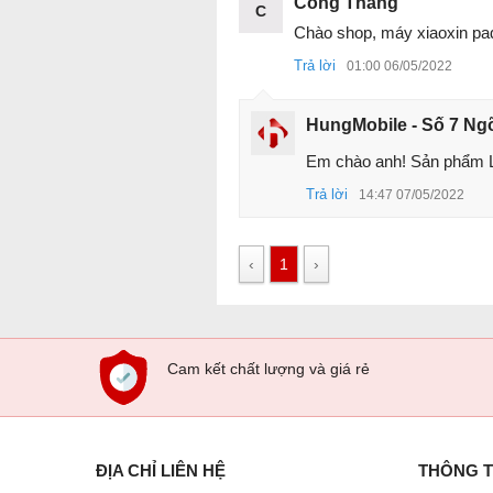
Công Thắng
C
Chào shop, máy xiaoxin pad 
Trả lời
01:00 06/05/2022
HungMobile - Số 7 Ng
Em chào anh! Sản phẩm Le
Trả lời
14:47 07/05/2022
‹
1
›
Cam kết chất lượng và giá rẻ
ĐỊA CHỈ LIÊN HỆ
THÔNG T