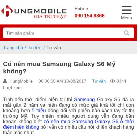
Hotline
090 154 8866
Menu
Trang chủ
Tin tức
Tư vấn
Có nên mua Samsung Galaxy S6 Mỹ
không?
HungMobile
00:00:00 AM 10/08/2017
Tư vấn
8344
Lượt xem
Tính đến thời điểm hiện tại thì
Samsung
Galaxy S6 đã ra
mắt gần 2 năm và hiện đang có mức giá khá tốt chỉ còn
khoảng hơn
5 triệu
đồng đối với phiên bản xách tay từ thị
trường Mỹ. Tuy nhiên nhiều người dùng vẫn đang băn
khoăn không biết
có nên mua Samsung Galaxy S6 ở thời
điểm hiện không
bởi vẫn có nhiều câu hỏi khiến khách hàng
thắc mắc như: