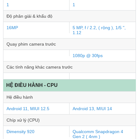
1
1
Độ phân giải & khẩu độ
16MP
5 MP, f / 2.2, ( rộng ), 1/5 ",
1.12
Quay phim camera trước
1080p @ 30fps
Các tính năng khác camera trước
HỆ ĐIỀU HÀNH - CPU
Hệ điều hành
Android 11, MIUI 12.5
Android 13, MIUI 14
Chíp xử lý (CPU)
Dimensity 920
Qualcomm Snapdragon 4
Gen 2 ( 4nm )