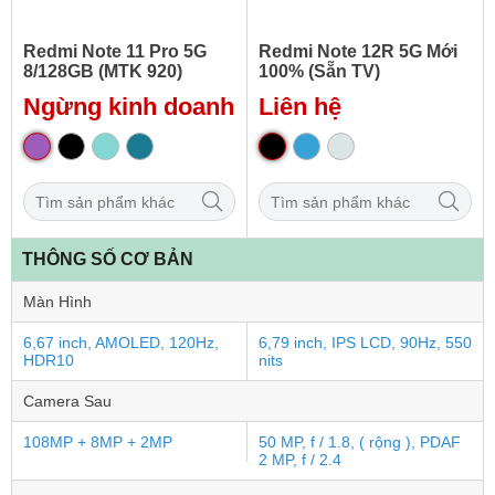
Redmi Note 11 Pro 5G
Redmi Note 12R 5G Mới
8/128GB (MTK 920)
100% (Sẵn TV)
Nguyên Seal Xịn
Ngừng kinh doanh
Liên hệ
THÔNG SỐ CƠ BẢN
Màn Hình
6,67 inch, AMOLED, 120Hz,
6,79 inch, IPS LCD, 90Hz, 550
HDR10
nits
Camera Sau
108MP + 8MP + 2MP
50 MP, f / 1.8, ( rộng ), PDAF
2 MP, f / 2.4