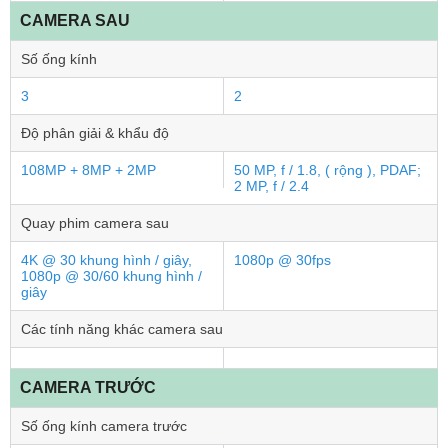
CAMERA SAU
Số ống kính
3
2
Độ phân giải & khẩu độ
108MP + 8MP + 2MP
50 MP, f / 1.8, ( rộng ), PDAF;
2 MP, f / 2.4
Quay phim camera sau
4K @ 30 khung hình / giây,
1080p @ 30fps
1080p @ 30/60 khung hình /
giây
Các tính năng khác camera sau
CAMERA TRƯỚC
Số ống kính camera trước