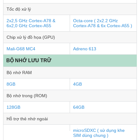
Tốc độ xử lý
2x2,5 GHz Cortex-A78 &
Octa-core ( 2x2.2 GHz
6x2,0 GHz Cortex-A55
Cortex-A78 & 6x Cortex-A55 )
Chip xử lý đồ họa (GPU)
Mali-G68 MC4
Adreno 613
BỘ NHỚ LƯU TRỮ
Bộ nhớ RAM
8GB
4GB
Bộ nhớ trong (ROM)
128GB
64GB
Hỗ trợ thẻ nhớ ngoài
microSDXC ( sử dụng khe
SIM dùng chung )