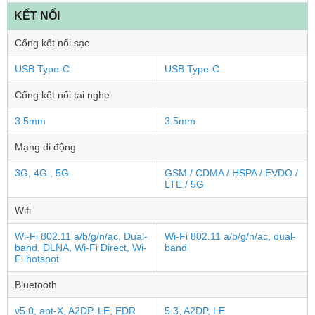
KẾT NỐI
Cổng kết nối sạc
USB Type-C
USB Type-C
Cổng kết nối tai nghe
3.5mm
3.5mm
Mạng di động
3G, 4G , 5G
GSM / CDMA / HSPA / EVDO /
LTE / 5G
Wifi
Wi-Fi 802.11 a/b/g/n/ac, Dual-
Wi-Fi 802.11 a/b/g/n/ac, dual-
band, DLNA, Wi-Fi Direct, Wi-
band
Fi hotspot
Bluetooth
v5.0, apt-X, A2DP, LE, EDR
5.3, A2DP, LE