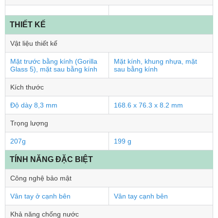
THIẾT KẾ
Vật liệu thiết kế
Mặt trước bằng kính (Gorilla
Mặt kính, khung nhựa, mặt
Glass 5), mặt sau bằng kính
sau bằng kính
Kích thước
Độ dày 8,3 mm
168.6 x 76.3 x 8.2 mm
Trọng lượng
207g
199 g
TÍNH NĂNG ĐẶC BIỆT
Công nghệ bảo mật
Vân tay ở cạnh bên
Vân tay cạnh bên
Khả năng chống nước