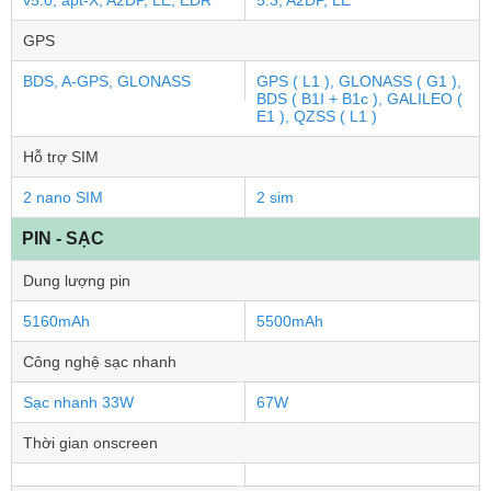
v5.0, apt-X, A2DP, LE, EDR
5.3, A2DP, LE
GPS
BDS, A-GPS, GLONASS
GPS ( L1 ), GLONASS ( G1 ),
BDS ( B1I + B1c ), GALILEO (
E1 ), QZSS ( L1 )
Hỗ trợ SIM
2 nano SIM
2 sim
PIN - SẠC
Dung lượng pin
5160mAh
5500mAh
Công nghệ sạc nhanh
Sạc nhanh 33W
67W
Thời gian onscreen