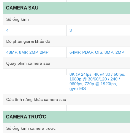
CAMERA SAU
Số ống kính
4
3
Độ phân giải & khẩu độ
48MP, 8MP, 2MP, 2MP
64MP, PDAF, OIS; 8MP; 2MP
Quay phim camera sau
8K @ 24fps, 4K @ 30 / 60fps,
1080p @ 30/60/120 / 240 /
960fps, 720p @ 1920fps,
gyro-EIS
Các tính năng khác camera sau
CAMERA TRƯỚC
Số ống kính camera trước