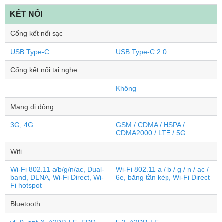
KẾT NỐI
Cổng kết nối sạc
USB Type-C
USB Type-C 2.0
Cổng kết nối tai nghe
Không
Mạng di động
3G, 4G
GSM / CDMA / HSPA /
CDMA2000 / LTE / 5G
Wifi
Wi-Fi 802.11 a/b/g/n/ac, Dual-
Wi-Fi 802.11 a / b / g / n / ac /
band, DLNA, Wi-Fi Direct, Wi-
6e, băng tần kép, Wi-Fi Direct
Fi hotspot
Bluetooth