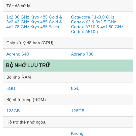
Tốc độ xử lý
1x2.96 GHz Kryo 485 Gold &
Octa-core ( 1x3.0 GHz
3x2.42 GHz Kryo 485 Gold &
Cortex-X2 & 3x2.5 GHz
4x1.78 GHz Kryo 485 Silver
Cortex-A710 & 4x1.80 GHz
Cortex-A510 )
Chip xử lý đồ họa (GPU)
Adreno 640
Adreno 730
BỘ NHỚ LƯU TRỮ
Bộ nhớ RAM
6GB
8GB
Bộ nhớ trong (ROM)
128GB
128GB
Hỗ trợ thẻ nhớ ngoài
Không