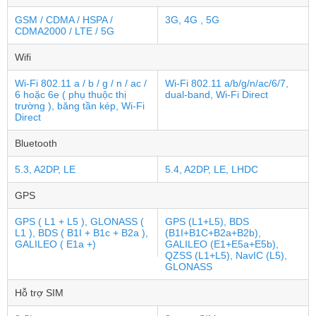
GSM / CDMA / HSPA /
3G, 4G , 5G
CDMA2000 / LTE / 5G
Wifi
Wi-Fi 802.11 a / b / g / n / ac /
Wi-Fi 802.11 a/b/g/n/ac/6/7,
6 hoặc 6e ( phụ thuộc thị
dual-band, Wi-Fi Direct
trường ), băng tần kép, Wi-Fi
Direct
Bluetooth
5.3, A2DP, LE
5.4, A2DP, LE, LHDC
GPS
GPS ( L1 + L5 ), GLONASS (
GPS (L1+L5), BDS
L1 ), BDS ( B1I + B1c + B2a ),
(B1I+B1C+B2a+B2b),
GALILEO ( E1a +)
GALILEO (E1+E5a+E5b),
QZSS (L1+L5), NavIC (L5),
GLONASS
Hỗ trợ SIM