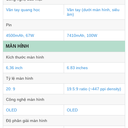
Vân tay quang học
Vân tay (dưới màn hình, siêu
âm)
Pin
4500mAh, 67W
7410mAh, 100W
MÀN HÌNH
Kích thước màn hình
6,36 inch
6.83 inches
Tỷ lệ màn hình
20: 9
19.5:9 ratio (~447 ppi density)
Công nghệ màn hình
OLED
OLED
Độ phân giải màn hình