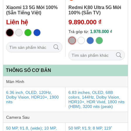
Xiaomi 13 5G Mới 100%
Redmi K80 Ultra 5G Mới
(Sẵn Tiếng Việt)
100% (Sẵn TV)
Liên hệ
9.890.000 ₫
1.978.000 ₫
Trả góp từ:
THÔNG SỐ CƠ BẢN
Màn Hình
6.36 inch, OLED, 120Hz,
6.83 inches, OLED, 68B
Dolby Vision, HDR10+, 1900
colors, 144Hz, Dolby Vision,
nits
HDR10+, HDR Vivid, 1800 nits
(HBM), 3200 nits (peak)
Camera Sau
50 MP, f/1.8, (wide); 10 MP,
50 MP, f/1.9; 8 MP, 119˚