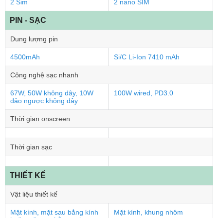
2 Sim
2 nano SIM
PIN - SẠC
Dung lượng pin
4500mAh
Si/C Li-Ion 7410 mAh
Công nghệ sạc nhanh
67W, 50W không dây, 10W
100W wired, PD3.0
đảo ngược không dây
Thời gian onscreen
Thời gian sạc
THIẾT KẾ
Vật liệu thiết kế
Mặt kính, mặt sau bằng kính
Mặt kính, khung nhôm