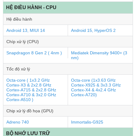
HỆ ĐIỀU HÀNH - CPU
Hệ điều hành
Android 13, MIUI 14
Android 15, HyperOS 2
Chíp xử lý (CPU)
Snapdragon 8 Gen 2 ( 4nm )
Mediatek Dimensity 9400+ (3
nm)
Tốc độ xử lý
Octa-core ( 1x3.2 GHz
Octa-core (1x3.63 GHz
Cortex-X3 & 2x2.8 GHz
Cortex-X925 & 3x3.3 GHz
Cortex-A715 & 2x2.8 GHz
Cortex-X4 & 4x2.4 GHz
Cortex-A710 & 3x2.0 GHz
Cortex-A720)
Cortex-A510 )
Chip xử lý đồ họa (GPU)
Adreno 740
Immortalis-G925
BỘ NHỚ LƯU TRỮ