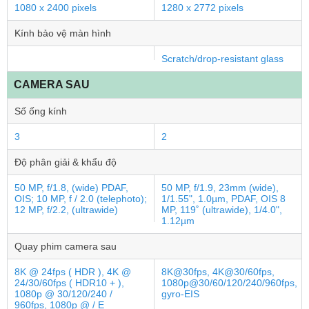
1080 x 2400 pixels
1280 x 2772 pixels
Kính bảo vệ màn hình
Scratch/drop-resistant glass
CAMERA SAU
Số ống kính
3
2
Độ phân giải & khẩu độ
50 MP, f/1.8, (wide) PDAF,
50 MP, f/1.9, 23mm (wide),
OIS; 10 MP, f / 2.0 (telephoto);
1/1.55", 1.0µm, PDAF, OIS 8
12 MP, f/2.2, (ultrawide)
MP, 119˚ (ultrawide), 1/4.0",
1.12µm
Quay phim camera sau
8K @ 24fps ( HDR ), 4K @
8K@30fps, 4K@30/60fps,
24/30/60fps ( HDR10 + ),
1080p@30/60/120/240/960fps,
1080p @ 30/120/240 /
gyro-EIS
960fps, 1080p @ / E