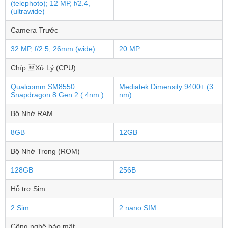
(telephoto); 12 MP, f/2.4,
(ultrawide)
Camera Trước
32 MP, f/2.5, 26mm (wide)
20 MP
Chíp Xử Lý (CPU)
Qualcomm SM8550
Mediatek Dimensity 9400+ (3
Snapdragon 8 Gen 2 ( 4nm )
nm)
Bộ Nhớ RAM
8GB
12GB
Bộ Nhớ Trong (ROM)
128GB
256B
Hỗ trợ Sim
2 Sim
2 nano SIM
Công nghệ bảo mật