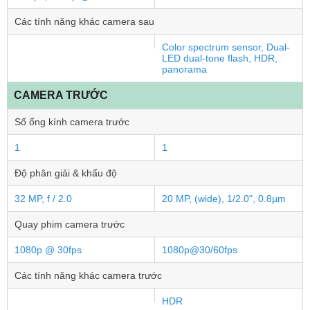
Các tính năng khác camera sau
Color spectrum sensor, Dual-
LED dual-tone flash, HDR,
panorama
CAMERA TRƯỚC
Số ống kính camera trước
1
1
Độ phân giải & khẩu độ
32 MP, f / 2.0
20 MP, (wide), 1/2.0", 0.8µm
Quay phim camera trước
1080p @ 30fps
1080p@30/60fps
Các tính năng khác camera trước
HDR