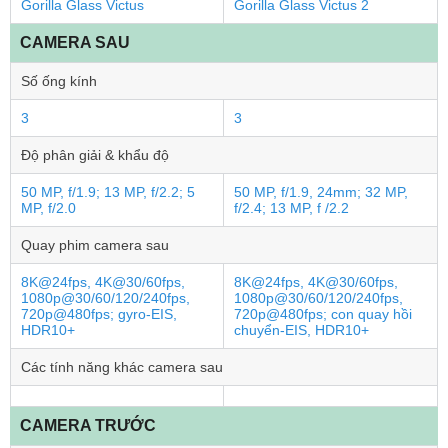
Gorilla Glass Victus
Gorilla Glass Victus 2
CAMERA SAU
Số ống kính
3
3
Độ phân giải & khẩu độ
50 MP, f/1.9; 13 MP, f/2.2; 5
50 MP, f/1.9, 24mm; 32 MP,
MP, f/2.0
f/2.4; 13 MP, f /2.2
Quay phim camera sau
8K@24fps, 4K@30/60fps,
8K@24fps, 4K@30/60fps,
1080p@30/60/120/240fps,
1080p@30/60/120/240fps,
720p@480fps; gyro-EIS,
720p@480fps; con quay hồi
HDR10+
chuyển-EIS, HDR10+
Các tính năng khác camera sau
CAMERA TRƯỚC