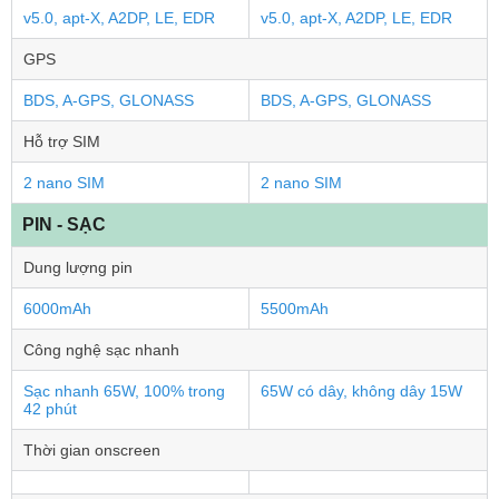
v5.0, apt-X, A2DP, LE, EDR
v5.0, apt-X, A2DP, LE, EDR
GPS
BDS, A-GPS, GLONASS
BDS, A-GPS, GLONASS
Hỗ trợ SIM
2 nano SIM
2 nano SIM
PIN - SẠC
Dung lượng pin
6000mAh
5500mAh
Công nghệ sạc nhanh
Sạc nhanh 65W, 100% trong
65W có dây, không dây 15W
42 phút
Thời gian onscreen