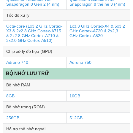
Snapdragon 8 Gen 2 (4 nm)
Snapdragon 8 thế hệ 3 (4nm)
Tốc độ xử lý
Octa-core (1x3.2 GHz Cortex-
1x3,3 GHz Cortex-X4 & 5x3,2
X3 & 2x2.8 GHz Cortex-A715
GHz Cortex-A720 & 2x2,3
& 2x2.8 GHz Cortex-A710 &
GHz Cortex-A520
3x2.0 GHz Cortex-A510)
Chip xử lý đồ họa (GPU)
Adreno 740
Adreno 750
BỘ NHỚ LƯU TRỮ
Bộ nhớ RAM
8GB
16GB
Bộ nhớ trong (ROM)
256GB
512GB
Hỗ trợ thẻ nhớ ngoài