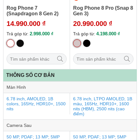
Rog Phone 7
Rog Phone 8 Pro (Snap 8
(Snapdragon 8 Gen 2)
Gen 3)
14.990.000 ₫
20.990.000 ₫
2.998.000 ₫
4.198.000 ₫
Trả góp từ:
Trả góp từ:
THÔNG SỐ CƠ BẢN
Màn Hình
6.78 inch, AMOLED, 1B
6.78 inch, LTPO AMOLED, 1B
colors, 165Hz, HDR10+, 1500
màu, 165Hz, HDR10+, 1600
nits
nits (HBM), 2500 nits (cao
điểm)
Camera Sau
50 MP, PDAF; 13 MP; 5MP
50 MP, PDAF; 13 MP; 5MP