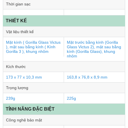
Thời gian sạc
THIẾT KẾ
Vật liệu thiết kế
Mặt kính ( Gorilla Glass Victus
Mặt trước bằng kính (Gorilla
), mặt sau bằng kính ( Kính
Glass Victus 2), mặt sau bằng
Gorilla 3 ), khung nhôm
kính (Gorilla Glass), khung
nhôm
Kích thước
173 x 77 x 10,3 mm
163,8 x 76,8 x 8,9 mm
Trọng lượng
239g
225g
TÍNH NĂNG ĐẶC BIỆT
Công nghệ bảo mật