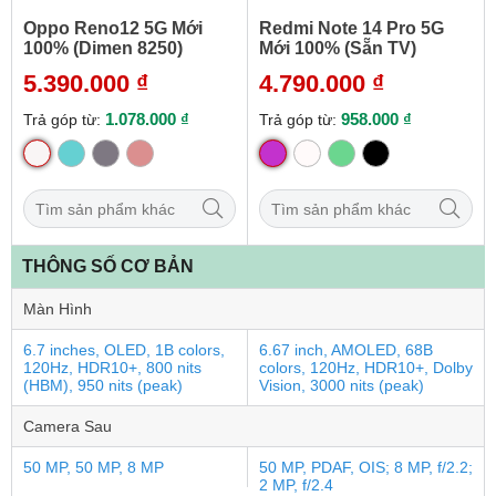
Oppo Reno12 5G Mới
Redmi Note 14 Pro 5G
100% (Dimen 8250)
Mới 100% (Sẵn TV)
5.390.000 ₫
4.790.000 ₫
1.078.000 ₫
958.000 ₫
Trả góp từ:
Trả góp từ:
THÔNG SỐ CƠ BẢN
Màn Hình
6.7 inches, OLED, 1B colors,
6.67 inch, AMOLED, 68B
120Hz, HDR10+, 800 nits
colors, 120Hz, HDR10+, Dolby
(HBM), 950 nits (peak)
Vision, 3000 nits (peak)
Camera Sau
50 MP, 50 MP, 8 MP
50 MP, PDAF, OIS; 8 MP, f/2.2;
2 MP, f/2.4