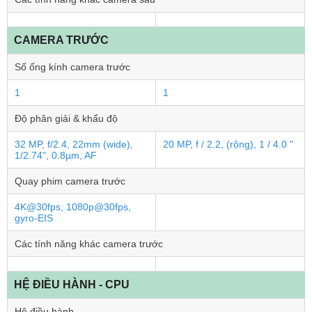
CAMERA TRƯỚC
Số ống kính camera trước
1
1
Độ phân giải & khẩu độ
32 MP, f/2.4, 22mm (wide),
20 MP, f / 2.2, (rộng), 1 / 4.0 "
1/2.74", 0.8µm, AF
Quay phim camera trước
4K@30fps, 1080p@30fps,
gyro-EIS
Các tính năng khác camera trước
HỆ ĐIỀU HÀNH - CPU
Hệ điều hành