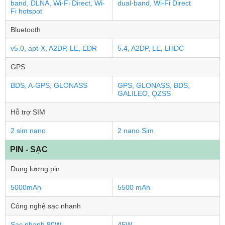
band, DLNA, Wi-Fi Direct, Wi-
dual-band, Wi-Fi Direct
Fi hotspot
Bluetooth
v5.0, apt-X, A2DP, LE, EDR
5.4, A2DP, LE, LHDC
GPS
BDS, A-GPS, GLONASS
GPS, GLONASS, BDS,
GALILEO, QZSS
Hỗ trợ SIM
2 sim nano
2 nano Sim
PIN - SẠC
Dung lượng pin
5000mAh
5500 mAh
Công nghệ sạc nhanh
Sạc nhanh 80W
45W