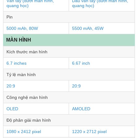
Vân tay (dưới màn hình,
Dấu vân tay (dưới màn hình,
quang học)
quang học)
Pin
5000 mAh, 80W
5500 mAh, 45W
MÀN HÌNH
Kích thước màn hình
6.7 inches
6.67 inch
Tỷ lệ màn hình
20:9
20:9
Công nghệ màn hình
OLED
AMOLED
Độ phân giải màn hình
1080 x 2412 pixel
1220 x 2712 pixel