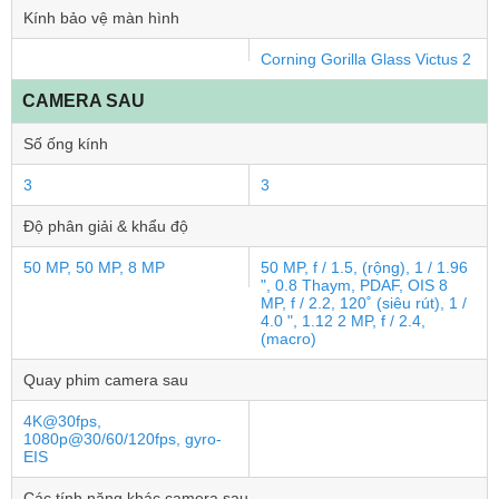
Kính bảo vệ màn hình
Corning Gorilla Glass Victus 2
CAMERA SAU
Số ống kính
3
3
Độ phân giải & khẩu độ
50 MP, 50 MP, 8 MP
50 MP, f / 1.5, (rộng), 1 / 1.96
", 0.8 Thaym, PDAF, OIS 8
MP, f / 2.2, 120˚ (siêu rút), 1 /
4.0 ", 1.12 2 MP, f / 2.4,
(macro)
Quay phim camera sau
4K@30fps,
1080p@30/60/120fps, gyro-
EIS
Các tính năng khác camera sau