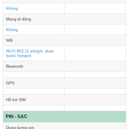
Không
Mạng di động
Không
Wifi
Wi-Fi 802.11 a/b/g/n, dual-
band, hotspot
Bluetooth
GPS
Hỗ trợ SIM
PIN - SẠC
Dung lượng pin